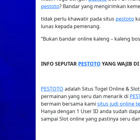
pestoto
? Bandar yang mengirimkan kemen
tidak perlu khawatir pada situs
pestoto
ka
lunas kepada pemenang.
“Bukan bandar online kaleng – kaleng bosk
INFO SEPUTAR
PESTOTO
YANG WAJIB DI
PESTOTO
adalah Situs Togel Online & Sl
permainan yang seru dan menarik di
PES
bermain bersama kami
situs judi online 
Hanya dengan 1 User ID anda sudah dapa
sampai Slot online yang pastinya seru d