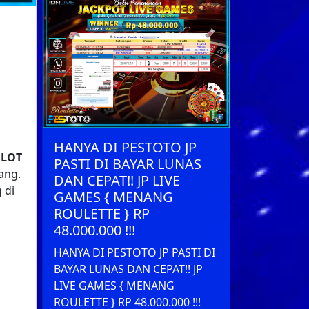
HANYA DI PESTOTO JP
SLOT
PASTI DI BAYAR LUNAS
ang.
DAN CEPAT!! JP LIVE
 di
GAMES { MENANG
ROULETTE } RP
48.000.000 !!!
HANYA DI PESTOTO JP PASTI DI
BAYAR LUNAS DAN CEPAT!! JP
LIVE GAMES { MENANG
ROULETTE } RP 48.000.000 !!!