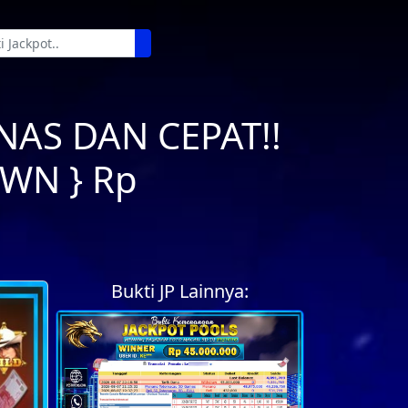
NAS DAN CEPAT!!
WN } Rp
Bukti JP Lainnya: