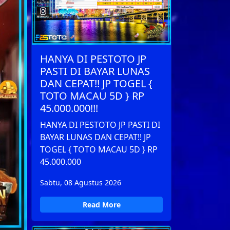
HANYA DI PESTOTO JP
PASTI DI BAYAR LUNAS
DAN CEPAT!! JP TOGEL {
TOTO MACAU 5D } RP
45.000.000!!!
HANYA DI PESTOTO JP PASTI DI
BAYAR LUNAS DAN CEPAT!! JP
TOGEL { TOTO MACAU 5D } RP
45.000.000
Sabtu, 08 Agustus 2026
Read More