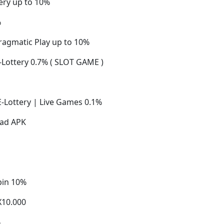
ery up to 10%
%
ragmatic Play up to 10%
-Lottery 0.7% ( SLOT GAME )
E-Lottery | Live Games 0.1%
oad APK
pin 10%
X10.000
%