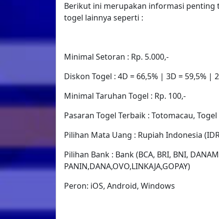
Berikut ini merupakan informasi penting 
togel lainnya seperti :
Minimal Setoran : Rp. 5.000,-
Diskon Togel : 4D = 66,5% | 3D = 59,5% | 
Minimal Taruhan Togel : Rp. 100,-
Pasaran Togel Terbaik : Totomacau, Toge
Pilihan Mata Uang : Rupiah Indonesia (IDR
Pilihan Bank : Bank (BCA, BRI, BNI, DAN
PANIN,DANA,OVO,LINKAJA,GOPAY)
Peron: iOS, Android, Windows