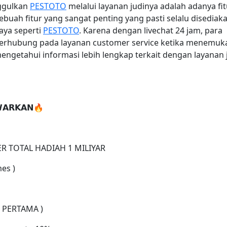
nggulkan
PESTOTO
melalui layanan judinya adalah adanya fit
sebuah fitur yang sangat penting yang pasti selalu disediak
caya seperti
PESTOTO
. Karena dengan livechat 24 jam, para
terhubung pada layanan customer service ketika menemuk
engetahui informasi lebih lengkap terkait dengan layanan 
𝗪𝗔𝗥𝗞𝗔𝗡🔥
 TOTAL HADIAH 1 MILIYAR
es )
T PERTAMA )