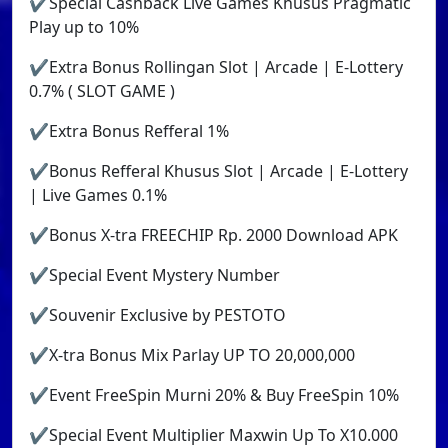
✔️Special Cashback Live Games Khusus Pragmatic
Play up to 10%
✔️Extra Bonus Rollingan Slot | Arcade | E-Lottery
0.7% ( SLOT GAME )
✔️Extra Bonus Refferal 1%
✔️Bonus Refferal Khusus Slot | Arcade | E-Lottery
| Live Games 0.1%
✔️Bonus X-tra FREECHIP Rp. 2000 Download APK
✔️Special Event Mystery Number
✔️Souvenir Exclusive by PESTOTO
✔️X-tra Bonus Mix Parlay UP TO 20,000,000
✔️Event FreeSpin Murni 20% & Buy FreeSpin 10%
✔️Special Event Multiplier Maxwin Up To X10.000