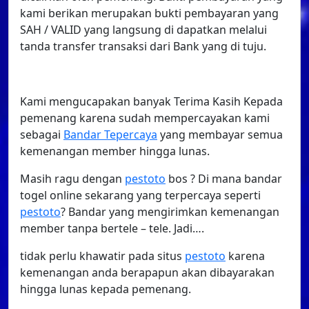
kami berikan merupakan bukti pembayaran yang
SAH / VALID yang langsung di dapatkan melalui
tanda transfer transaksi dari Bank yang di tuju.
Kami mengucapakan banyak Terima Kasih Kepada
pemenang karena sudah mempercayakan kami
sebagai
Bandar Tepercaya
yang membayar semua
kemenangan member hingga lunas.
Masih ragu dengan
pestoto
bos ? Di mana bandar
togel online sekarang yang terpercaya seperti
pestoto
? Bandar yang mengirimkan kemenangan
member tanpa bertele – tele. Jadi….
tidak perlu khawatir pada situs
pestoto
karena
kemenangan anda berapapun akan dibayarakan
hingga lunas kepada pemenang.