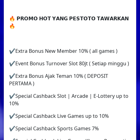
🔥 𝗣𝗥𝗢𝗠𝗢 𝗛𝗢𝗧 𝗬𝗔𝗡𝗚 𝗣𝗘𝗦𝗧𝗢𝗧𝗢 𝗧𝗔𝗪𝗔𝗥𝗞𝗔𝗡
🔥
✔️Extra Bonus New Member 10% ( all games )
✔️Event Bonus Turnover Slot 80jt ( Setiap minggu )
✔️Extra Bonus Ajak Teman 10% ( DEPOSIT
PERTAMA )
✔️Special Cashback Slot | Arcade | E-Lottery up to
10%
✔️Special Cashback Live Games up to 10%
✔️Special Cashback Sports Games 7%