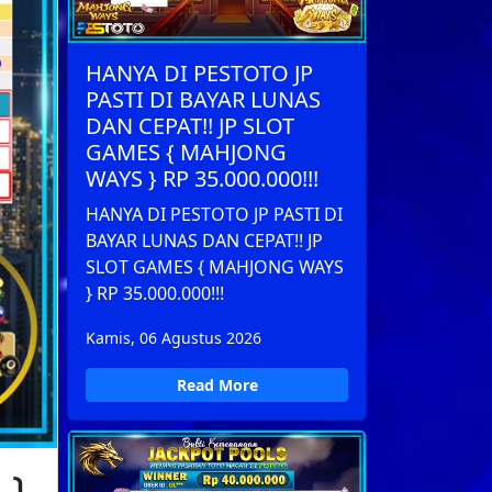
HANYA DI PESTOTO JP
PASTI DI BAYAR LUNAS
DAN CEPAT!! JP SLOT
GAMES { MAHJONG
WAYS } RP 35.000.000!!!
HANYA DI PESTOTO JP PASTI DI
BAYAR LUNAS DAN CEPAT!! JP
SLOT GAMES { MAHJONG WAYS
} RP 35.000.000!!!
Kamis, 06 Agustus 2026
Read More
 }