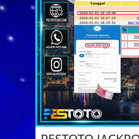
PESTOTO JACKPO