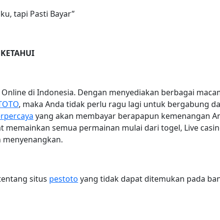
u, tapi Pasti Bayar”
 KETAHUI
ot Online di Indonesia. Dengan menyediakan berbagai maca
TOTO
, maka Anda tidak perlu ragu lagi untuk bergabung d
terpercaya
yang akan membayar berapapun kemenangan An
t memainkan semua permainan mulai dari togel, Live casi
an menyenangkan.
tentang situs
pestoto
yang tidak dapat ditemukan pada ba