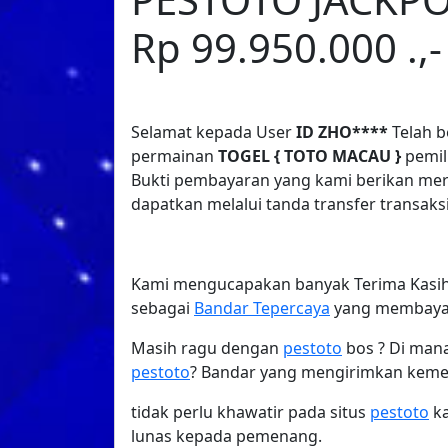
Rp 99.950.000 .,
Selamat kepada User
ID ZHO****
Telah 
permainan
TOGEL
{ TOTO MACAU }
pemil
Bukti pembayaran yang kami berikan mer
dapatkan melalui tanda transfer transaksi
Kami mengucapakan banyak Terima Kasi
sebagai
Bandar Tepercaya
yang membayar
Masih ragu dengan
pestoto
bos ? Di mana
pestoto
? Bandar yang mengirimkan kemen
tidak perlu khawatir pada situs
pestoto
ka
lunas kepada pemenang.