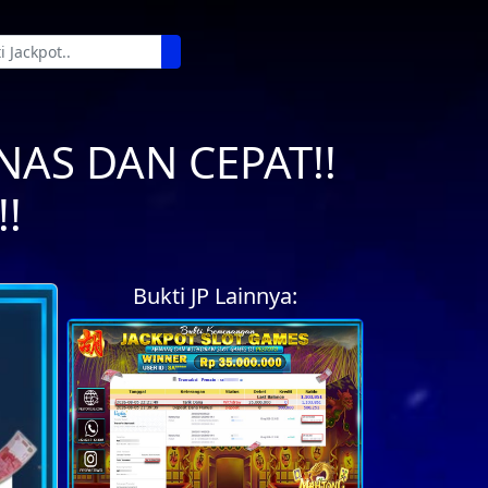
NAS DAN CEPAT!!
!!
Bukti JP Lainnya: