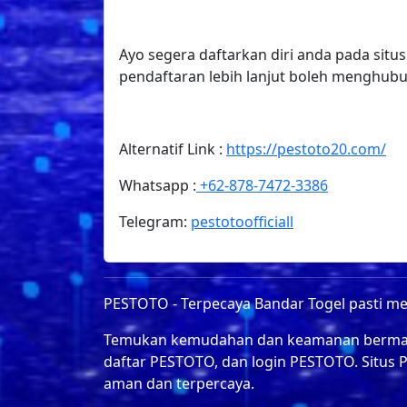
Ayo segera daftarkan diri anda pada situ
pendaftaran lebih lanjut boleh menghubun
Alternatif Link :
https://pestoto20.com/
Whatsapp :
+62-878-7472-3386
Telegram:
pestotoofficiall
PESTOTO - Terpecaya Bandar Togel pasti 
Temukan kemudahan dan keamanan bermain t
daftar PESTOTO, dan login PESTOTO. Situs
aman dan terpercaya.