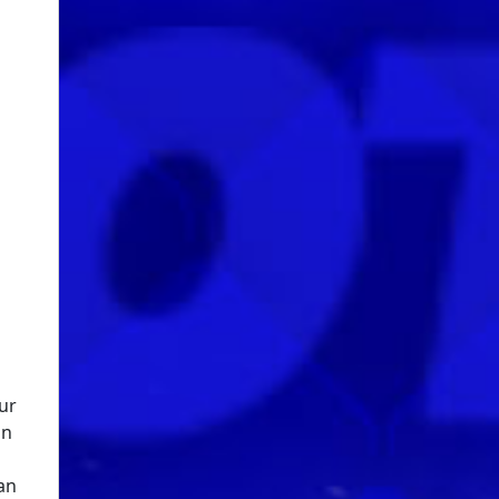
ur
an
an