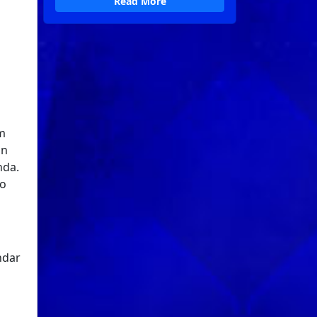
Read More
m
an
da.
no
ndar