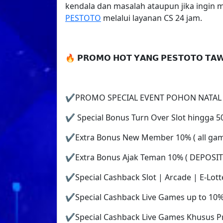
kendala dan masalah ataupun jika ingin m
PESTOTO
melalui layanan CS 24 jam.
🔥 𝗣𝗥𝗢𝗠𝗢 𝗛𝗢𝗧 𝗬𝗔𝗡𝗚 𝗣𝗘𝗦𝗧𝗢𝗧𝗢 𝗧𝗔
✔️PROMO SPECIAL EVENT POHON NATAL 
✔️ Special Bonus Turn Over Slot hingga 5
✔️Extra Bonus New Member 10% ( all gam
✔️Extra Bonus Ajak Teman 10% ( DEPOSI
✔️Special Cashback Slot | Arcade | E-Lott
✔️Special Cashback Live Games up to 10
✔️Special Cashback Live Games Khusus P