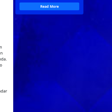
Read More
m
an
da.
no
ndar