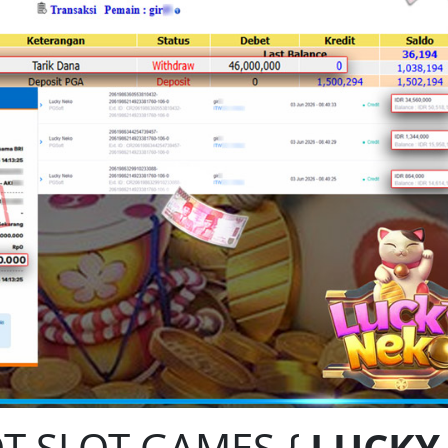
T SLOT GAMES {
LUCKY