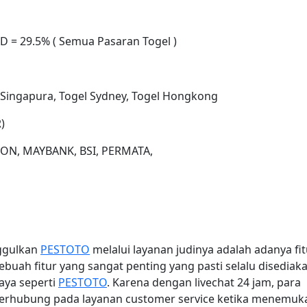
2D = 29.5% ( Semua Pasaran Togel )
l Singapura, Togel Sydney, Togel Hongkong
)
AMON, MAYBANK, BSI, PERMATA,
nggulkan
PESTOTO
melalui layanan judinya adalah adanya fit
sebuah fitur yang sangat penting yang pasti selalu disediak
caya seperti
PESTOTO
. Karena dengan livechat 24 jam, para
terhubung pada layanan customer service ketika menemuk