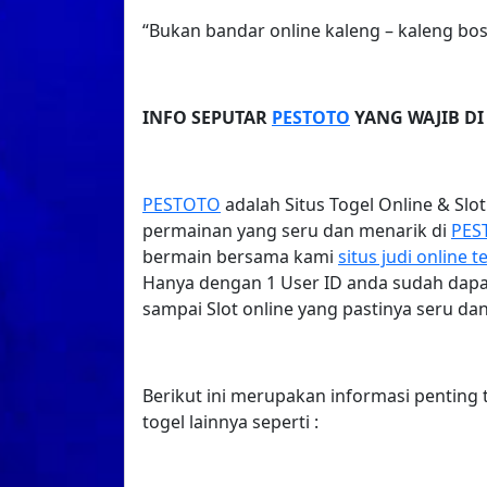
“Bukan bandar online kaleng – kaleng bosk
INFO SEPUTAR
PESTOTO
YANG WAJIB DI
PESTOTO
adalah Situs Togel Online & Sl
permainan yang seru dan menarik di
PES
bermain bersama kami
situs judi online 
Hanya dengan 1 User ID anda sudah dapa
sampai Slot online yang pastinya seru d
Berikut ini merupakan informasi penting 
togel lainnya seperti :