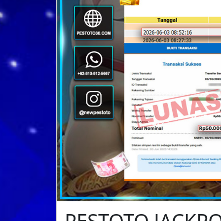
PESTOTO JACKPO