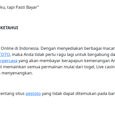
u, tapi Pasti Bayar”
 KETAHUI
ot Online di Indonesia. Dengan menyediakan berbagai maca
TOTO
, maka Anda tidak perlu ragu lagi untuk bergabung d
terpercaya
yang akan membayar berapapun kemenangan An
t memainkan semua permainan mulai dari togel, Live casi
an menyenangkan.
tentang situs
pestoto
yang tidak dapat ditemukan pada ba