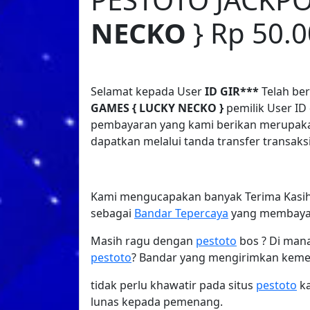
NECKO
} Rp 50.
Selamat kepada User
ID GIR***
Telah be
GAMES { LUCKY NECKO }
pemilik User ID
pembayaran yang kami berikan merupaka
dapatkan melalui tanda transfer transaksi
Kami mengucapakan banyak Terima Kasi
sebagai
Bandar Tepercaya
yang membayar
Masih ragu dengan
pestoto
bos ? Di mana
pestoto
? Bandar yang mengirimkan kemen
tidak perlu khawatir pada situs
pestoto
ka
lunas kepada pemenang.