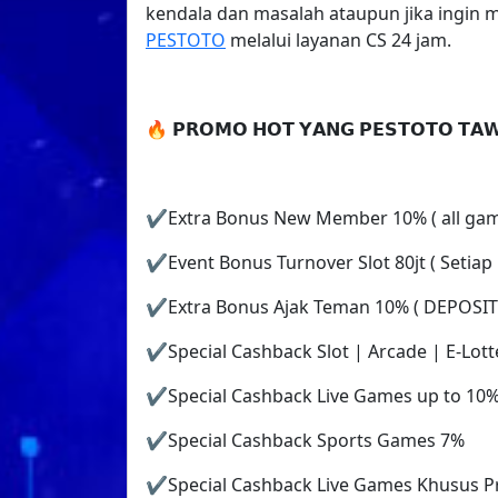
kendala dan masalah ataupun jika ingin m
PESTOTO
melalui layanan CS 24 jam.
🔥 𝗣𝗥𝗢𝗠𝗢 𝗛𝗢𝗧 𝗬𝗔𝗡𝗚 𝗣𝗘𝗦𝗧𝗢𝗧𝗢 𝗧𝗔
✔️Extra Bonus New Member 10% ( all gam
✔️Event Bonus Turnover Slot 80jt ( Setiap
✔️Extra Bonus Ajak Teman 10% ( DEPOSI
✔️Special Cashback Slot | Arcade | E-Lott
✔️Special Cashback Live Games up to 10
✔️Special Cashback Sports Games 7%
✔️Special Cashback Live Games Khusus P