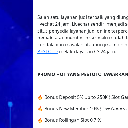
Salah satu layanan judi terbaik yang diu
livechat 24 jam. Livechat sendiri menjadi 
situs penyedia layanan judi online terper
pemain atau member bisa selalu mudah 
kendala dan masalah ataupun jika ingin m
PESTOTO
melalui layanan CS 24 jam.
PROMO HOT YANG PESTOTO TAWARKAN
🔥 Bonus Deposit 5% up to 250K ( Slot Ga
🔥 Bonus New Member 10%
( Live Games 
🔥 Bonus Rollingan Slot 0.7 %