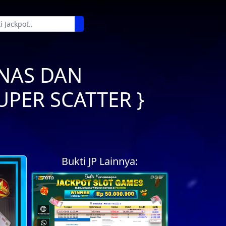
UNAS DAN
SUPER SCATTER }
Bukti JP Lainnya: