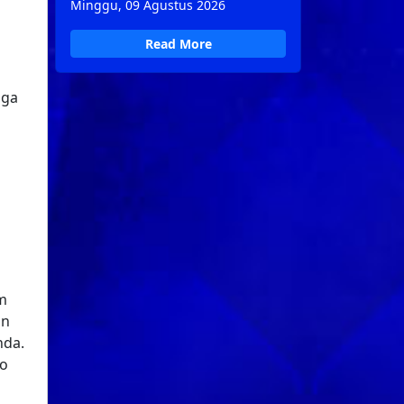
Minggu, 09 Agustus 2026
Read More
gga
m
an
da.
no