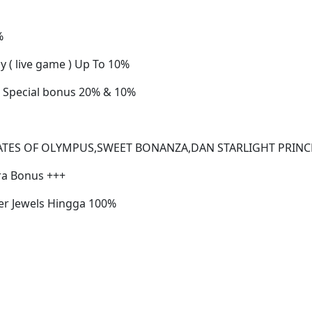
%
 ( live game ) Up To 10%
 Special bonus 20% & 10%
GATES OF OLYMPUS,SWEET BONANZA,DAN STARLIGHT PRINCE
ra Bonus +++
ker Jewels Hingga 100%