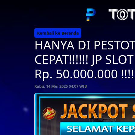
Kembali ke Beranda
HANYA DI PESTOT
CEPAT!!!!!! JP S
Rp. 50.000.000 !!!!
Rabu, 14 Mei 2025 04:07 WIB