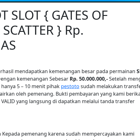
T SLOT { GATES OF
SCATTER } Rp.
NAS
erhasil mendapatkan kemenangan besar pada permainan
S
engan kemenangan Sebesar
Rp. 50.000.000,-
Setelah meng
hanya 5 – 10 menit pihak
pestoto
sudah melakukan transfe
cairkan oleh pemenang. Bukti pembayaran yang kami berik
VALID yang langsung di dapatkan melalui tanda transfer
h Kepada pemenang karena sudah mempercayakan kami