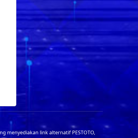
g menyediakan link alternatif PESTOTO,