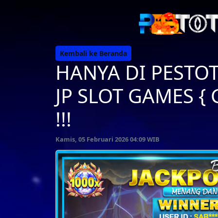
Kembali ke Beranda
HANYA DI PESTOT
JP SLOT GAMES { 
!!!
Kamis, 05 Februari 2026 04:09 WIB