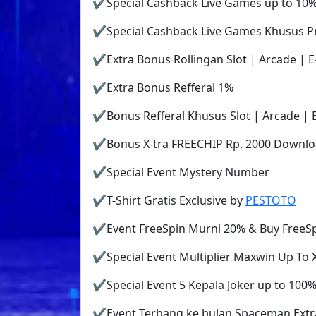
✔️Special Cashback Live Games up to 10
✔️Special Cashback Live Games Khusus P
✔️Extra Bonus Rollingan Slot | Arcade | E
✔️Extra Bonus Refferal 1%
✔️Bonus Refferal Khusus Slot | Arcade | 
✔️Bonus X-tra FREECHIP Rp. 2000 Downl
✔️Special Event Mystery Number
✔️T-Shirt Gratis Exclusive by
PESTOTO
✔️Event FreeSpin Murni 20% & Buy FreeS
✔️Special Event Multiplier Maxwin Up To 
✔️Special Event 5 Kepala Joker up to 100
✔️Event Terbang ke bulan Spaceman Extr