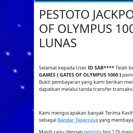
PESTOTO JACKPO
OF OLYMPUS 1000
LUNAS
Selamat kepada User
ID SAB****
Telah 
GAMES { GATES OF OLYMPUS 1000 }
pemi
Bukti pembayaran yang kami berikan mer
dapatkan melalui tanda transfer transaksi
Kami mengucapakan banyak Terima Kasi
sebagai
Bandar Tepercaya
yang membayar
Masih ragu dengan
pestoto
bos ? Di mana