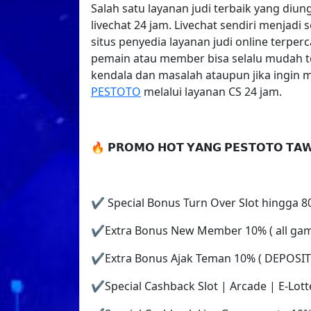
Salah satu layanan judi terbaik yang diu
livechat 24 jam. Livechat sendiri menjadi 
situs penyedia layanan judi online terper
pemain atau member bisa selalu mudah 
kendala dan masalah ataupun jika ingin m
PESTOTO
melalui layanan CS 24 jam.
🔥 𝗣𝗥𝗢𝗠𝗢 𝗛𝗢𝗧 𝗬𝗔𝗡𝗚 𝗣𝗘𝗦𝗧𝗢𝗧𝗢 𝗧𝗔
✔️ Special Bonus Turn Over Slot hingga 8
✔️Extra Bonus New Member 10% ( all gam
✔️Extra Bonus Ajak Teman 10% ( DEPOSI
✔️Special Cashback Slot | Arcade | E-Lott