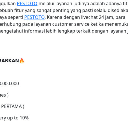
nggulkan
PESTOTO
melalui layanan judinya adalah adanya fit
sebuah fitur yang sangat penting yang pasti selalu disediak
caya seperti
PESTOTO
. Karena dengan livechat 24 jam, para
terhubung pada layanan customer service ketika menemuk
engetahui informasi lebih lengkap terkait dengan layanan 
𝗪𝗔𝗥𝗞𝗔𝗡🔥
0.000.000
es )
T PERTAMA )
ery up to 10%