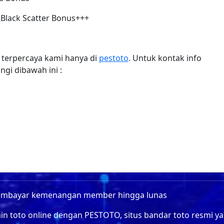
 Black Scatter Bonus+++
s terpercaya kami hanya di
pestoto
. Untuk kontak info
gi dibawah ini :
membayar kemenangan member hingga lunas
oto online dengan PESTOTO, situs bandar toto resmi yan