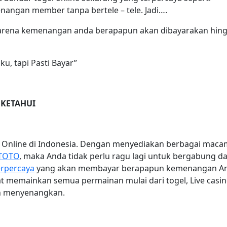
angan member tanpa bertele – tele. Jadi….
rena kemenangan anda berapapun akan dibayarakan hin
u, tapi Pasti Bayar”
 KETAHUI
ot Online di Indonesia. Dengan menyediakan berbagai maca
TOTO
, maka Anda tidak perlu ragu lagi untuk bergabung d
terpercaya
yang akan membayar berapapun kemenangan An
t memainkan semua permainan mulai dari togel, Live casi
an menyenangkan.