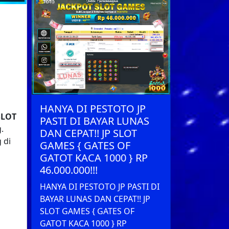
HANYA DI PESTOTO JP
SLOT
PASTI DI BAYAR LUNAS
.
DAN CEPAT!! JP SLOT
 di
GAMES { GATES OF
GATOT KACA 1000 } RP
46.000.000!!!
HANYA DI PESTOTO JP PASTI DI
BAYAR LUNAS DAN CEPAT!! JP
SLOT GAMES { GATES OF
GATOT KACA 1000 } RP