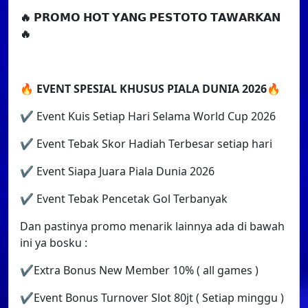
🔥 𝗣𝗥𝗢𝗠𝗢 𝗛𝗢𝗧 𝗬𝗔𝗡𝗚 𝗣𝗘𝗦𝗧𝗢𝗧𝗢 𝗧𝗔𝗪𝗔𝗥𝗞𝗔𝗡
🔥
🔥
EVENT SPESIAL KHUSUS PIALA DUNIA 2026
🔥
✔️ Event Kuis Setiap Hari Selama World Cup 2026
✔️ Event Tebak Skor Hadiah Terbesar setiap hari
✔️ Event Siapa Juara Piala Dunia 2026
✔️ Event Tebak Pencetak Gol Terbanyak
Dan pastinya promo menarik lainnya ada di bawah
ini ya bosku :
✔️Extra Bonus New Member 10% ( all games )
✔️Event Bonus Turnover Slot 80jt ( Setiap minggu )