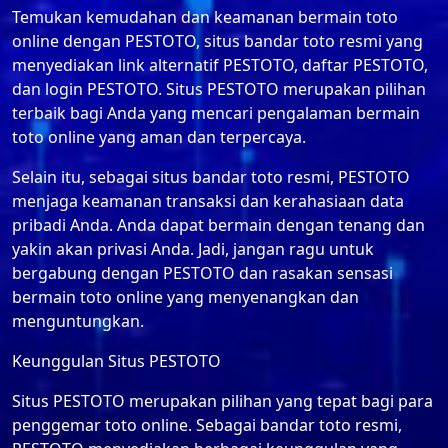
Temukan kemudahan dan keamanan bermain toto
online dengan PESTOTO, situs bandar toto resmi yang
menyediakan link alternatif PESTOTO, daftar PESTOTO,
dan login PESTOTO. Situs PESTOTO merupakan pilihan
terbaik bagi Anda yang mencari pengalaman bermain
toto online yang aman dan terpercaya.
Selain itu, sebagai situs bandar toto resmi, PESTOTO
menjaga keamanan transaksi dan kerahasiaan data
pribadi Anda. Anda dapat bermain dengan tenang dan
yakin akan privasi Anda. Jadi, jangan ragu untuk
bergabung dengan PESTOTO dan rasakan sensasi
bermain toto online yang menyenangkan dan
menguntungkan.
Keunggulan Situs PESTOTO
Situs PESTOTO merupakan pilihan yang tepat bagi para
penggemar toto online. Sebagai bandar toto resmi,