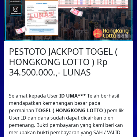
PESTOTO JACKPOT TOGEL (
HONGKONG LOTTO ) Rp
34.500.000.,- LUNAS
Selamat kepada User
ID UMA***
Telah berhasil
mendapatkan kemenangan besar pada
permainan
TOGEL ( HONGKONG LOTTO )
pemilik
User ID dan dana sudah dapat dicairkan oleh
pemenang. Bukti pembayaran yang kami berikan
merupakan bukti pembayaran yang SAH / VALID