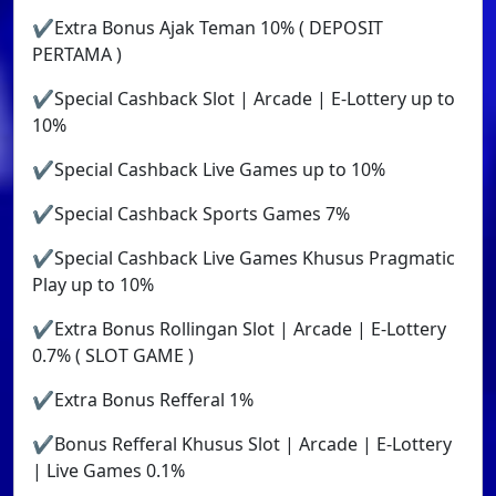
✔️Extra Bonus Ajak Teman 10% ( DEPOSIT
PERTAMA )
✔️Special Cashback Slot | Arcade | E-Lottery up to
10%
✔️Special Cashback Live Games up to 10%
✔️Special Cashback Sports Games 7%
✔️Special Cashback Live Games Khusus Pragmatic
Play up to 10%
✔️Extra Bonus Rollingan Slot | Arcade | E-Lottery
0.7% ( SLOT GAME )
✔️Extra Bonus Refferal 1%
✔️Bonus Refferal Khusus Slot | Arcade | E-Lottery
| Live Games 0.1%