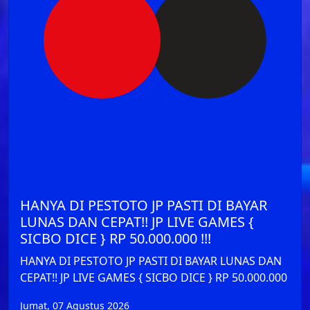
HANYA DI PESTOTO JP PASTI DI BAYAR
LUNAS DAN CEPAT!! JP LIVE GAMES {
SICBO DICE } RP 50.000.000 !!!
HANYA DI PESTOTO JP PASTI DI BAYAR LUNAS DAN
CEPAT!! JP LIVE GAMES { SICBO DICE } RP 50.000.000
Jumat, 07 Agustus 2026