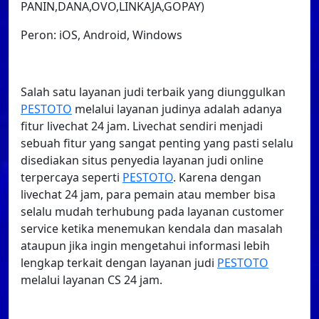
PANIN,DANA,OVO,LINKAJA,GOPAY)
Peron: iOS, Android, Windows
Salah satu layanan judi terbaik yang diunggulkan
PESTOTO
melalui layanan judinya adalah adanya
fitur livechat 24 jam. Livechat sendiri menjadi
sebuah fitur yang sangat penting yang pasti selalu
disediakan situs penyedia layanan judi online
terpercaya seperti
PESTOTO
. Karena dengan
livechat 24 jam, para pemain atau member bisa
selalu mudah terhubung pada layanan customer
service ketika menemukan kendala dan masalah
ataupun jika ingin mengetahui informasi lebih
lengkap terkait dengan layanan judi
PESTOTO
melalui layanan CS 24 jam.