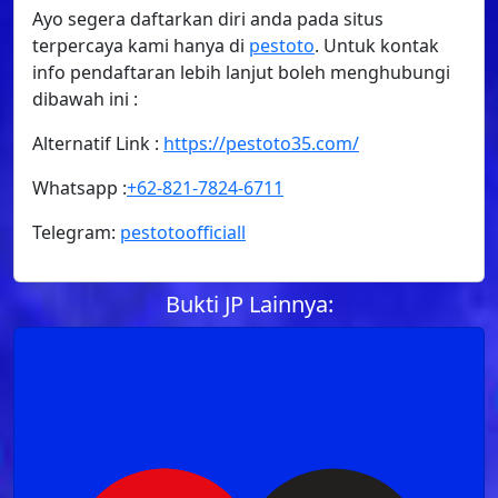
Ayo segera daftarkan diri anda pada situs
terpercaya kami hanya di
pestoto
. Untuk kontak
info pendaftaran lebih lanjut boleh menghubungi
dibawah ini :
Alternatif Link :
https://pestoto35.com/
Whatsapp :
+62-821-7824-6711
Telegram:
pestotoofficiall
Bukti JP Lainnya: