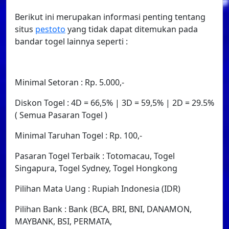
Berikut ini merupakan informasi penting tentang
situs
pestoto
yang tidak dapat ditemukan pada
bandar togel lainnya seperti :
Minimal Setoran : Rp. 5.000,-
Diskon Togel : 4D = 66,5% | 3D = 59,5% | 2D = 29.5%
( Semua Pasaran Togel )
Minimal Taruhan Togel : Rp. 100,-
Pasaran Togel Terbaik : Totomacau, Togel
Singapura, Togel Sydney, Togel Hongkong
Pilihan Mata Uang : Rupiah Indonesia (IDR)
Pilihan Bank : Bank (BCA, BRI, BNI, DANAMON,
MAYBANK, BSI, PERMATA,