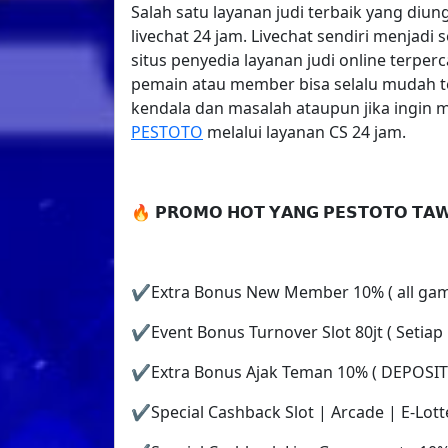
Salah satu layanan judi terbaik yang diu
livechat 24 jam. Livechat sendiri menjadi 
situs penyedia layanan judi online terper
pemain atau member bisa selalu mudah 
kendala dan masalah ataupun jika ingin m
PESTOTO
melalui layanan CS 24 jam.
🔥 𝗣𝗥𝗢𝗠𝗢 𝗛𝗢𝗧 𝗬𝗔𝗡𝗚 𝗣𝗘𝗦𝗧𝗢𝗧𝗢 𝗧𝗔
✔️Extra Bonus New Member 10% ( all gam
✔️Event Bonus Turnover Slot 80jt ( Setiap
✔️Extra Bonus Ajak Teman 10% ( DEPOSI
✔️Special Cashback Slot | Arcade | E-Lott