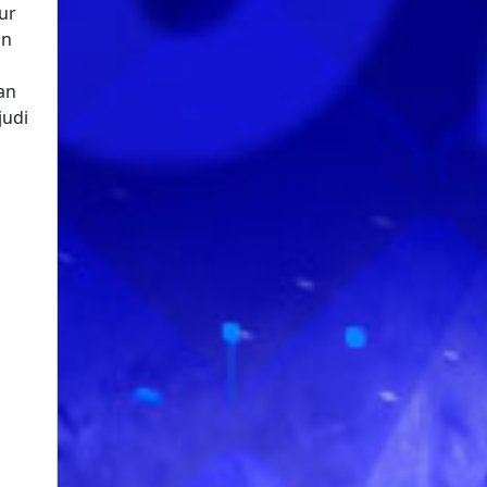
ur
an
an
judi