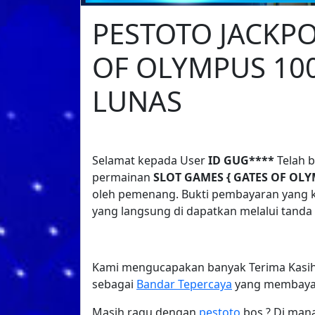
PESTOTO JACKPO
OF OLYMPUS 1000
LUNAS
Selamat kepada User
ID GUG****
Telah 
permainan
SLOT GAMES { GATES OF OLY
oleh pemenang. Bukti pembayaran yang 
yang langsung di dapatkan melalui tanda t
Kami mengucapakan banyak Terima Kasi
sebagai
Bandar Tepercaya
yang membayar
Masih ragu dengan
pestoto
bos ? Di mana