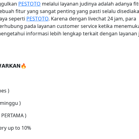
nggulkan
PESTOTO
melalui layanan judinya adalah adanya fit
sebuah fitur yang sangat penting yang pasti selalu disediak
caya seperti
PESTOTO
. Karena dengan livechat 24 jam, para
terhubung pada layanan customer service ketika menemuk
engetahui informasi lebih lengkap terkait dengan layanan 
𝗪𝗔𝗥𝗞𝗔𝗡🔥
es )
 minggu )
T PERTAMA )
ery up to 10%