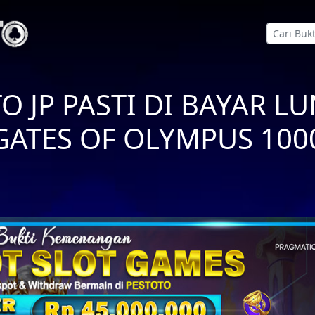
O JP PASTI DI BAYAR LU
GATES OF OLYMPUS 1000