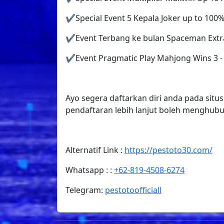
✔️Special Event 5 Kepala Joker up to 100
✔️Event Terbang ke bulan Spaceman Extr
✔️Event Pragmatic Play Mahjong Wins 3 -
Ayo segera daftarkan diri anda pada situ
pendaftaran lebih lanjut boleh menghubun
Alternatif Link :
https://pestoto30.com/
Whatsapp : :
+62-819-4508-6274
Telegram:
pestotoofficiall