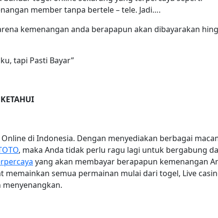
angan member tanpa bertele – tele. Jadi….
rena kemenangan anda berapapun akan dibayarakan hin
u, tapi Pasti Bayar”
 KETAHUI
ot Online di Indonesia. Dengan menyediakan berbagai maca
TOTO
, maka Anda tidak perlu ragu lagi untuk bergabung d
terpercaya
yang akan membayar berapapun kemenangan An
t memainkan semua permainan mulai dari togel, Live casi
an menyenangkan.