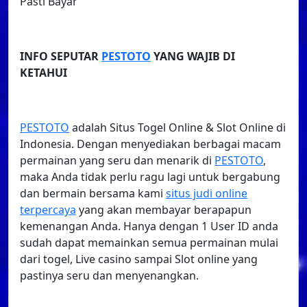
Pasti Bayar”
INFO SEPUTAR
PESTOTO
YANG WAJIB DI
KETAHUI
PESTOTO
adalah Situs Togel Online & Slot Online di
Indonesia. Dengan menyediakan berbagai macam
permainan yang seru dan menarik di
PESTOTO
,
maka Anda tidak perlu ragu lagi untuk bergabung
dan bermain bersama kami
situs judi online
terpercaya
yang akan membayar berapapun
kemenangan Anda. Hanya dengan 1 User ID anda
sudah dapat memainkan semua permainan mulai
dari togel, Live casino sampai Slot online yang
pastinya seru dan menyenangkan.