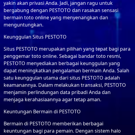
yakin akan privasi Anda. Jadi, jangan ragu untuk
bergabung dengan PESTOTO dan rasakan sensasi
bermain toto online yang menyenangkan dan
menguntungkan.
Keunggulan Situs PESTOTO
Situs PESTOTO merupakan pilihan yang tepat bagi para
penggemar toto online. Sebagai bandar toto resmi,
PESTOTO menyediakan berbagai keunggulan yang
dapat meningkatkan pengalaman bermain Anda. Salah
satu keunggulan utama dari situs PESTOTO adalah
keamanannya. Dalam melakukan transaksi, PESTOTO
menjamin perlindungan data pribadi Anda dan
menjaga kerahasiaannya agar tetap aman.
Keuntungan Bermain di PESTOTO
Bermain di PESTOTO memberikan berbagai
keuntungan bagi para pemain. Dengan sistem halo