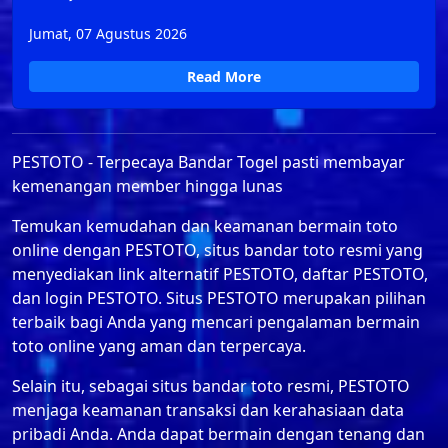
Jumat, 07 Agustus 2026
Read More
PESTOTO - Terpecaya Bandar Togel pasti membayar
kemenangan member hingga lunas
Temukan kemudahan dan keamanan bermain toto
online dengan PESTOTO, situs bandar toto resmi yang
menyediakan link alternatif PESTOTO, daftar PESTOTO,
dan login PESTOTO. Situs PESTOTO merupakan pilihan
terbaik bagi Anda yang mencari pengalaman bermain
toto online yang aman dan terpercaya.
Selain itu, sebagai situs bandar toto resmi, PESTOTO
menjaga keamanan transaksi dan kerahasiaan data
pribadi Anda. Anda dapat bermain dengan tenang dan