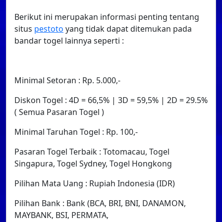
Berikut ini merupakan informasi penting tentang
situs
pestoto
yang tidak dapat ditemukan pada
bandar togel lainnya seperti :
Minimal Setoran : Rp. 5.000,-
Diskon Togel : 4D = 66,5% | 3D = 59,5% | 2D = 29.5%
( Semua Pasaran Togel )
Minimal Taruhan Togel : Rp. 100,-
Pasaran Togel Terbaik : Totomacau, Togel
Singapura, Togel Sydney, Togel Hongkong
Pilihan Mata Uang : Rupiah Indonesia (IDR)
Pilihan Bank : Bank (BCA, BRI, BNI, DANAMON,
MAYBANK, BSI, PERMATA,