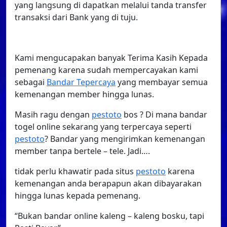
yang langsung di dapatkan melalui tanda transfer
transaksi dari Bank yang di tuju.
Kami mengucapakan banyak Terima Kasih Kepada
pemenang karena sudah mempercayakan kami
sebagai
Bandar Tepercaya
yang membayar semua
kemenangan member hingga lunas.
Masih ragu dengan
pestoto
bos ? Di mana bandar
togel online sekarang yang terpercaya seperti
pestoto
? Bandar yang mengirimkan kemenangan
member tanpa bertele – tele. Jadi….
tidak perlu khawatir pada situs
pestoto
karena
kemenangan anda berapapun akan dibayarakan
hingga lunas kepada pemenang.
“Bukan bandar online kaleng – kaleng bosku, tapi