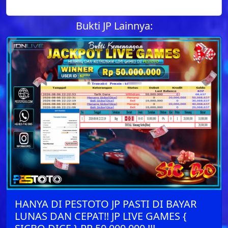
Bukti JP Lainnya:
HANYA DI PESTOTO JP PASTI DI BAYAR
LUNAS DAN CEPAT!! JP LIVE GAMES {