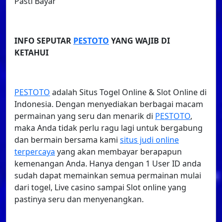
Pasti Bayar”
INFO SEPUTAR
PESTOTO
YANG WAJIB DI
KETAHUI
PESTOTO
adalah Situs Togel Online & Slot Online di
Indonesia. Dengan menyediakan berbagai macam
permainan yang seru dan menarik di
PESTOTO
,
maka Anda tidak perlu ragu lagi untuk bergabung
dan bermain bersama kami
situs judi online
terpercaya
yang akan membayar berapapun
kemenangan Anda. Hanya dengan 1 User ID anda
sudah dapat memainkan semua permainan mulai
dari togel, Live casino sampai Slot online yang
pastinya seru dan menyenangkan.