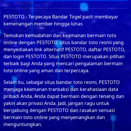
PESTOTO - Terpecaya Bandar Togel pasti membayar
kemenangan member hingga lunas
Temukan kemudahan dan keamanan bermain toto
online dengan PESTOTO, situs bandar toto resmi yang
menyediakan link alternatif PESTOTO, daftar PESTOTO,
dan login PESTOTO. Situs PESTOTO merupakan pilihan
terbaik bagi Anda yang mencari pengalaman bermain
toto online yang aman dan terpercaya.
Selain itu, sebagai situs bandar toto resmi, PESTOTO
menjaga keamanan transaksi dan kerahasiaan data
pribadi Anda. Anda dapat bermain dengan tenang dan
yakin akan privasi Anda. Jadi, jangan ragu untuk
bergabung dengan PESTOTO dan rasakan sensasi
bermain toto online yang menyenangkan dan
menguntungkan.