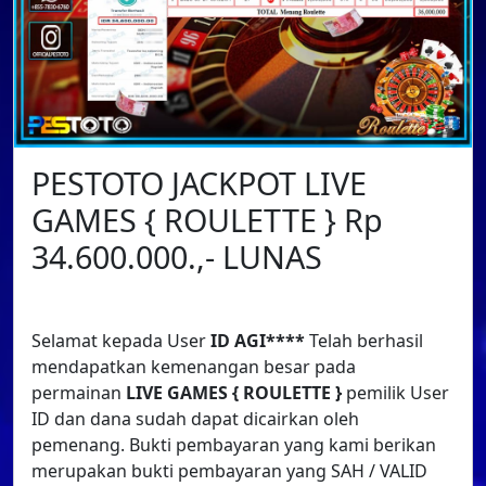
PESTOTO JACKPOT LIVE
GAMES { ROULETTE } Rp
34.600.000.,- LUNAS
Selamat kepada User
ID AGI****
Telah berhasil
mendapatkan kemenangan besar pada
permainan
LIVE GAMES { ROULETTE }
pemilik User
ID dan dana sudah dapat dicairkan oleh
pemenang. Bukti pembayaran yang kami berikan
merupakan bukti pembayaran yang SAH / VALID