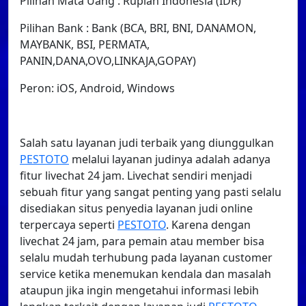
Pilihan Mata Uang : Rupiah Indonesia (IDR)
Pilihan Bank : Bank (BCA, BRI, BNI, DANAMON,
MAYBANK, BSI, PERMATA,
PANIN,DANA,OVO,LINKAJA,GOPAY)
Peron: iOS, Android, Windows
Salah satu layanan judi terbaik yang diunggulkan
PESTOTO
melalui layanan judinya adalah adanya
fitur livechat 24 jam. Livechat sendiri menjadi
sebuah fitur yang sangat penting yang pasti selalu
disediakan situs penyedia layanan judi online
terpercaya seperti
PESTOTO
. Karena dengan
livechat 24 jam, para pemain atau member bisa
selalu mudah terhubung pada layanan customer
service ketika menemukan kendala dan masalah
ataupun jika ingin mengetahui informasi lebih