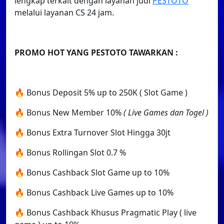
lengkap terkait dengan layanan judi
PESTOTO
melalui layanan CS 24 jam.
PROMO HOT YANG PESTOTO TAWARKAN :
🔥 Bonus Deposit 5% up to 250K ( Slot Game )
🔥 Bonus New Member 10%
( Live Games dan Togel )
🔥 Bonus Extra Turnover Slot Hingga 30jt
🔥 Bonus Rollingan Slot 0.7 %
🔥 Bonus Cashback Slot Game up to 10%
🔥 Bonus Cashback Live Games up to 10%
🔥 Bonus Cashback Khusus Pragmatic Play ( live