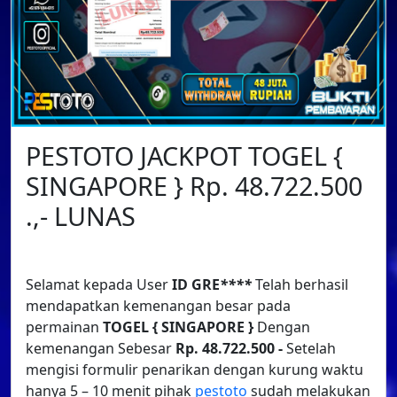
PESTOTO JACKPOT TOGEL {
SINGAPORE } Rp. 48.722.500
.,- LUNAS
Selamat kepada User
ID GRE
****
Telah berhasil
mendapatkan kemenangan besar pada
permainan
TOGEL { SINGAPORE
}
Dengan
kemenangan Sebesar
Rp. 48.722.500 -
Setelah
mengisi formulir penarikan dengan kurung waktu
hanya 5 – 10 menit pihak
pestoto
sudah melakukan