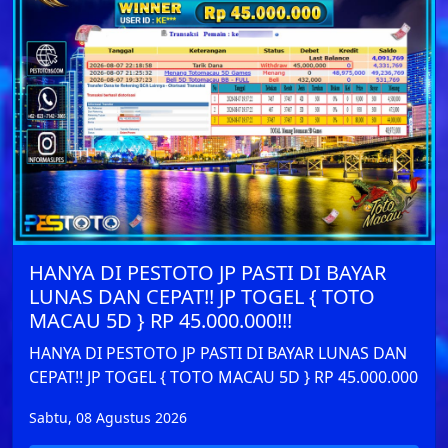
HANYA DI PESTOTO JP PASTI DI BAYAR
LUNAS DAN CEPAT!! JP TOGEL { TOTO
MACAU 5D } RP 45.000.000!!!
HANYA DI PESTOTO JP PASTI DI BAYAR LUNAS DAN
CEPAT!! JP TOGEL { TOTO MACAU 5D } RP 45.000.000
Sabtu, 08 Agustus 2026