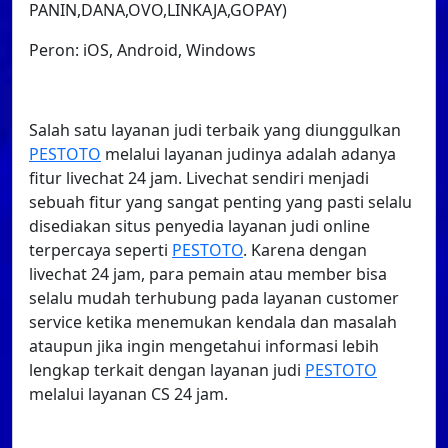
PANIN,DANA,OVO,LINKAJA,GOPAY)
Peron: iOS, Android, Windows
Salah satu layanan judi terbaik yang diunggulkan
PESTOTO
melalui layanan judinya adalah adanya
fitur livechat 24 jam. Livechat sendiri menjadi
sebuah fitur yang sangat penting yang pasti selalu
disediakan situs penyedia layanan judi online
terpercaya seperti
PESTOTO
. Karena dengan
livechat 24 jam, para pemain atau member bisa
selalu mudah terhubung pada layanan customer
service ketika menemukan kendala dan masalah
ataupun jika ingin mengetahui informasi lebih
lengkap terkait dengan layanan judi
PESTOTO
melalui layanan CS 24 jam.