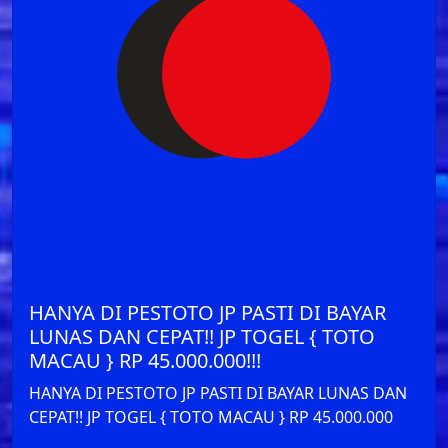
HANYA DI PESTOTO JP PASTI DI BAYAR
LUNAS DAN CEPAT!! JP TOGEL { TOTO
MACAU } RP 45.000.000!!!
HANYA DI PESTOTO JP PASTI DI BAYAR LUNAS DAN
CEPAT!! JP TOGEL { TOTO MACAU } RP 45.000.000