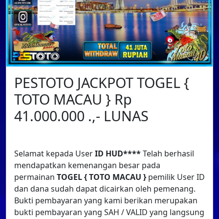
PESTOTO JACKPOT TOGEL {
TOTO MACAU } Rp
41.000.000 .,- LUNAS
Selamat kepada User
ID HUD****
Telah berhasil
mendapatkan kemenangan besar pada
permainan
TOGEL
{ TOTO MACAU }
pemilik User ID
dan dana sudah dapat dicairkan oleh pemenang.
Bukti pembayaran yang kami berikan merupakan
bukti pembayaran yang SAH / VALID yang langsung