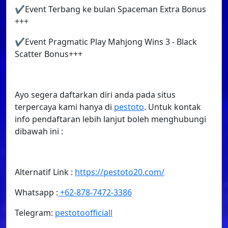
✔️Event Terbang ke bulan Spaceman Extra Bonus
+++
✔️Event Pragmatic Play Mahjong Wins 3 - Black
Scatter Bonus+++
Ayo segera daftarkan diri anda pada situs
terpercaya kami hanya di
pestoto
. Untuk kontak
info pendaftaran lebih lanjut boleh menghubungi
dibawah ini :
Alternatif Link :
https://pestoto20.com/
Whatsapp :
+62-878-7472-3386
Telegram:
pestotoofficiall