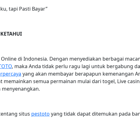
u, tapi Pasti Bayar”
 KETAHUI
ot Online di Indonesia. Dengan menyediakan berbagai maca
TOTO
, maka Anda tidak perlu ragu lagi untuk bergabung d
terpercaya
yang akan membayar berapapun kemenangan An
t memainkan semua permainan mulai dari togel, Live casi
an menyenangkan.
tentang situs
pestoto
yang tidak dapat ditemukan pada ba