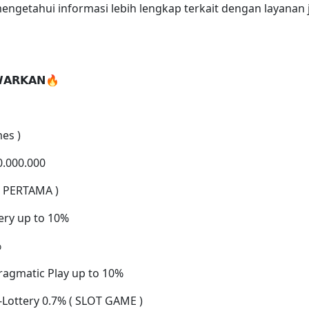
engetahui informasi lebih lengkap terkait dengan layanan 
𝗪𝗔𝗥𝗞𝗔𝗡🔥
es )
0.000.000
T PERTAMA )
ery up to 10%
%
ragmatic Play up to 10%
-Lottery 0.7% ( SLOT GAME )