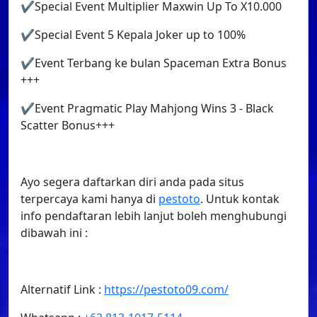
✔️Special Event Multiplier Maxwin Up To X10.000
✔️Special Event 5 Kepala Joker up to 100%
✔️Event Terbang ke bulan Spaceman Extra Bonus
+++
✔️Event Pragmatic Play Mahjong Wins 3 - Black
Scatter Bonus+++
Ayo segera daftarkan diri anda pada situs
terpercaya kami hanya di
pestoto
. Untuk kontak
info pendaftaran lebih lanjut boleh menghubungi
dibawah ini :
Alternatif Link :
https://pestoto09.com/