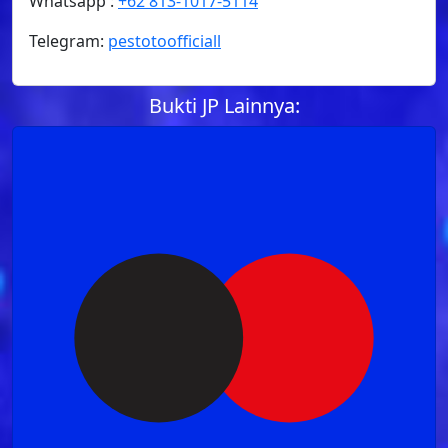
Whatsapp :
+62 813-1017-5114
Telegram:
pestotoofficiall
Bukti JP Lainnya: