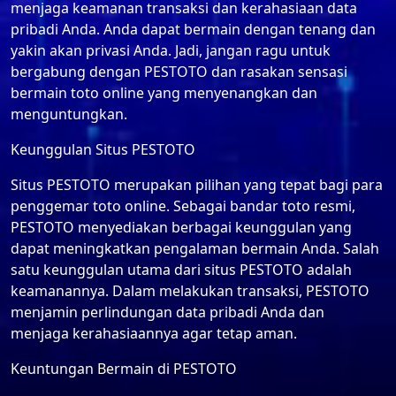
menjaga keamanan transaksi dan kerahasiaan data
pribadi Anda. Anda dapat bermain dengan tenang dan
yakin akan privasi Anda. Jadi, jangan ragu untuk
bergabung dengan PESTOTO dan rasakan sensasi
bermain toto online yang menyenangkan dan
menguntungkan.
Keunggulan Situs PESTOTO
Situs PESTOTO merupakan pilihan yang tepat bagi para
penggemar toto online. Sebagai bandar toto resmi,
PESTOTO menyediakan berbagai keunggulan yang
dapat meningkatkan pengalaman bermain Anda. Salah
satu keunggulan utama dari situs PESTOTO adalah
keamanannya. Dalam melakukan transaksi, PESTOTO
menjamin perlindungan data pribadi Anda dan
menjaga kerahasiaannya agar tetap aman.
Keuntungan Bermain di PESTOTO