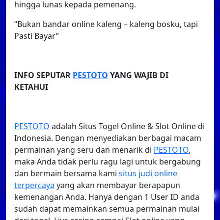
hingga lunas kepada pemenang.
“Bukan bandar online kaleng – kaleng bosku, tapi
Pasti Bayar”
INFO SEPUTAR
PESTOTO
YANG WAJIB DI
KETAHUI
PESTOTO
adalah Situs Togel Online & Slot Online di
Indonesia. Dengan menyediakan berbagai macam
permainan yang seru dan menarik di
PESTOTO
,
maka Anda tidak perlu ragu lagi untuk bergabung
dan bermain bersama kami
situs judi online
terpercaya
yang akan membayar berapapun
kemenangan Anda. Hanya dengan 1 User ID anda
sudah dapat memainkan semua permainan mulai