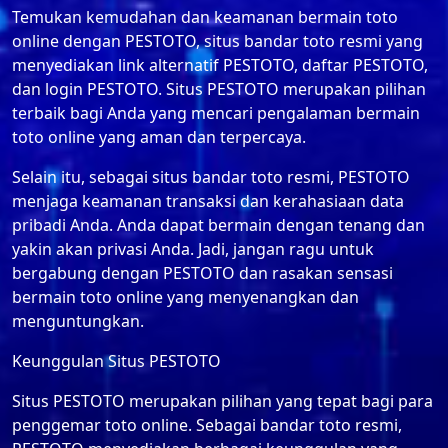
Temukan kemudahan dan keamanan bermain toto
online dengan PESTOTO, situs bandar toto resmi yang
menyediakan link alternatif PESTOTO, daftar PESTOTO,
dan login PESTOTO. Situs PESTOTO merupakan pilihan
terbaik bagi Anda yang mencari pengalaman bermain
toto online yang aman dan terpercaya.
Selain itu, sebagai situs bandar toto resmi, PESTOTO
menjaga keamanan transaksi dan kerahasiaan data
pribadi Anda. Anda dapat bermain dengan tenang dan
yakin akan privasi Anda. Jadi, jangan ragu untuk
bergabung dengan PESTOTO dan rasakan sensasi
bermain toto online yang menyenangkan dan
menguntungkan.
Keunggulan Situs PESTOTO
Situs PESTOTO merupakan pilihan yang tepat bagi para
penggemar toto online. Sebagai bandar toto resmi,