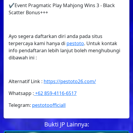
✔️Event Pragmatic Play Mahjong Wins 3 - Black
Scatter Bonus+++
Ayo segera daftarkan diri anda pada situs
terpercaya kami hanya di
pestoto
. Untuk kontak
info pendaftaran lebih lanjut boleh menghubungi
dibawah ini :
Alternatif Link :
https://pestoto26.com/
Whatsapp :
+62 859-4116-6517
Telegram:
pestotoofficiall
Bukti JP Lainnya: