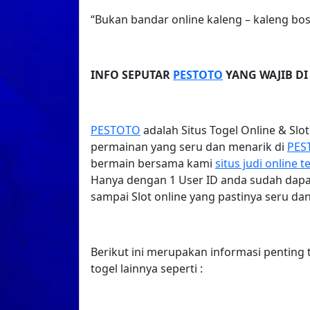
“Bukan bandar online kaleng – kaleng bosk
INFO SEPUTAR
PESTOTO
YANG WAJIB DI
PESTOTO
adalah Situs Togel Online & Sl
permainan yang seru dan menarik di
PES
bermain bersama kami
situs judi online 
Hanya dengan 1 User ID anda sudah dapa
sampai Slot online yang pastinya seru d
Berikut ini merupakan informasi penting 
togel lainnya seperti :