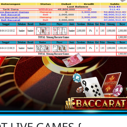
T LIVE GAMES {