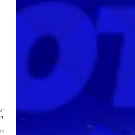
ur
an
an