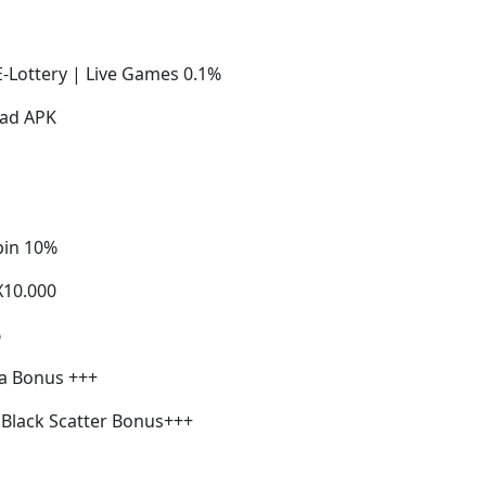
E-Lottery | Live Games 0.1%
oad APK
pin 10%
X10.000
%
a Bonus +++
 Black Scatter Bonus+++