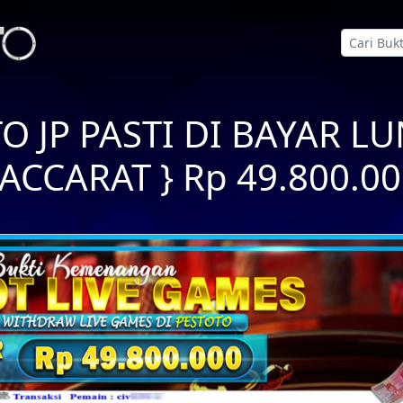
O JP PASTI DI BAYAR LU
ACCARAT } Rp 49.800.000