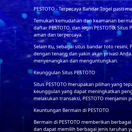
PESTOTO - Terpecaya Bandar Togel pasti 
Temukan kemudahan dan keamanan bermain t
daftar PESTOTO, dan login PESTOTO. Situs
aman dan terpercaya.
Selain itu, sebagai situs bandar toto res
dengan tenang dan yakin akan privasi Anda
menyenangkan dan menguntungkan.
Keunggulan Situs PESTOTO
Situs PESTOTO merupakan pilihan yang tep
keunggulan yang dapat meningkatkan peng
melakukan transaksi, PESTOTO menjamin pe
Keuntungan Bermain di PESTOTO
Bermain di PESTOTO memberikan berbagai k
dan dapat memilih berbagai jenis taruhan 