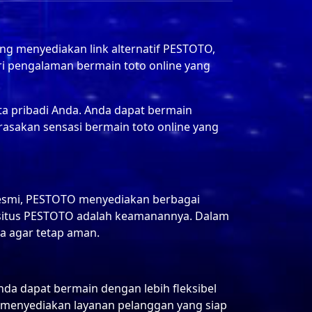
g menyediakan link alternatif PESTOTO,
ri pengalaman bermain toto online yang
ta pribadi Anda. Anda dapat bermain
asakan sensasi bermain toto online yang
 resmi, PESTOTO menyediakan berbagai
 situs PESTOTO adalah keamanannya. Dalam
a agar tetap aman.
da dapat bermain dengan lebih fleksibel
a menyediakan layanan pelanggan yang siap