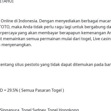
KETAHUI
ot Online di Indonesia. Dengan menyediakan berbagai maca
TOTO, maka Anda tidak perlu ragu lagi untuk bergabung d
 terpercaya yang akan membayar berapapun kemenangan A
t memainkan semua permainan mulai dari togel, Live casi
an menyenangkan.
 tentang situs pestoto yang tidak dapat ditemukan pada ba
2D = 29.5% ( Semua Pasaran Togel )
l Singapura, Togel Sydney, Togel Hongkong