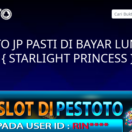
O JP PASTI DI BAYAR L
OT { STARLIGHT PRINCESS 