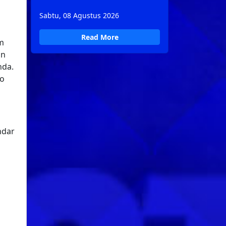
Sabtu, 08 Agustus 2026
Read More
m
an
nda.
no
ndar