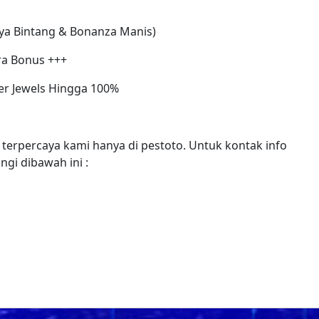
aya Bintang & Bonanza Manis)
ra Bonus +++
ker Jewels Hingga 100%
s terpercaya kami hanya di pestoto. Untuk kontak info
gi dibawah ini :