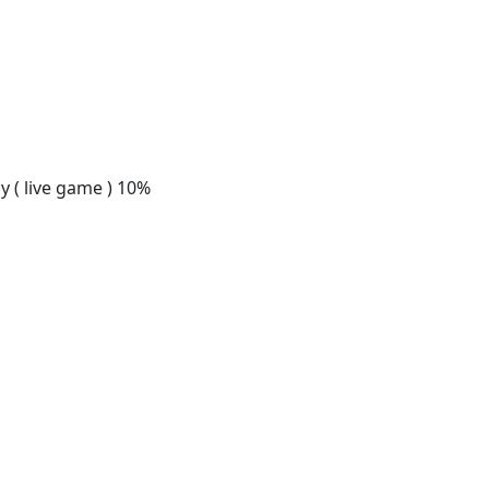
 ( live game ) 10%