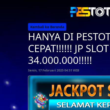
Kembali ke Beranda
HANYA DI PESTOT
CEPAT!!!!!! JP SL
34.000.000!!!!!
Senin, 17 Februari 2025 04:51 WIB