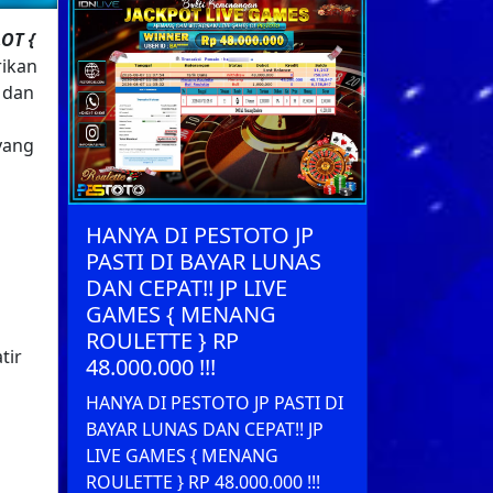
LOT {
rikan
 dan
yang
HANYA DI PESTOTO JP
PASTI DI BAYAR LUNAS
DAN CEPAT!! JP LIVE
GAMES { MENANG
ROULETTE } RP
tir
48.000.000 !!!
HANYA DI PESTOTO JP PASTI DI
BAYAR LUNAS DAN CEPAT!! JP
LIVE GAMES { MENANG
ROULETTE } RP 48.000.000 !!!