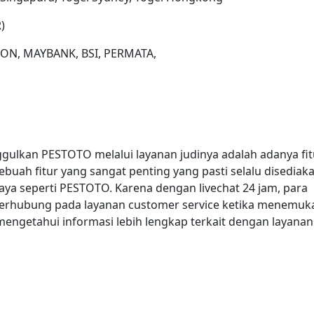
)
AMON, MAYBANK, BSI, PERMATA,
nggulkan PESTOTO melalui layanan judinya adalah adanya fit
sebuah fitur yang sangat penting yang pasti selalu disediak
caya seperti PESTOTO. Karena dengan livechat 24 jam, para
terhubung pada layanan customer service ketika menemuk
engetahui informasi lebih lengkap terkait dengan layanan 