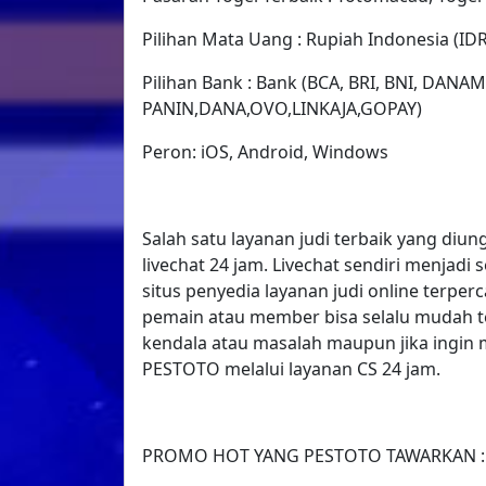
Pilihan Mata Uang : Rupiah Indonesia (IDR
Pilihan Bank : Bank (BCA, BRI, BNI, DAN
PANIN,DANA,OVO,LINKAJA,GOPAY)
Peron: iOS, Android, Windows
Salah satu layanan judi terbaik yang diu
livechat 24 jam. Livechat sendiri menjadi 
situs penyedia layanan judi online terper
pemain atau member bisa selalu mudah 
kendala atau masalah maupun jika ingin m
PESTOTO melalui layanan CS 24 jam.
PROMO HOT YANG PESTOTO TAWARKAN :