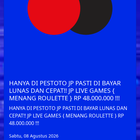
HANYA DI PESTOTO JP PASTI DI BAYAR
LUNAS DAN CEPAT!! JP LIVE GAMES {
MENANG ROULETTE } RP 48.000.000 !!!
HANYA DI PESTOTO JP PASTI DI BAYAR LUNAS DAN
CEPAT!! JP LIVE GAMES { MENANG ROULETTE } RP
48.000.000 !!!
Sabtu, 08 Agustus 2026