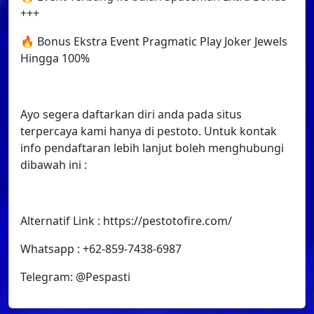
+++
🔥 Bonus Ekstra Event Pragmatic Play Joker Jewels
Hingga 100%
Ayo segera daftarkan diri anda pada situs
terpercaya kami hanya di pestoto. Untuk kontak
info pendaftaran lebih lanjut boleh menghubungi
dibawah ini :
Alternatif Link : https://pestotofire.com/
Whatsapp : +62-859-7438-6987
Telegram: @Pespasti