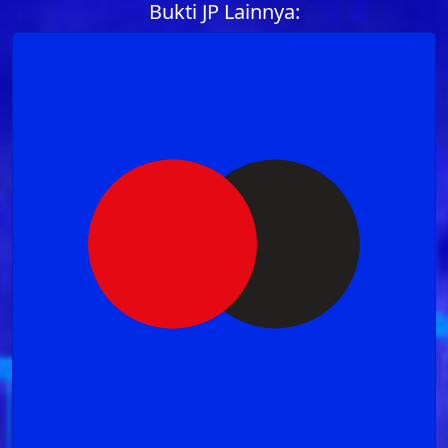
Bukti JP Lainnya: