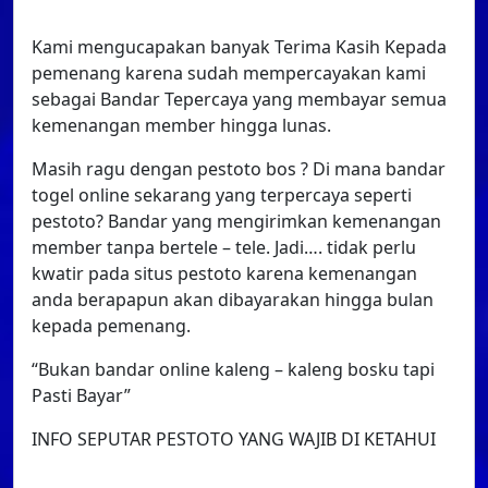
Kami mengucapakan banyak Terima Kasih Kepada
pemenang karena sudah mempercayakan kami
sebagai Bandar Tepercaya yang membayar semua
kemenangan member hingga lunas.
Masih ragu dengan pestoto bos ? Di mana bandar
togel online sekarang yang terpercaya seperti
pestoto? Bandar yang mengirimkan kemenangan
member tanpa bertele – tele. Jadi…. tidak perlu
kwatir pada situs pestoto karena kemenangan
anda berapapun akan dibayarakan hingga bulan
kepada pemenang.
“Bukan bandar online kaleng – kaleng bosku tapi
Pasti Bayar”
INFO SEPUTAR PESTOTO YANG WAJIB DI KETAHUI