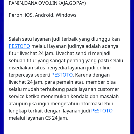
PANIN,DANA,OVO,LINKAJA,GOPAY)
Peron: iOS, Android, Windows
Salah satu layanan judi terbaik yang diunggulkan
PESTOTO
melalui layanan judinya adalah adanya
fitur livechat 24 jam. Livechat sendiri menjadi
sebuah fitur yang sangat penting yang pasti selalu
disediakan situs penyedia layanan judi online
terpercaya seperti
PESTOTO
. Karena dengan
livechat 24 jam, para pemain atau member bisa
selalu mudah terhubung pada layanan customer
service ketika menemukan kendala dan masalah
ataupun jika ingin mengetahui informasi lebih
lengkap terkait dengan layanan judi
PESTOTO
melalui layanan CS 24 jam.