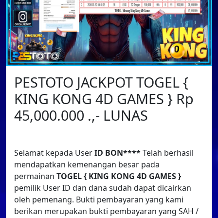
PESTOTO JACKPOT TOGEL {
KING KONG 4D GAMES } Rp
45,000.000 .,- LUNAS
Selamat kepada User
ID BON****
Telah berhasil
mendapatkan kemenangan besar pada
permainan
TOGEL { KING KONG 4D GAMES }
pemilik User ID dan dana sudah dapat dicairkan
oleh pemenang. Bukti pembayaran yang kami
berikan merupakan bukti pembayaran yang SAH /