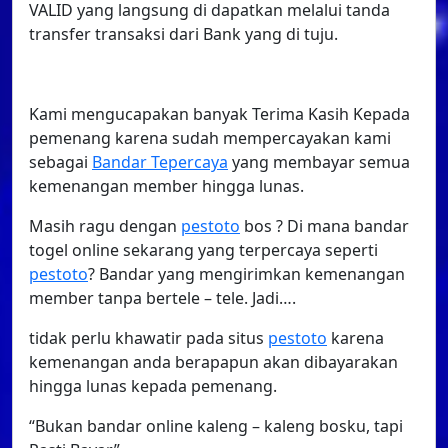
VALID yang langsung di dapatkan melalui tanda
transfer transaksi dari Bank yang di tuju.
Kami mengucapakan banyak Terima Kasih Kepada
pemenang karena sudah mempercayakan kami
sebagai
Bandar Tepercaya
yang membayar semua
kemenangan member hingga lunas.
Masih ragu dengan
pestoto
bos ? Di mana bandar
togel online sekarang yang terpercaya seperti
pestoto
? Bandar yang mengirimkan kemenangan
member tanpa bertele – tele. Jadi….
tidak perlu khawatir pada situs
pestoto
karena
kemenangan anda berapapun akan dibayarakan
hingga lunas kepada pemenang.
“Bukan bandar online kaleng – kaleng bosku, tapi