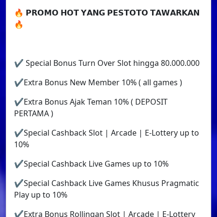
🔥 𝗣𝗥𝗢𝗠𝗢 𝗛𝗢𝗧 𝗬𝗔𝗡𝗚 𝗣𝗘𝗦𝗧𝗢𝗧𝗢 𝗧𝗔𝗪𝗔𝗥𝗞𝗔𝗡
🔥
✔️ Special Bonus Turn Over Slot hingga 80.000.000
✔️Extra Bonus New Member 10% ( all games )
✔️Extra Bonus Ajak Teman 10% ( DEPOSIT
PERTAMA )
✔️Special Cashback Slot | Arcade | E-Lottery up to
10%
✔️Special Cashback Live Games up to 10%
✔️Special Cashback Live Games Khusus Pragmatic
Play up to 10%
✔️Extra Bonus Rollingan Slot | Arcade | E-Lottery