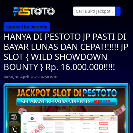
Kembali ke Beranda
HANYA DI PESTOTO JP PASTI DI
BAYAR LUNAS DAN CEPAT!!!!!! JP
SLOT { WILD SHOWDOWN
BOUNTY } Rp. 16.000.000!!!!!
Rabu, 16 April 2025 04:58 WIB