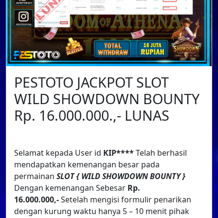
PESTOTO JACKPOT SLOT
WILD SHOWDOWN BOUNTY
Rp. 16.000.000.,- LUNAS
Selamat kepada User id
KIP****
Telah berhasil
mendapatkan kemenangan besar pada
permainan
SLOT { WILD SHOWDOWN BOUNTY }
Dengan kemenangan Sebesar
Rp.
16.000.000,-
Setelah mengisi formulir penarikan
dengan kurung waktu hanya 5 – 10 menit pihak