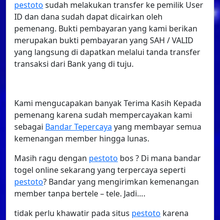
pestoto
sudah melakukan transfer ke pemilik User
ID dan dana sudah dapat dicairkan oleh
pemenang. Bukti pembayaran yang kami berikan
merupakan bukti pembayaran yang SAH / VALID
yang langsung di dapatkan melalui tanda transfer
transaksi dari Bank yang di tuju.
Kami mengucapakan banyak Terima Kasih Kepada
pemenang karena sudah mempercayakan kami
sebagai
Bandar Tepercaya
yang membayar semua
kemenangan member hingga lunas.
Masih ragu dengan
pestoto
bos ? Di mana bandar
togel online sekarang yang terpercaya seperti
pestoto
? Bandar yang mengirimkan kemenangan
member tanpa bertele – tele. Jadi….
tidak perlu khawatir pada situs
pestoto
karena