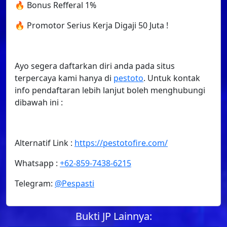
🔥 Bonus Refferal 1%
🔥 Promotor Serius Kerja Digaji 50 Juta !
Ayo segera daftarkan diri anda pada situs
terpercaya kami hanya di
pestoto
. Untuk kontak
info pendaftaran lebih lanjut boleh menghubungi
dibawah ini :
Alternatif Link :
https://pestotofire.com/
Whatsapp :
+62-859-7438-6215
Telegram:
@Pespasti
Bukti JP Lainnya: