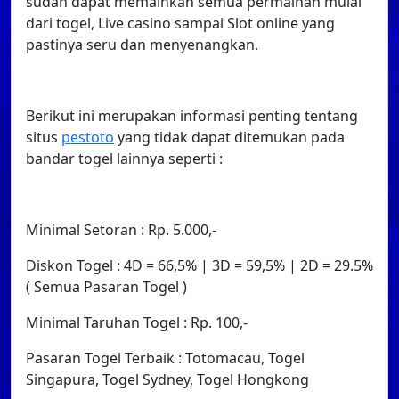
sudah dapat memainkan semua permainan mulai
dari togel, Live casino sampai Slot online yang
pastinya seru dan menyenangkan.
Berikut ini merupakan informasi penting tentang
situs
pestoto
yang tidak dapat ditemukan pada
bandar togel lainnya seperti :
Minimal Setoran : Rp. 5.000,-
Diskon Togel : 4D = 66,5% | 3D = 59,5% | 2D = 29.5%
( Semua Pasaran Togel )
Minimal Taruhan Togel : Rp. 100,-
Pasaran Togel Terbaik : Totomacau, Togel
Singapura, Togel Sydney, Togel Hongkong