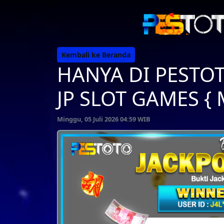
Kembali ke Beranda
HANYA DI PESTOT
JP SLOT GAMES { 
Minggu, 05 Juli 2026 04:59 WIB