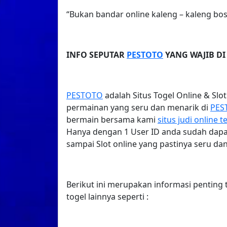
“Bukan bandar online kaleng – kaleng bosk
INFO SEPUTAR
PESTOTO
YANG WAJIB DI
PESTOTO
adalah Situs Togel Online & Sl
permainan yang seru dan menarik di
PES
bermain bersama kami
situs judi online 
Hanya dengan 1 User ID anda sudah dapa
sampai Slot online yang pastinya seru d
Berikut ini merupakan informasi penting 
togel lainnya seperti :