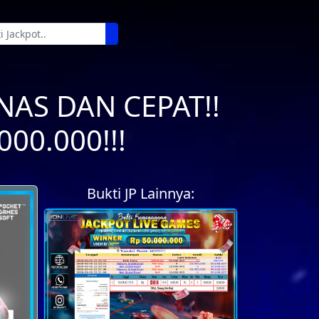
NAS DAN CEPAT!!
00.000!!!
Bukti JP Lainnya: