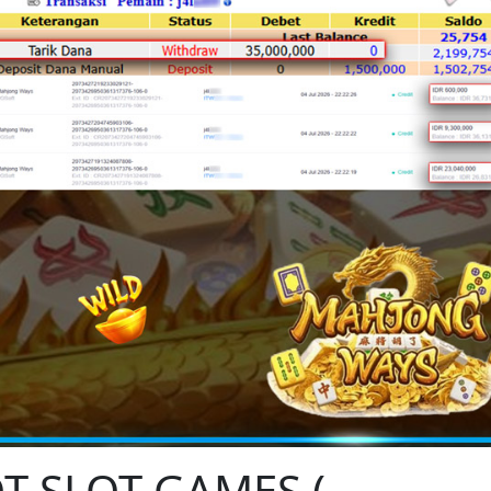
T SLOT GAMES (