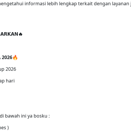
engetahui informasi lebih lengkap terkait dengan layanan 
𝗔𝗥𝗞𝗔𝗡🔥
 2026
🔥
up 2026
ap hari
i bawah ini ya bosku :
es )