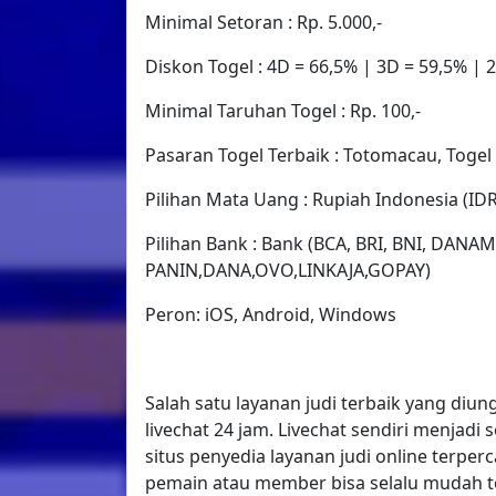
Minimal Setoran : Rp. 5.000,-
Diskon Togel : 4D = 66,5% | 3D = 59,5% | 
Minimal Taruhan Togel : Rp. 100,-
Pasaran Togel Terbaik : Totomacau, Toge
Pilihan Mata Uang : Rupiah Indonesia (IDR
Pilihan Bank : Bank (BCA, BRI, BNI, DAN
PANIN,DANA,OVO,LINKAJA,GOPAY)
Peron: iOS, Android, Windows
Salah satu layanan judi terbaik yang diu
livechat 24 jam. Livechat sendiri menjadi 
situs penyedia layanan judi online terper
pemain atau member bisa selalu mudah 