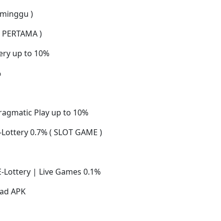
 minggu )
T PERTAMA )
ery up to 10%
%
ragmatic Play up to 10%
-Lottery 0.7% ( SLOT GAME )
E-Lottery | Live Games 0.1%
oad APK