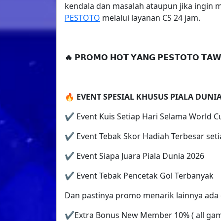
kendala dan masalah ataupun jika ingin m
PESTOTO
melalui layanan CS 24 jam.
🔥 𝗣𝗥𝗢𝗠𝗢 𝗛𝗢𝗧 𝗬𝗔𝗡𝗚 𝗣𝗘𝗦𝗧𝗢𝗧𝗢 𝗧𝗔
🔥
EVENT SPESIAL KHUSUS PIALA DUNIA
✔️ Event Kuis Setiap Hari Selama World C
✔️ Event Tebak Skor Hadiah Terbesar seti
✔️ Event Siapa Juara Piala Dunia 2026
✔️ Event Tebak Pencetak Gol Terbanyak
Dan pastinya promo menarik lainnya ada d
✔️Extra Bonus New Member 10% ( all gam