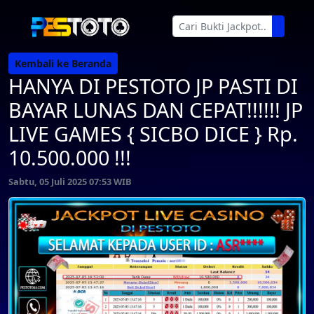
Kembali ke Beranda
HANYA DI PESTOTO JP PASTI DI
BAYAR LUNAS DAN CEPAT!!!!!! JP
LIVE GAMES { SICBO DICE } Rp.
10.500.000 !!!
Sabtu, 05 Juli 2025 07:53 WIB