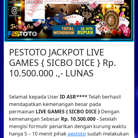
PESTOTO JACKPOT LIVE
GAMES { SICBO DICE } Rp.
10.500.000 .,- LUNAS
Selamat kepada User
ID ASR
****
Telah berhasil
mendapatkan kemenangan besar pada
permainan
LIVE GAMES { SICBO DICE }
Dengan
kemenangan Sebesar
Rp. 10.500.000 -
Setelah
mengisi formulir penarikan dengan kurung waktu
hanya 5 – 10 menit pihak
pestoto
sudah melakukan