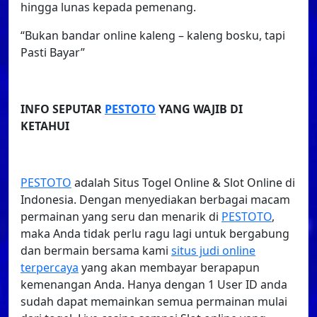
hingga lunas kepada pemenang.
“Bukan bandar online kaleng – kaleng bosku, tapi
Pasti Bayar”
INFO SEPUTAR
PESTOTO
YANG WAJIB DI
KETAHUI
PESTOTO
adalah Situs Togel Online & Slot Online di
Indonesia. Dengan menyediakan berbagai macam
permainan yang seru dan menarik di
PESTOTO
,
maka Anda tidak perlu ragu lagi untuk bergabung
dan bermain bersama kami
situs judi online
terpercaya
yang akan membayar berapapun
kemenangan Anda. Hanya dengan 1 User ID anda
sudah dapat memainkan semua permainan mulai