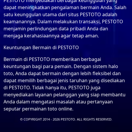
PESTOTO menyediakan berbagai keunggulan yang
dapat meningkatkan pengalaman bermain Anda. Salah
satu keunggulan utama dari situs PESTOTO adalah
keamanannya. Dalam melakukan transaksi, PESTOTO
menjamin perlindungan data pribadi Anda dan
menjaga kerahasiaannya agar tetap aman.
Keuntungan Bermain di PESTOTO
Bermain di PESTOTO memberikan berbagai
keuntungan bagi para pemain. Dengan sistem halo
toto, Anda dapat bermain dengan lebih fleksibel dan
dapat memilih berbagai jenis taruhan yang disediakan
di PESTOTO. Tidak hanya itu, PESTOTO juga
menyediakan layanan pelanggan yang siap membantu
Anda dalam mengatasi masalah atau pertanyaan
seputar permainan toto online.
© COPYRIGHT 2014 - 2026 PESTOTO. ALL RIGHTS RESERVED.