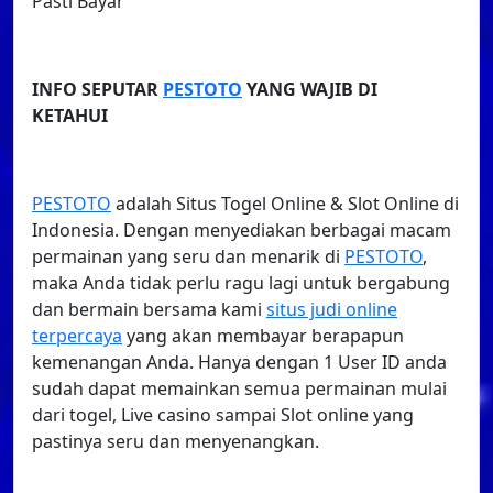
Pasti Bayar”
INFO SEPUTAR
PESTOTO
YANG WAJIB DI
KETAHUI
PESTOTO
adalah Situs Togel Online & Slot Online di
Indonesia. Dengan menyediakan berbagai macam
permainan yang seru dan menarik di
PESTOTO
,
maka Anda tidak perlu ragu lagi untuk bergabung
dan bermain bersama kami
situs judi online
terpercaya
yang akan membayar berapapun
kemenangan Anda. Hanya dengan 1 User ID anda
sudah dapat memainkan semua permainan mulai
dari togel, Live casino sampai Slot online yang
pastinya seru dan menyenangkan.