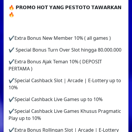
🔥 𝗣𝗥𝗢𝗠𝗢 𝗛𝗢𝗧 𝗬𝗔𝗡𝗚 𝗣𝗘𝗦𝗧𝗢𝗧𝗢 𝗧𝗔𝗪𝗔𝗥𝗞𝗔𝗡
🔥
✔️Extra Bonus New Member 10% ( all games )
✔️ Special Bonus Turn Over Slot hingga 80.000.000
✔️Extra Bonus Ajak Teman 10% ( DEPOSIT
PERTAMA )
✔️Special Cashback Slot | Arcade | E-Lottery up to
10%
✔️Special Cashback Live Games up to 10%
✔️Special Cashback Live Games Khusus Pragmatic
Play up to 10%
✔️Extra Bonus Rollingan Slot | Arcade | E-Lottery