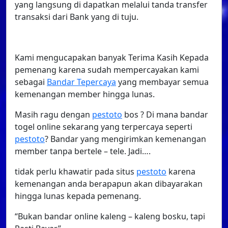
yang langsung di dapatkan melalui tanda transfer
transaksi dari Bank yang di tuju.
Kami mengucapakan banyak Terima Kasih Kepada
pemenang karena sudah mempercayakan kami
sebagai
Bandar Tepercaya
yang membayar semua
kemenangan member hingga lunas.
Masih ragu dengan
pestoto
bos ? Di mana bandar
togel online sekarang yang terpercaya seperti
pestoto
? Bandar yang mengirimkan kemenangan
member tanpa bertele – tele. Jadi….
tidak perlu khawatir pada situs
pestoto
karena
kemenangan anda berapapun akan dibayarakan
hingga lunas kepada pemenang.
“Bukan bandar online kaleng – kaleng bosku, tapi