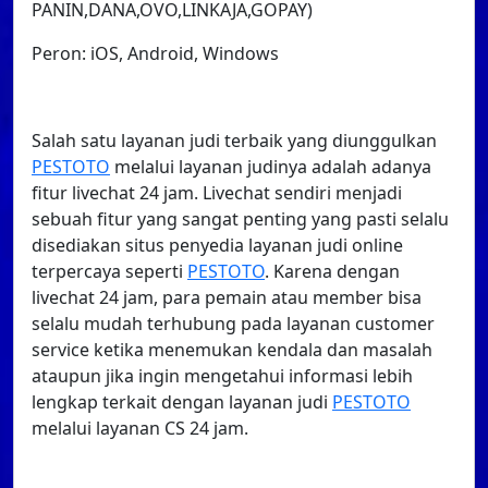
PANIN,DANA,OVO,LINKAJA,GOPAY)
Peron: iOS, Android, Windows
Salah satu layanan judi terbaik yang diunggulkan
PESTOTO
melalui layanan judinya adalah adanya
fitur livechat 24 jam. Livechat sendiri menjadi
sebuah fitur yang sangat penting yang pasti selalu
disediakan situs penyedia layanan judi online
terpercaya seperti
PESTOTO
. Karena dengan
livechat 24 jam, para pemain atau member bisa
selalu mudah terhubung pada layanan customer
service ketika menemukan kendala dan masalah
ataupun jika ingin mengetahui informasi lebih
lengkap terkait dengan layanan judi
PESTOTO
melalui layanan CS 24 jam.