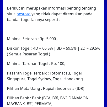
Berikut ini merupakan informasi penting tentang
situs
pestoto
yang tidak dapat ditemukan pada
bandar togel lainnya seperti :
Minimal Setoran : Rp. 5.000,-
Diskon Togel : 4D = 66,5% | 3D = 59,5% | 2D = 29.5%
( Semua Pasaran Togel )
Minimal Taruhan Togel : Rp. 100,-
Pasaran Togel Terbaik : Totomacau, Togel
Singapura, Togel Sydney, Togel Hongkong
Pilihan Mata Uang : Rupiah Indonesia (IDR)
Pilihan Bank : Bank (BCA, BRI, BNI, DANAMON,
MAYBANK, BSI, PERMATA,