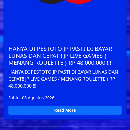
HANYA DI PESTOTO JP PASTI DI BAYAR
LUNAS DAN CEPAT!! JP LIVE GAMES {
MENANG ROULETTE } RP 48.000.000 !!!
HANYA DI PESTOTO JP PASTI DI BAYAR LUNAS DAN
CEPAT!! JP LIVE GAMES { MENANG ROULETTE } RP
48.000.000 !!!
Sabtu, 08 Agustus 2026
Read More