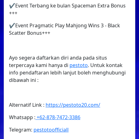
✔️Event Terbang ke bulan Spaceman Extra Bonus
+++
✔️Event Pragmatic Play Mahjong Wins 3 - Black
Scatter Bonus+++
Ayo segera daftarkan diri anda pada situs
terpercaya kami hanya di
pestoto
. Untuk kontak
info pendaftaran lebih lanjut boleh menghubungi
dibawah ini :
Alternatif Link :
https://pestoto20.com/
Whatsapp :
+62-878-7472-3386
Telegram:
pestotoofficiall