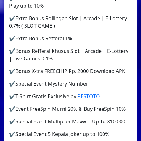
Play up to 10%
✔️Extra Bonus Rollingan Slot | Arcade | E-Lottery
0.7% ( SLOT GAME )
✔️Extra Bonus Refferal 1%
✔️Bonus Refferal Khusus Slot | Arcade | E-Lottery
| Live Games 0.1%
✔️Bonus X-tra FREECHIP Rp. 2000 Download APK
✔️Special Event Mystery Number
✔️T-Shirt Gratis Exclusive by
PESTOTO
✔️Event FreeSpin Murni 20% & Buy FreeSpin 10%
✔️Special Event Multiplier Maxwin Up To X10.000
✔️Special Event 5 Kepala Joker up to 100%