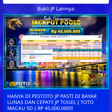
Bukti JP Lainnya:
HANYA DI PESTOTO JP PASTI DI BAYAR
LUNAS DAN CEPAT!! JP TOGEL { TOTO
MACAU 5D } RP 45.000.000!!!