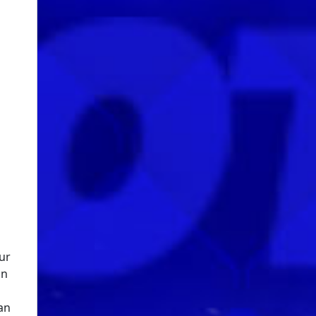
ur
an
an