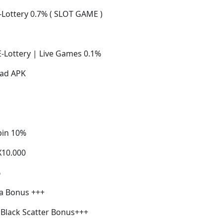
-Lottery 0.7% ( SLOT GAME )
E-Lottery | Live Games 0.1%
oad APK
pin 10%
X10.000
%
a Bonus +++
 Black Scatter Bonus+++