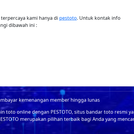
s terpercaya kami hanya di
pestoto
. Untuk kontak info
gi dibawah ini :
membayar kemenangan member hingga lunas
oto online dengan PESTOTO, situs bandar toto resmi yan
 PESTOTO merupakan pilihan terbaik bagi Anda yang menca