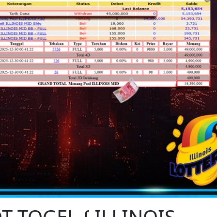
T TOGEL { ILLINOIS