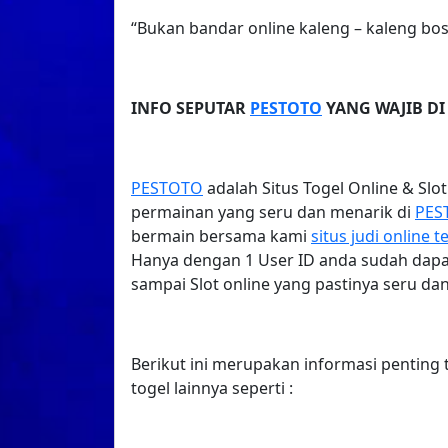
“Bukan bandar online kaleng – kaleng bosk
INFO SEPUTAR
PESTOTO
YANG WAJIB DI
PESTOTO
adalah Situs Togel Online & Sl
permainan yang seru dan menarik di
PES
bermain bersama kami
situs judi online 
Hanya dengan 1 User ID anda sudah dapa
sampai Slot online yang pastinya seru d
Berikut ini merupakan informasi penting 
togel lainnya seperti :