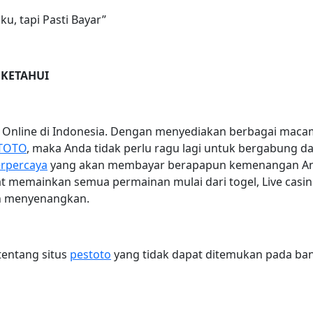
u, tapi Pasti Bayar”
 KETAHUI
ot Online di Indonesia. Dengan menyediakan berbagai maca
TOTO
, maka Anda tidak perlu ragu lagi untuk bergabung d
terpercaya
yang akan membayar berapapun kemenangan An
t memainkan semua permainan mulai dari togel, Live casi
an menyenangkan.
tentang situs
pestoto
yang tidak dapat ditemukan pada ba