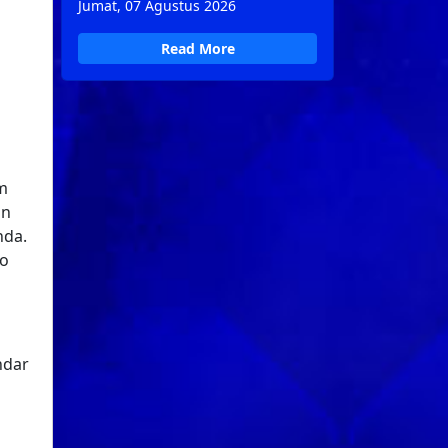
Jumat, 07 Agustus 2026
Read More
m
an
da.
no
ndar