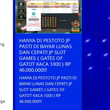
HANYA DI PESTOTO JP
ang
PASTI DI BAYAR LUNAS
DAN CEPAT!! JP SLOT
GAMES { GATES OF
GATOT KACA 1000 } RP
46.000.000!!!
HANYA DI PESTOTO JP PASTI DI
BAYAR LUNAS DAN CEPAT!! JP
SLOT GAMES { GATES OF
GATOT KACA 1000 } RP
gga
46.000.000!!!