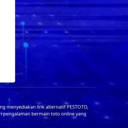
g menyediakan link alternatif PESTOTO,
ri pengalaman bermain toto online yang