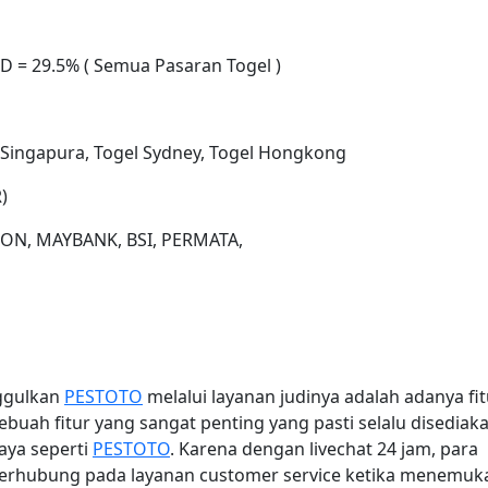
2D = 29.5% ( Semua Pasaran Togel )
l Singapura, Togel Sydney, Togel Hongkong
)
AMON, MAYBANK, BSI, PERMATA,
nggulkan
PESTOTO
melalui layanan judinya adalah adanya fit
sebuah fitur yang sangat penting yang pasti selalu disediak
caya seperti
PESTOTO
. Karena dengan livechat 24 jam, para
terhubung pada layanan customer service ketika menemuk