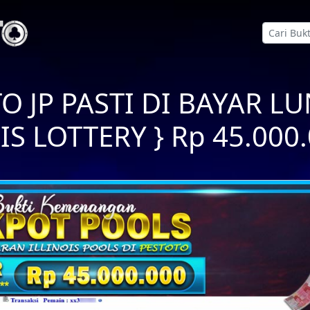
O JP PASTI DI BAYAR LU
IS LOTTERY } Rp 45.000.0