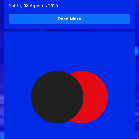
Sabtu, 08 Agustus 2026
Read More