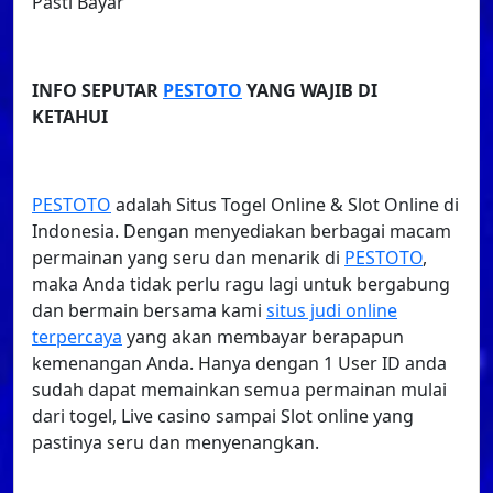
Pasti Bayar”
INFO SEPUTAR
PESTOTO
YANG WAJIB DI
KETAHUI
PESTOTO
adalah Situs Togel Online & Slot Online di
Indonesia. Dengan menyediakan berbagai macam
permainan yang seru dan menarik di
PESTOTO
,
maka Anda tidak perlu ragu lagi untuk bergabung
dan bermain bersama kami
situs judi online
terpercaya
yang akan membayar berapapun
kemenangan Anda. Hanya dengan 1 User ID anda
sudah dapat memainkan semua permainan mulai
dari togel, Live casino sampai Slot online yang
pastinya seru dan menyenangkan.