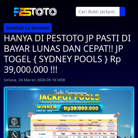
Kembali ke Beranda
HANYA DI PESTOTO JP PASTI DI
BAYAR LUNAS DAN CEPAT!! JP
TOGEL { SYDNEY POOLS } Rp
39,000.000 !!!
Selasa, 24 Maret 2026 05:16 WIB