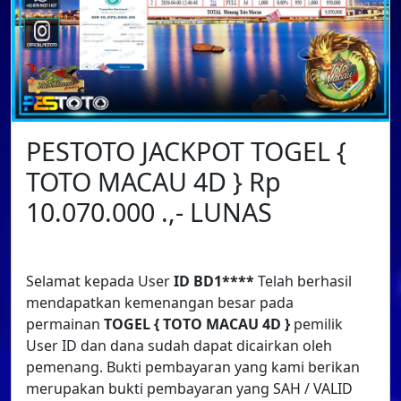
PESTOTO JACKPOT TOGEL {
TOTO MACAU 4D } Rp
10.070.000 .,- LUNAS
Selamat kepada User
ID BD1****
Telah berhasil
mendapatkan kemenangan besar pada
permainan
TOGEL { TOTO MACAU 4D }
pemilik
User ID dan dana sudah dapat dicairkan oleh
pemenang. Bukti pembayaran yang kami berikan
merupakan bukti pembayaran yang SAH / VALID