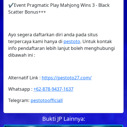
✔️Event Pragmatic Play Mahjong Wins 3 - Black
Scatter Bonus+++
Ayo segera daftarkan diri anda pada situs
terpercaya kami hanya di
pestoto
. Untuk kontak
info pendaftaran lebih lanjut boleh menghubungi
dibawah ini :
Alternatif Link :
https://pestoto27.com/
Whatsapp :
+62-878-9437-1637
Telegram:
pestotoofficiall
Bukti JP Lainnya: