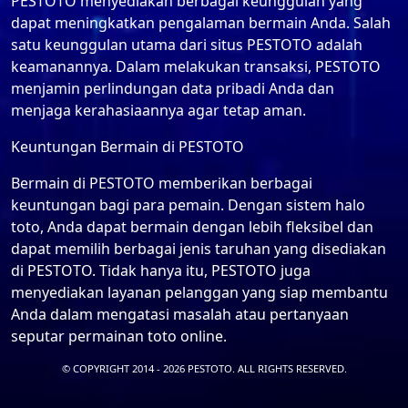
PESTOTO menyediakan berbagai keunggulan yang
dapat meningkatkan pengalaman bermain Anda. Salah
satu keunggulan utama dari situs PESTOTO adalah
keamanannya. Dalam melakukan transaksi, PESTOTO
menjamin perlindungan data pribadi Anda dan
menjaga kerahasiaannya agar tetap aman.
Keuntungan Bermain di PESTOTO
Bermain di PESTOTO memberikan berbagai
keuntungan bagi para pemain. Dengan sistem halo
toto, Anda dapat bermain dengan lebih fleksibel dan
dapat memilih berbagai jenis taruhan yang disediakan
di PESTOTO. Tidak hanya itu, PESTOTO juga
menyediakan layanan pelanggan yang siap membantu
Anda dalam mengatasi masalah atau pertanyaan
seputar permainan toto online.
© COPYRIGHT 2014 - 2026 PESTOTO. ALL RIGHTS RESERVED.