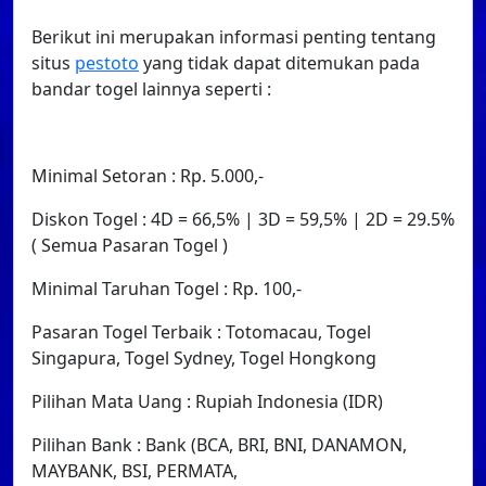
Berikut ini merupakan informasi penting tentang
situs
pestoto
yang tidak dapat ditemukan pada
bandar togel lainnya seperti :
Minimal Setoran : Rp. 5.000,-
Diskon Togel : 4D = 66,5% | 3D = 59,5% | 2D = 29.5%
( Semua Pasaran Togel )
Minimal Taruhan Togel : Rp. 100,-
Pasaran Togel Terbaik : Totomacau, Togel
Singapura, Togel Sydney, Togel Hongkong
Pilihan Mata Uang : Rupiah Indonesia (IDR)
Pilihan Bank : Bank (BCA, BRI, BNI, DANAMON,
MAYBANK, BSI, PERMATA,