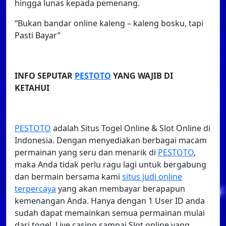
hingga lunas kepada pemenang.
“Bukan bandar online kaleng – kaleng bosku, tapi
Pasti Bayar”
INFO SEPUTAR
PESTOTO
YANG WAJIB DI
KETAHUI
PESTOTO
adalah Situs Togel Online & Slot Online di
Indonesia. Dengan menyediakan berbagai macam
permainan yang seru dan menarik di
PESTOTO
,
maka Anda tidak perlu ragu lagi untuk bergabung
dan bermain bersama kami
situs judi online
terpercaya
yang akan membayar berapapun
kemenangan Anda. Hanya dengan 1 User ID anda
sudah dapat memainkan semua permainan mulai
dari togel, Live casino sampai Slot online yang