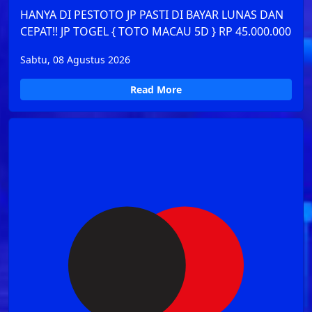
HANYA DI PESTOTO JP PASTI DI BAYAR LUNAS DAN
CEPAT!! JP TOGEL { TOTO MACAU 5D } RP 45.000.000
Sabtu, 08 Agustus 2026
Read More