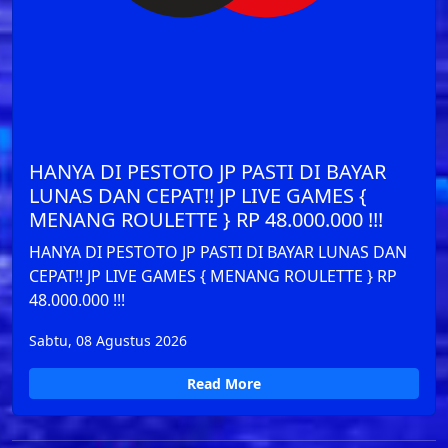
HANYA DI PESTOTO JP PASTI DI BAYAR
LUNAS DAN CEPAT!! JP LIVE GAMES {
MENANG ROULETTE } RP 48.000.000 !!!
HANYA DI PESTOTO JP PASTI DI BAYAR LUNAS DAN
CEPAT!! JP LIVE GAMES { MENANG ROULETTE } RP
48.000.000 !!!
Sabtu, 08 Agustus 2026
Read More