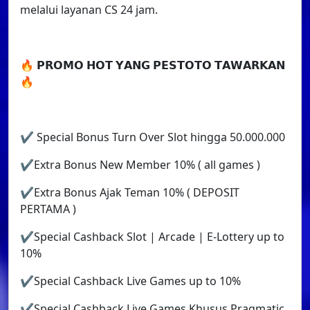
melalui layanan CS 24 jam.
🔥 𝗣𝗥𝗢𝗠𝗢 𝗛𝗢𝗧 𝗬𝗔𝗡𝗚 𝗣𝗘𝗦𝗧𝗢𝗧𝗢 𝗧𝗔𝗪𝗔𝗥𝗞𝗔𝗡
🔥
✔️ Special Bonus Turn Over Slot hingga 50.000.000
✔️Extra Bonus New Member 10% ( all games )
✔️Extra Bonus Ajak Teman 10% ( DEPOSIT
PERTAMA )
✔️Special Cashback Slot | Arcade | E-Lottery up to
10%
✔️Special Cashback Live Games up to 10%
✔️Special Cashback Live Games Khusus Pragmatic