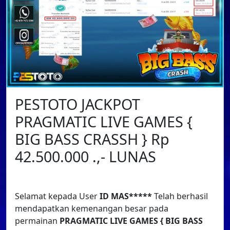
PESTOTO JACKPOT
PRAGMATIC LIVE GAMES {
BIG BASS CRASSH } Rp
42.500.000 .,- LUNAS
Selamat kepada User
ID MAS*****
Telah berhasil
mendapatkan kemenangan besar pada
permainan
PRAGMATIC LIVE GAMES { BIG BASS