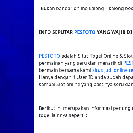
“Bukan bandar online kaleng – kaleng bosk
INFO SEPUTAR
PESTOTO
YANG WAJIB DI
PESTOTO
adalah Situs Togel Online & Sl
permainan yang seru dan menarik di
PES
bermain bersama kami
situs judi online 
Hanya dengan 1 User ID anda sudah dapa
sampai Slot online yang pastinya seru d
Berikut ini merupakan informasi penting 
togel lainnya seperti :