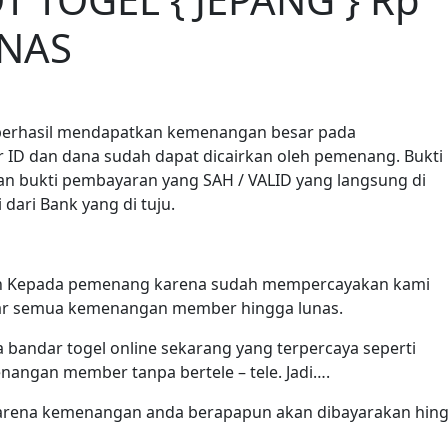
UNAS
berhasil mendapatkan kemenangan besar pada
r ID dan dana sudah dapat dicairkan oleh pemenang. Bukti
n bukti pembayaran yang SAH / VALID yang langsung di
 dari Bank yang di tuju.
h Kepada pemenang karena sudah mempercayakan kami
 semua kemenangan member hingga lunas.
 bandar togel online sekarang yang terpercaya seperti
angan member tanpa bertele – tele. Jadi….
rena kemenangan anda berapapun akan dibayarakan hin