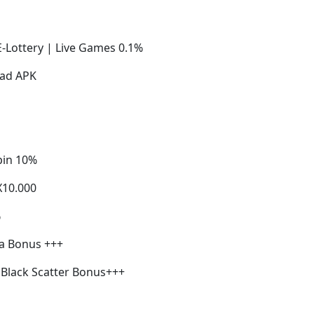
E-Lottery | Live Games 0.1%
oad APK
pin 10%
X10.000
%
a Bonus +++
 Black Scatter Bonus+++