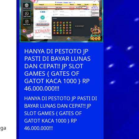
HANYA DI PESTOTO JP
PASTI DI BAYAR LUNAS
DAN CEPAT!! JP SLOT
GAMES { GATES OF
GATOT KACA 1000 } RP
46.000.000!!!
HANYA DI PESTOTO JP PASTI DI
BAYAR LUNAS DAN CEPAT!! JP
SLOT GAMES { GATES OF
GATOT KACA 1000 } RP
gga
46.000.000!!!