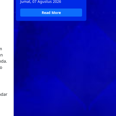
Jumat, 07 Agustus 2026
Read More
m
an
da.
no
ndar