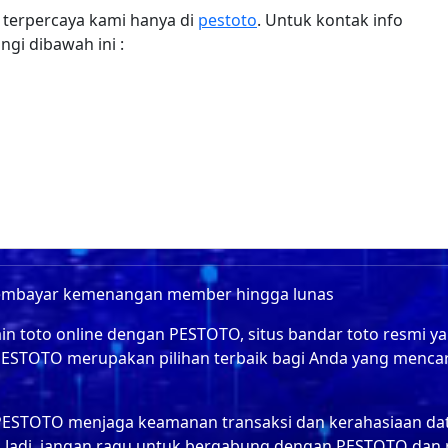
s terpercaya kami hanya di
pestoto
. Untuk kontak info
gi dibawah ini :
membayar kemenangan member hingga lunas
oto online dengan PESTOTO, situs bandar toto resmi yan
 PESTOTO merupakan pilihan terbaik bagi Anda yang menca
mi, PESTOTO menjaga keamanan transaksi dan kerahasiaan da
. Jadi, jangan ragu untuk bergabung dengan PESTOTO dan r