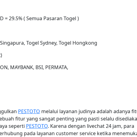
2D = 29.5% ( Semua Pasaran Togel )
l Singapura, Togel Sydney, Togel Hongkong
)
AMON, MAYBANK, BSI, PERMATA,
nggulkan
PESTOTO
melalui layanan judinya adalah adanya fit
sebuah fitur yang sangat penting yang pasti selalu disediak
caya seperti
PESTOTO
. Karena dengan livechat 24 jam, para
terhubung pada layanan customer service ketika menemuk