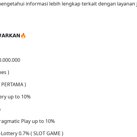
engetahui informasi lebih lengkap terkait dengan layanan 
𝗪𝗔𝗥𝗞𝗔𝗡🔥
0.000.000
es )
T PERTAMA )
ery up to 10%
%
ragmatic Play up to 10%
-Lottery 0.7% ( SLOT GAME )