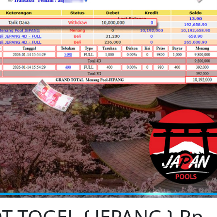
 TOGEL { JEPANG } Rp