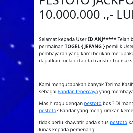
10.000.000 .,- L
Selamat kepada User
ID ANJ*****
Telah 
permainan
TOGEL
{ JEPANG }
pemilik Use
pembayaran yang kami berikan merupaka
dapatkan melalui tanda transfer transaksi
Kami mengucapakan banyak Terima Kasi
sebagai
Bandar Tepercaya
yang membayar
Masih ragu dengan
pestoto
bos ? Di mana
pestoto
? Bandar yang mengirimkan kemen
tidak perlu khawatir pada situs
pestoto
ka
lunas kepada pemenang.