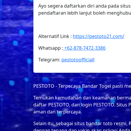
Ayo segera daftarkan diri anda pada situ
pendaftaran lebih lanjut boleh menghubun
Alternatif Link :
https://pestoto21.com/
Whatsapp :
+62-878-7472-3386
Telegram:
pestotoofficiall
PESTOTO - Terpecaya Bandar Togel pasti 
Temukan kemudahan dan keamanan bermain t
daftar PESTOTO, dan login PESTOTO. Situs
aman dan terpercaya.
Selain itu, sebagai situs bandar toto res
dengan tenang dan yakin akan privasi Anda