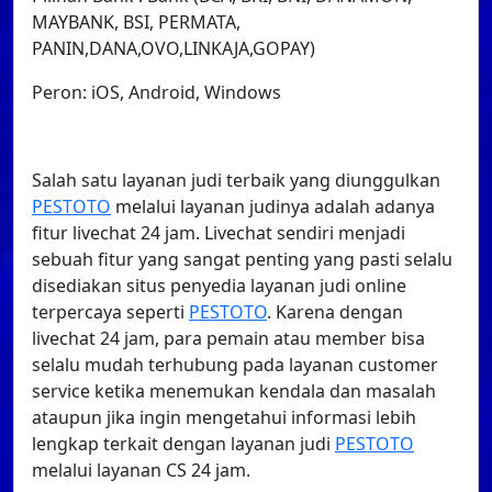
MAYBANK, BSI, PERMATA,
PANIN,DANA,OVO,LINKAJA,GOPAY)
Peron: iOS, Android, Windows
Salah satu layanan judi terbaik yang diunggulkan
PESTOTO
melalui layanan judinya adalah adanya
fitur livechat 24 jam. Livechat sendiri menjadi
sebuah fitur yang sangat penting yang pasti selalu
disediakan situs penyedia layanan judi online
terpercaya seperti
PESTOTO
. Karena dengan
livechat 24 jam, para pemain atau member bisa
selalu mudah terhubung pada layanan customer
service ketika menemukan kendala dan masalah
ataupun jika ingin mengetahui informasi lebih
lengkap terkait dengan layanan judi
PESTOTO
melalui layanan CS 24 jam.