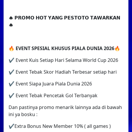
🔥 𝗣𝗥𝗢𝗠𝗢 𝗛𝗢𝗧 𝗬𝗔𝗡𝗚 𝗣𝗘𝗦𝗧𝗢𝗧𝗢 𝗧𝗔𝗪𝗔𝗥𝗞𝗔𝗡
🔥
🔥
EVENT SPESIAL KHUSUS PIALA DUNIA 2026
🔥
✔️ Event Kuis Setiap Hari Selama World Cup 2026
✔️ Event Tebak Skor Hadiah Terbesar setiap hari
✔️ Event Siapa Juara Piala Dunia 2026
✔️ Event Tebak Pencetak Gol Terbanyak
Dan pastinya promo menarik lainnya ada di bawah
ini ya bosku :
✔️Extra Bonus New Member 10% ( all games )