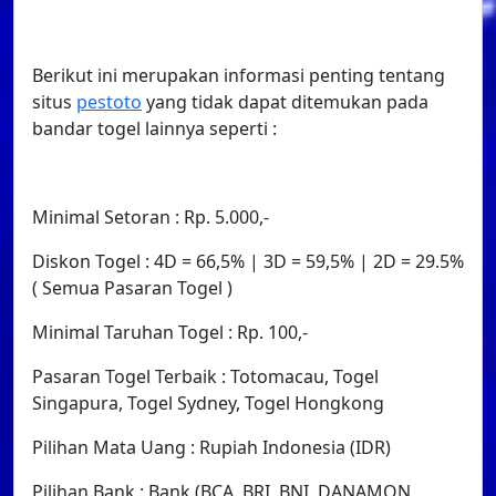
Berikut ini merupakan informasi penting tentang
situs
pestoto
yang tidak dapat ditemukan pada
bandar togel lainnya seperti :
Minimal Setoran : Rp. 5.000,-
Diskon Togel : 4D = 66,5% | 3D = 59,5% | 2D = 29.5%
( Semua Pasaran Togel )
Minimal Taruhan Togel : Rp. 100,-
Pasaran Togel Terbaik : Totomacau, Togel
Singapura, Togel Sydney, Togel Hongkong
Pilihan Mata Uang : Rupiah Indonesia (IDR)
Pilihan Bank : Bank (BCA, BRI, BNI, DANAMON,