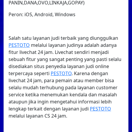
PANIN,DANA,OVO,LINKAJA,GOPAY)
Peron: iOS, Android, Windows
Salah satu layanan judi terbaik yang diunggulkan
PESTOTO
melalui layanan judinya adalah adanya
fitur livechat 24 jam. Livechat sendiri menjadi
sebuah fitur yang sangat penting yang pasti selalu
disediakan situs penyedia layanan judi online
terpercaya seperti
PESTOTO
. Karena dengan
livechat 24 jam, para pemain atau member bisa
selalu mudah terhubung pada layanan customer
service ketika menemukan kendala dan masalah
ataupun jika ingin mengetahui informasi lebih
lengkap terkait dengan layanan judi
PESTOTO
melalui layanan CS 24 jam.