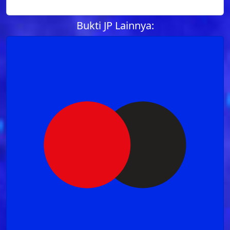
Bukti JP Lainnya: