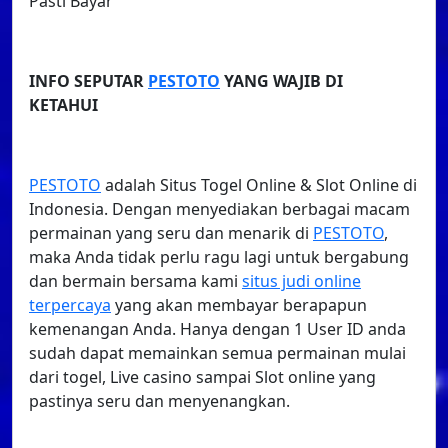
Pasti Bayar”
INFO SEPUTAR
PESTOTO
YANG WAJIB DI
KETAHUI
PESTOTO
adalah Situs Togel Online & Slot Online di
Indonesia. Dengan menyediakan berbagai macam
permainan yang seru dan menarik di
PESTOTO
,
maka Anda tidak perlu ragu lagi untuk bergabung
dan bermain bersama kami
situs judi online
terpercaya
yang akan membayar berapapun
kemenangan Anda. Hanya dengan 1 User ID anda
sudah dapat memainkan semua permainan mulai
dari togel, Live casino sampai Slot online yang
pastinya seru dan menyenangkan.