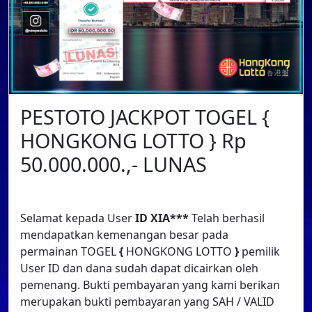
PESTOTO JACKPOT TOGEL {
HONGKONG LOTTO } Rp
50.000.000.,- LUNAS
Selamat kepada User
ID XIA***
Telah berhasil
mendapatkan kemenangan besar pada
permainan TOGEL
{
HONGKONG LOTTO
}
pemilik
User ID dan dana sudah dapat dicairkan oleh
pemenang. Bukti pembayaran yang kami berikan
merupakan bukti pembayaran yang SAH / VALID