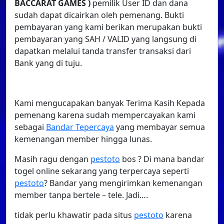
BACCARAT GAMES )
pemilik User ID dan dana
sudah dapat dicairkan oleh pemenang. Bukti
pembayaran yang kami berikan merupakan bukti
pembayaran yang SAH / VALID yang langsung di
dapatkan melalui tanda transfer transaksi dari
Bank yang di tuju.
Kami mengucapakan banyak Terima Kasih Kepada
pemenang karena sudah mempercayakan kami
sebagai
Bandar Tepercaya
yang membayar semua
kemenangan member hingga lunas.
Masih ragu dengan
pestoto
bos ? Di mana bandar
togel online sekarang yang terpercaya seperti
pestoto
? Bandar yang mengirimkan kemenangan
member tanpa bertele – tele. Jadi….
tidak perlu khawatir pada situs
pestoto
karena