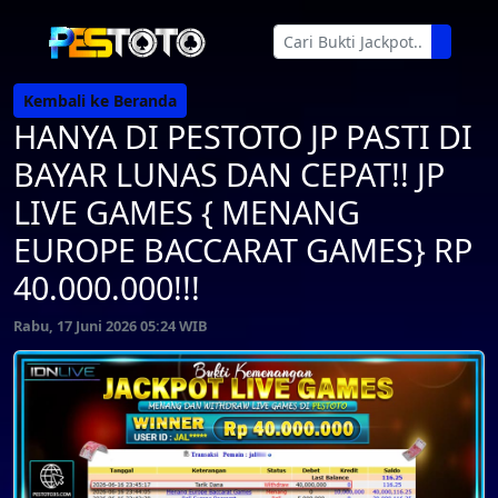
Kembali ke Beranda
HANYA DI PESTOTO JP PASTI DI
BAYAR LUNAS DAN CEPAT!! JP
LIVE GAMES { MENANG
EUROPE BACCARAT GAMES} RP
40.000.000!!!
Rabu, 17 Juni 2026 05:24 WIB