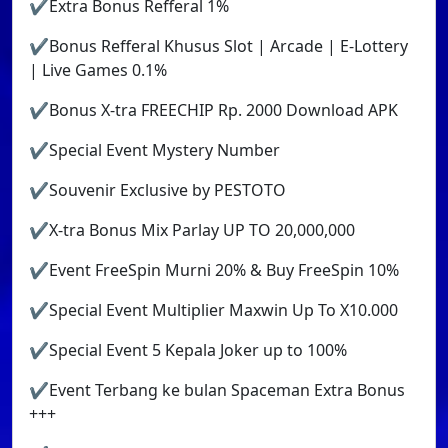
✔️Extra Bonus Refferal 1%
✔️Bonus Refferal Khusus Slot | Arcade | E-Lottery
| Live Games 0.1%
✔️Bonus X-tra FREECHIP Rp. 2000 Download APK
✔️Special Event Mystery Number
✔️Souvenir Exclusive by PESTOTO
✔️X-tra Bonus Mix Parlay UP TO 20,000,000
✔️Event FreeSpin Murni 20% & Buy FreeSpin 10%
✔️Special Event Multiplier Maxwin Up To X10.000
✔️Special Event 5 Kepala Joker up to 100%
✔️Event Terbang ke bulan Spaceman Extra Bonus
+++