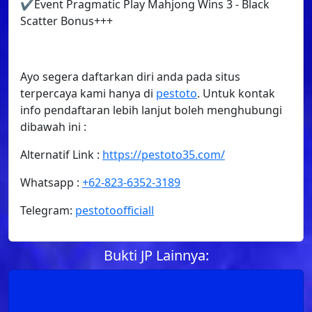
✔️Event Pragmatic Play Mahjong Wins 3 - Black
Scatter Bonus+++
Ayo segera daftarkan diri anda pada situs
terpercaya kami hanya di
pestoto
. Untuk kontak
info pendaftaran lebih lanjut boleh menghubungi
dibawah ini :
Alternatif Link :
https://pestoto35.com/
Whatsapp :
+62-823-6352-3189
Telegram:
pestotoofficiall
Bukti JP Lainnya: