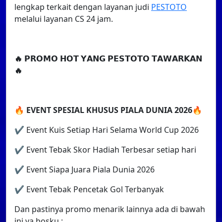
lengkap terkait dengan layanan judi
PESTOTO
melalui layanan CS 24 jam.
🔥 𝗣𝗥𝗢𝗠𝗢 𝗛𝗢𝗧 𝗬𝗔𝗡𝗚 𝗣𝗘𝗦𝗧𝗢𝗧𝗢 𝗧𝗔𝗪𝗔𝗥𝗞𝗔𝗡
🔥
🔥
EVENT SPESIAL KHUSUS PIALA DUNIA 2026
🔥
✔️ Event Kuis Setiap Hari Selama World Cup 2026
✔️ Event Tebak Skor Hadiah Terbesar setiap hari
✔️ Event Siapa Juara Piala Dunia 2026
✔️ Event Tebak Pencetak Gol Terbanyak
Dan pastinya promo menarik lainnya ada di bawah
ini ya bosku :