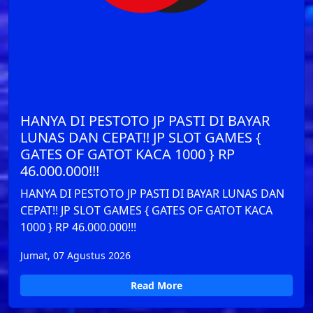
HANYA DI PESTOTO JP PASTI DI BAYAR
LUNAS DAN CEPAT!! JP SLOT GAMES {
GATES OF GATOT KACA 1000 } RP
46.000.000!!!
HANYA DI PESTOTO JP PASTI DI BAYAR LUNAS DAN
CEPAT!! JP SLOT GAMES { GATES OF GATOT KACA
1000 } RP 46.000.000!!!
Jumat, 07 Agustus 2026
Read More