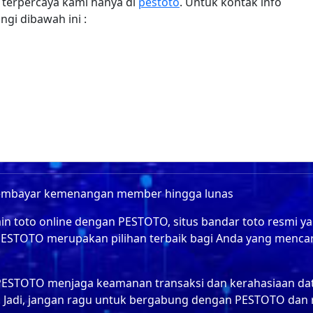
s terpercaya kami hanya di
pestoto
. Untuk kontak info
gi dibawah ini :
membayar kemenangan member hingga lunas
oto online dengan PESTOTO, situs bandar toto resmi yan
 PESTOTO merupakan pilihan terbaik bagi Anda yang menca
mi, PESTOTO menjaga keamanan transaksi dan kerahasiaan da
. Jadi, jangan ragu untuk bergabung dengan PESTOTO dan r