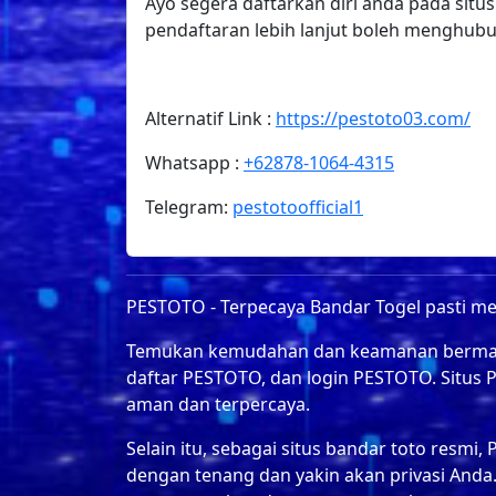
Ayo segera daftarkan diri anda pada situ
pendaftaran lebih lanjut boleh menghubun
Alternatif Link :
https://pestoto03.com/
Whatsapp :
+62878-1064-4315
Telegram:
pestotoofficial1
PESTOTO - Terpecaya Bandar Togel pasti 
Temukan kemudahan dan keamanan bermain t
daftar PESTOTO, dan login PESTOTO. Situs
aman dan terpercaya.
Selain itu, sebagai situs bandar toto res
dengan tenang dan yakin akan privasi Anda