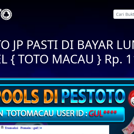
O JP PASTI DI BAYAR L
GEL { TOTO MACAU } Rp. 11