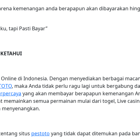
rena kemenangan anda berapapun akan dibayarakan hin
u, tapi Pasti Bayar”
 KETAHUI
ot Online di Indonesia. Dengan menyediakan berbagai maca
TOTO
, maka Anda tidak perlu ragu lagi untuk bergabung d
terpercaya
yang akan membayar berapapun kemenangan An
t memainkan semua permainan mulai dari togel, Live casi
an menyenangkan.
tentang situs
pestoto
yang tidak dapat ditemukan pada ba