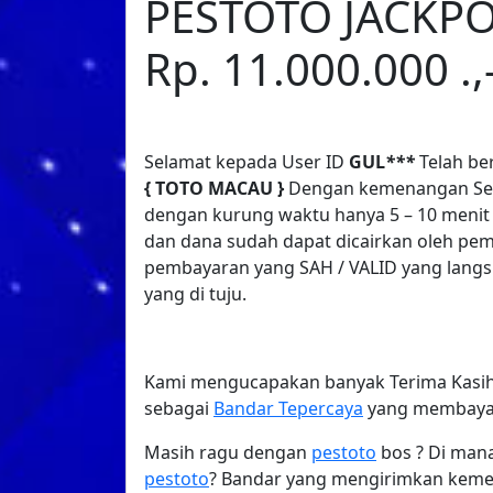
PESTOTO JACKPO
Rp. 11.000.000 .
Selamat kepada User ID
GUL
***
Telah b
{ TOTO MACAU }
Dengan kemenangan S
dengan kurung waktu hanya 5 – 10 menit
dan dana sudah dapat dicairkan oleh pe
pembayaran yang SAH / VALID yang langsu
yang di tuju.
Kami mengucapakan banyak Terima Kasi
sebagai
Bandar Tepercaya
yang membayar
Masih ragu dengan
pestoto
bos ? Di mana
pestoto
? Bandar yang mengirimkan kemen