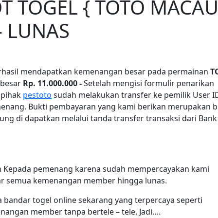
T TOGEL { TOTO MACAU
,- LUNAS
erhasil mendapatkan kemenangan besar pada permainan
T
ebesar
Rp. 11.000.000 -
Setelah mengisi formulir penarikan
 pihak
pestoto
sudah melakukan transfer ke pemilik User I
menang. Bukti pembayaran yang kami berikan merupakan b
ng di dapatkan melalui tanda transfer transaksi dari Bank
h Kepada pemenang karena sudah mempercayakan kami
 semua kemenangan member hingga lunas.
 bandar togel online sekarang yang terpercaya seperti
angan member tanpa bertele – tele. Jadi….