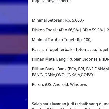
togel lainnya seperti :
Minimal Setoran : Rp. 5.000,-
Diskon Togel : 4D = 66,5% | 3D = 59,5% | 
Minimal Taruhan Togel : Rp. 100,-
Pasaran Togel Terbaik : Totomacau, Toge
Pilihan Mata Uang : Rupiah Indonesia (IDR
Pilihan Bank : Bank (BCA, BRI, BNI, DAN
PANIN,DANA,OVO,LINKAJA,GOPAY)
Peron: iOS, Android, Windows
Salah satu layanan judi terbaik yang diu