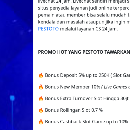
livechat 24 jam. Livechat sendiri menjadi 
situs penyedia layanan judi online terper
pemain atau member bisa selalu mudah 
kendala dan masalah ataupun jika ingin m
PESTOTO
melalui layanan CS 24 jam.
PROMO HOT YANG PESTOTO TAWARKAN
🔥 Bonus Deposit 5% up to 250K ( Slot Ga
🔥 Bonus New Member 10%
( Live Games 
🔥 Bonus Extra Turnover Slot Hingga 30jt
🔥 Bonus Rollingan Slot 0.7 %
🔥 Bonus Cashback Slot Game up to 10%