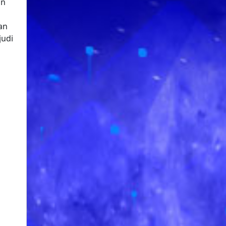
an
an
judi