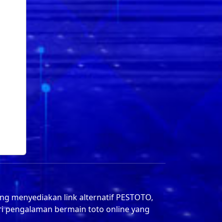
g menyediakan link alternatif PESTOTO,
ri pengalaman bermain toto online yang