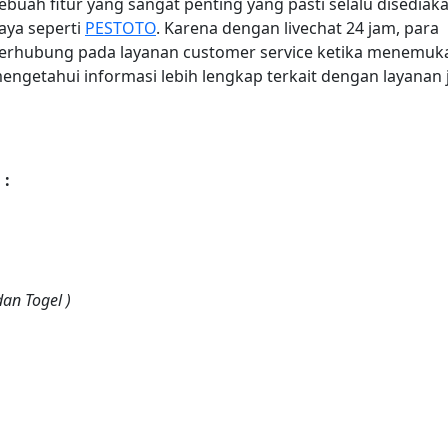
sebuah fitur yang sangat penting yang pasti selalu disediak
caya seperti
PESTOTO
. Karena dengan livechat 24 jam, para
terhubung pada layanan customer service ketika menemuk
engetahui informasi lebih lengkap terkait dengan layanan 
 :
dan Togel )