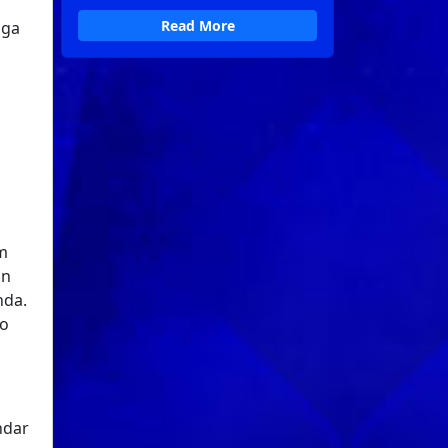
Read More
gga
m
an
da.
no
ndar