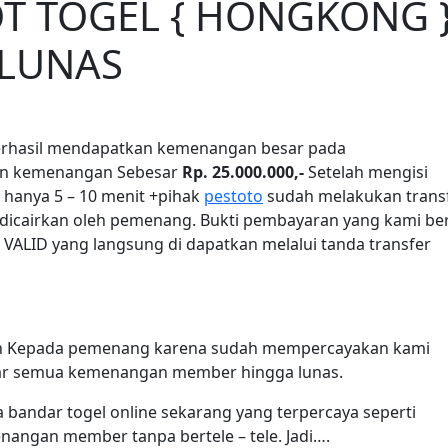
OT TOGEL { HONGKONG 
- LUNAS
erhasil mendapatkan kemenangan besar pada
n kemenangan Sebesar
Rp. 25.000.000,-
Setelah mengisi
 hanya 5 – 10 menit +pihak
pestoto
sudah melakukan trans
 dicairkan oleh pemenang. Bukti pembayaran yang kami be
VALID yang langsung di dapatkan melalui tanda transfer
h Kepada pemenang karena sudah mempercayakan kami
 semua kemenangan member hingga lunas.
 bandar togel online sekarang yang terpercaya seperti
angan member tanpa bertele – tele. Jadi….