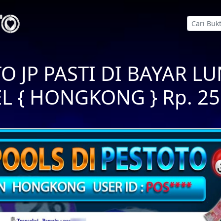
O JP PASTI DI BAYAR L
GEL { HONGKONG } Rp. 25.