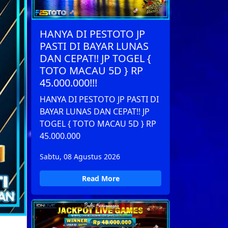
HANYA DI PESTOTO JP
PASTI DI BAYAR LUNAS
DAN CEPAT!! JP TOGEL {
TOTO MACAU 5D } RP
45.000.000!!!
HANYA DI PESTOTO JP PASTI DI
BAYAR LUNAS DAN CEPAT!! JP
TOGEL { TOTO MACAU 5D } RP
45.000.000
Sabtu, 08 Agustus 2026
Read More