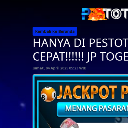
Kembali ke Beranda
HANYA DI PESTOT
CEPAT!!!!!! JP TO
Jumat, 04 April 2025 05:23 WIB