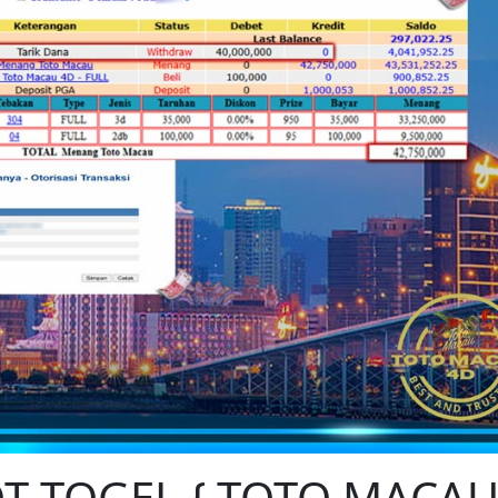
T TOGEL { TOTO MACA