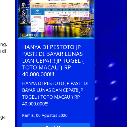
ang.
HANYA DI PESTOTO JP
 di
PASTI DI BAYAR LUNAS
DAN CEPAT!! JP TOGEL {
TOTO MACAU } RP
40.000.000!!!
HANYA DI PESTOTO JP PASTI DI
BAYAR LUNAS DAN CEPAT!! JP
TOGEL { TOTO MACAU } RP
40.000.000!!!
Kamis, 06 Agustus 2026
gga