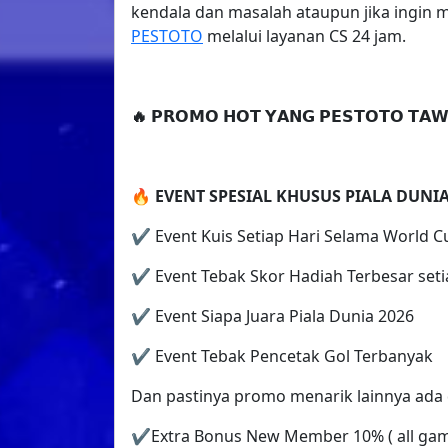
kendala dan masalah ataupun jika ingin m
PESTOTO
melalui layanan CS 24 jam.
🔥 𝗣𝗥𝗢𝗠𝗢 𝗛𝗢𝗧 𝗬𝗔𝗡𝗚 𝗣𝗘𝗦𝗧𝗢𝗧𝗢 𝗧𝗔
🔥
EVENT SPESIAL KHUSUS PIALA DUNIA
✔️ Event Kuis Setiap Hari Selama World C
✔️ Event Tebak Skor Hadiah Terbesar seti
✔️ Event Siapa Juara Piala Dunia 2026
✔️ Event Tebak Pencetak Gol Terbanyak
Dan pastinya promo menarik lainnya ada d
✔️Extra Bonus New Member 10% ( all gam