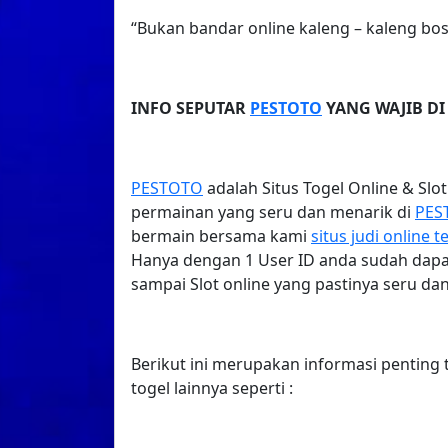
“Bukan bandar online kaleng – kaleng bosk
INFO SEPUTAR
PESTOTO
YANG WAJIB DI
PESTOTO
adalah Situs Togel Online & Sl
permainan yang seru dan menarik di
PES
bermain bersama kami
situs judi online 
Hanya dengan 1 User ID anda sudah dapa
sampai Slot online yang pastinya seru d
Berikut ini merupakan informasi penting 
togel lainnya seperti :