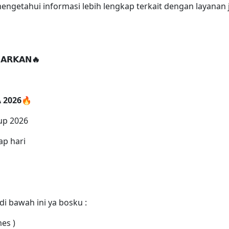
engetahui informasi lebih lengkap terkait dengan layanan 
𝗔𝗥𝗞𝗔𝗡🔥
 2026
🔥
up 2026
ap hari
i bawah ini ya bosku :
es )