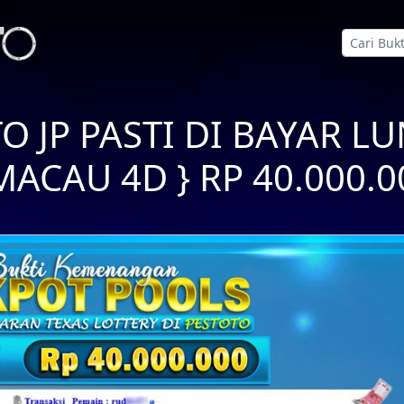
O JP PASTI DI BAYAR LU
MACAU 4D } RP 40.000.00