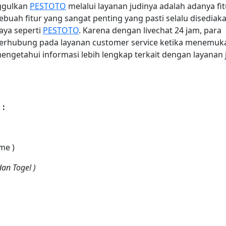
nggulkan
PESTOTO
melalui layanan judinya adalah adanya fit
sebuah fitur yang sangat penting yang pasti selalu disediak
caya seperti
PESTOTO
. Karena dengan livechat 24 jam, para
terhubung pada layanan customer service ketika menemuk
engetahui informasi lebih lengkap terkait dengan layanan 
 :
me )
dan Togel )