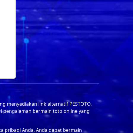
g menyediakan link alternatif PESTOTO,
ri pengalaman bermain toto online yang
ta pribadi Anda. Anda dapat bermain