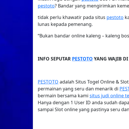
pestoto
? Bandar yang mengirimkan kemen
tidak perlu khawatir pada situs
pestoto
ka
lunas kepada pemenang.
“Bukan bandar online kaleng – kaleng bosk
INFO SEPUTAR
PESTOTO
YANG WAJIB DI
PESTOTO
adalah Situs Togel Online & Sl
permainan yang seru dan menarik di
PES
bermain bersama kami
situs judi online 
Hanya dengan 1 User ID anda sudah dapa
sampai Slot online yang pastinya seru d