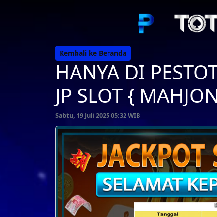
Kembali ke Beranda
HANYA DI PESTOTO
JP SLOT { MAHJONG
Sabtu, 19 Juli 2025 05:32 WIB