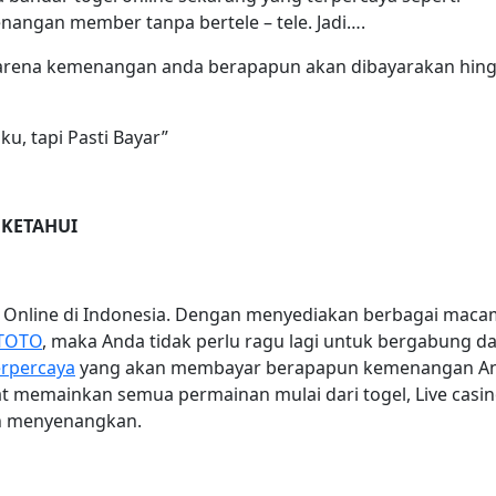
angan member tanpa bertele – tele. Jadi….
rena kemenangan anda berapapun akan dibayarakan hin
u, tapi Pasti Bayar”
 KETAHUI
ot Online di Indonesia. Dengan menyediakan berbagai maca
TOTO
, maka Anda tidak perlu ragu lagi untuk bergabung d
terpercaya
yang akan membayar berapapun kemenangan An
t memainkan semua permainan mulai dari togel, Live casi
an menyenangkan.