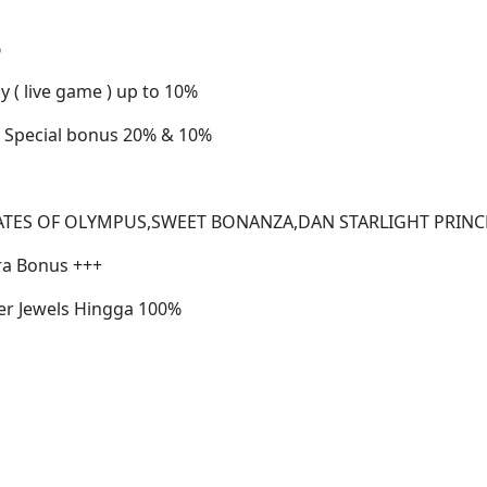
%
( live game ) up to 10%
 Special bonus 20% & 10%
GATES OF OLYMPUS,SWEET BONANZA,DAN STARLIGHT PRINCE
ra Bonus +++
ker Jewels Hingga 100%