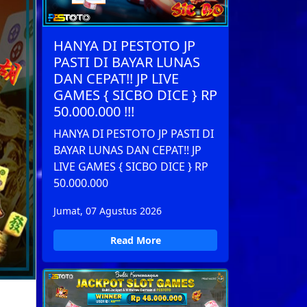
HANYA DI PESTOTO JP
PASTI DI BAYAR LUNAS
DAN CEPAT!! JP LIVE
GAMES { SICBO DICE } RP
50.000.000 !!!
HANYA DI PESTOTO JP PASTI DI
BAYAR LUNAS DAN CEPAT!! JP
LIVE GAMES { SICBO DICE } RP
50.000.000
Jumat, 07 Agustus 2026
Read More