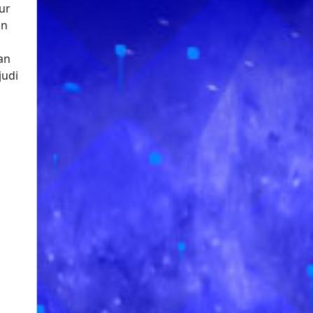
ur
an
an
judi