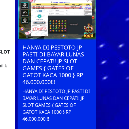
HANYA DI PESTOTO JP
SLOT
PASTI DI BAYAR LUNAS
DAN CEPAT!! JP SLOT
ilik
GAMES { GATES OF
GATOT KACA 1000 } RP
46.000.000!!!
HANYA DI PESTOTO JP PASTI DI
BAYAR LUNAS DAN CEPAT!! JP
SLOT GAMES { GATES OF
GATOT KACA 1000 } RP
46.000.000!!!