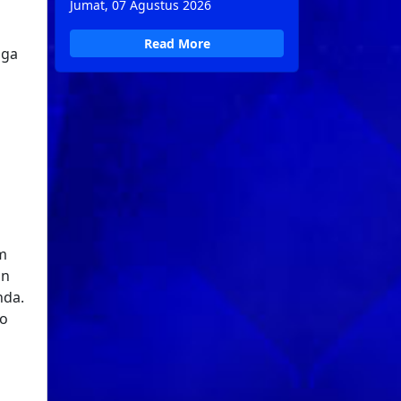
Jumat, 07 Agustus 2026
Read More
gga
m
an
da.
no