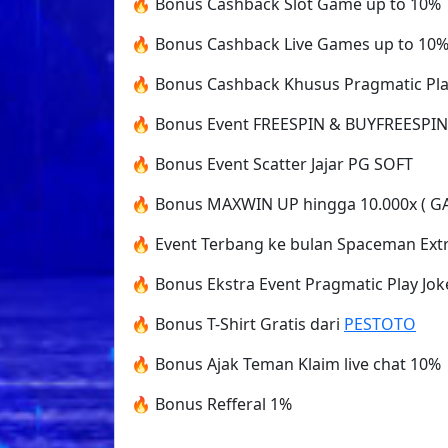
🔥 Bonus Cashback Slot Game up to 10%
🔥 Bonus Cashback Live Games up to 10
🔥 Bonus Cashback Khusus Pragmatic Play 
🔥 Bonus Event FREESPIN & BUYFREESPIN
🔥 Bonus Event Scatter Jajar PG SOFT
🔥 Bonus MAXWIN UP hingga 10.000x ( 
🔥 Event Terbang ke bulan Spaceman Ext
🔥 Bonus Ekstra Event Pragmatic Play Jo
🔥 Bonus T-Shirt Gratis dari
PESTOTO
🔥 Bonus Ajak Teman Klaim live chat 10%
🔥 Bonus Refferal 1%