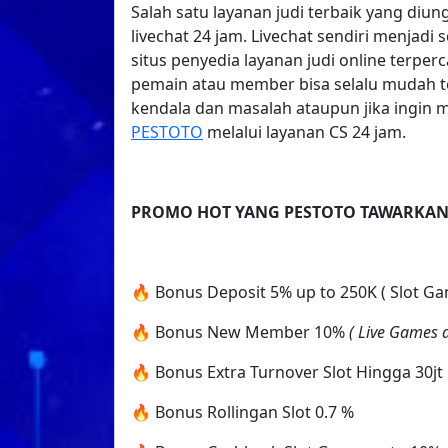
Salah satu layanan judi terbaik yang diu
livechat 24 jam. Livechat sendiri menjadi 
situs penyedia layanan judi online terper
pemain atau member bisa selalu mudah 
kendala dan masalah ataupun jika ingin m
PESTOTO
melalui layanan CS 24 jam.
PROMO HOT YANG PESTOTO TAWARKAN
🔥 Bonus Deposit 5% up to 250K ( Slot Ga
🔥 Bonus New Member 10%
( Live Games 
🔥 Bonus Extra Turnover Slot Hingga 30jt
🔥 Bonus Rollingan Slot 0.7 %