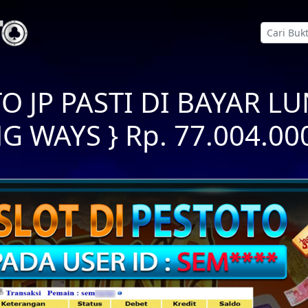
 JP PASTI DI BAYAR LU
 WAYS } Rp. 77.004.000 