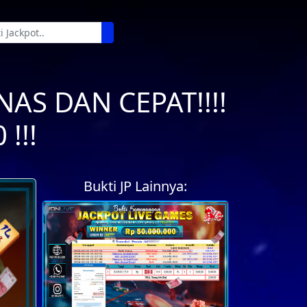
NAS DAN CEPAT!!!!
!!!
Bukti JP Lainnya: