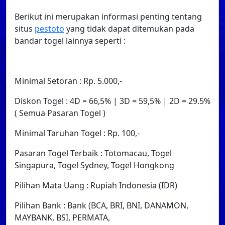
Berikut ini merupakan informasi penting tentang
situs
pestoto
yang tidak dapat ditemukan pada
bandar togel lainnya seperti :
Minimal Setoran : Rp. 5.000,-
Diskon Togel : 4D = 66,5% | 3D = 59,5% | 2D = 29.5%
( Semua Pasaran Togel )
Minimal Taruhan Togel : Rp. 100,-
Pasaran Togel Terbaik : Totomacau, Togel
Singapura, Togel Sydney, Togel Hongkong
Pilihan Mata Uang : Rupiah Indonesia (IDR)
Pilihan Bank : Bank (BCA, BRI, BNI, DANAMON,
MAYBANK, BSI, PERMATA,