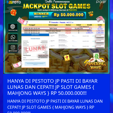
HANYA DI PESTOTO JP PASTI DI BAYAR
LUNAS DAN CEPAT!! JP SLOT GAMES {
MAHJONG WAYS } RP 50.000.000!!!
HANYA DI PESTOTO JP PASTI DI BAYAR LUNAS DAN
CEPAT!! JP SLOT GAMES { MAHJONG WAYS } RP