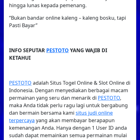
hingga lunas kepada pemenang.
“Bukan bandar online kaleng – kaleng bosku, tapi
Pasti Bayar”
INFO SEPUTAR
PESTOTO
YANG WAJIB DI
KETAHUI
PESTOTO
adalah Situs Togel Online & Slot Online di
Indonesia. Dengan menyediakan berbagai macam
permainan yang seru dan menarik di
PESTOTO
,
maka Anda tidak perlu ragu lagi untuk bergabung
dan bermain bersama kami
situs judi online
terpercaya
yang akan membayar berapapun
kemenangan Anda. Hanya dengan 1 User ID anda
sudah dapat memainkan semua permainan mulai