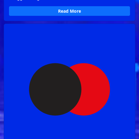
Read More