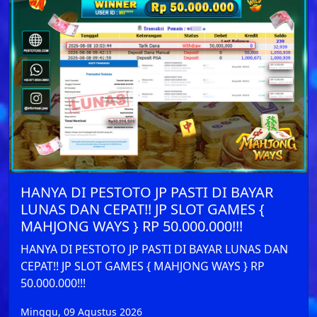
HANYA DI PESTOTO JP PASTI DI BAYAR
LUNAS DAN CEPAT!! JP SLOT GAMES {
MAHJONG WAYS } RP 50.000.000!!!
HANYA DI PESTOTO JP PASTI DI BAYAR LUNAS DAN
CEPAT!! JP SLOT GAMES { MAHJONG WAYS } RP
50.000.000!!!
Minggu, 09 Agustus 2026