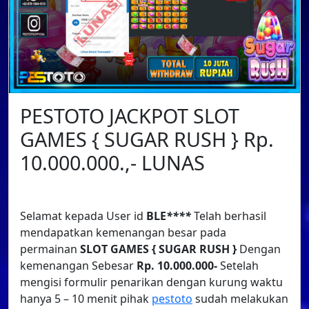
PESTOTO JACKPOT SLOT
GAMES { SUGAR RUSH } Rp.
10.000.000.,- LUNAS
Selamat kepada User id
BLE
****
Telah berhasil
mendapatkan kemenangan besar pada
permainan
SLOT GAMES { SUGAR RUSH }
Dengan
kemenangan Sebesar
Rp. 10.000.000-
Setelah
mengisi formulir penarikan dengan kurung waktu
hanya 5 – 10 menit pihak
pestoto
sudah melakukan