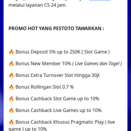
melalui layanan CS 24 jam.
PROMO HOT YANG PESTOTO TAWARKAN :
🔥 Bonus Deposit 5% up to 250K ( Slot Game )
🔥 Bonus New Member 10%
( Live Games dan Togel )
🔥 Bonus Extra Turnover Slot Hingga 30jt
🔥 Bonus Rollingan Slot 0.7 %
🔥 Bonus Cashback Slot Game up to 10%
🔥 Bonus Cashback Live Games up to 10%
🔥 Bonus Cashback Khusus Pragmatic Play ( live
game ) up to 10%