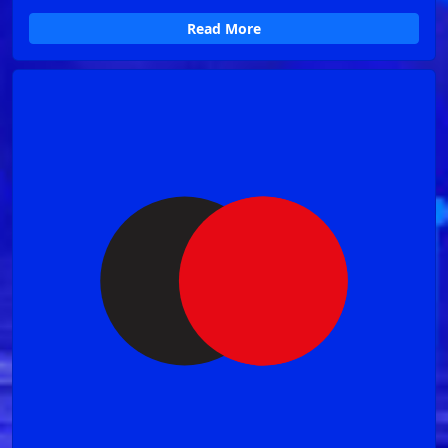
Read More