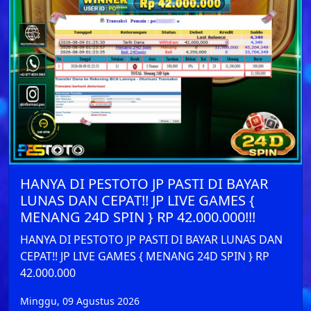
HANYA DI PESTOTO JP PASTI DI BAYAR
LUNAS DAN CEPAT!! JP LIVE GAMES {
MENANG 24D SPIN } RP 42.000.000!!!
HANYA DI PESTOTO JP PASTI DI BAYAR LUNAS DAN
CEPAT!! JP LIVE GAMES { MENANG 24D SPIN } RP
42.000.000
Minggu, 09 Agustus 2026