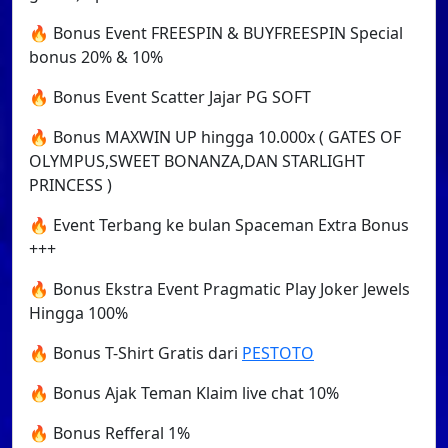
🔥 Bonus Event FREESPIN & BUYFREESPIN Special
bonus 20% & 10%
🔥 Bonus Event Scatter Jajar PG SOFT
🔥 Bonus MAXWIN UP hingga 10.000x ( GATES OF
OLYMPUS,SWEET BONANZA,DAN STARLIGHT
PRINCESS )
🔥 Event Terbang ke bulan Spaceman Extra Bonus
+++
🔥 Bonus Ekstra Event Pragmatic Play Joker Jewels
Hingga 100%
🔥 Bonus T-Shirt Gratis dari
PESTOTO
🔥 Bonus Ajak Teman Klaim live chat 10%
🔥 Bonus Refferal 1%