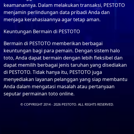
keamanannya. Dalam melakukan transaksi, PESTOTO
menjamin perlindungan data pribadi Anda dan
menjaga kerahasiaannya agar tetap aman.
Keuntungan Bermain di PESTOTO
Bermain di PESTOTO memberikan berbagai
keuntungan bagi para pemain. Dengan sistem halo
toto, Anda dapat bermain dengan lebih fleksibel dan
dapat memilih berbagai jenis taruhan yang disediakan
di PESTOTO. Tidak hanya itu, PESTOTO juga
menyediakan layanan pelanggan yang siap membantu
Anda dalam mengatasi masalah atau pertanyaan
seputar permainan toto online.
© COPYRIGHT 2014 - 2026 PESTOTO. ALL RIGHTS RESERVED.