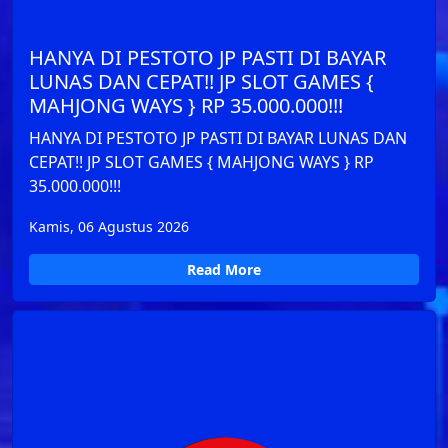
HANYA DI PESTOTO JP PASTI DI BAYAR
LUNAS DAN CEPAT!! JP SLOT GAMES {
MAHJONG WAYS } RP 35.000.000!!!
HANYA DI PESTOTO JP PASTI DI BAYAR LUNAS DAN
CEPAT!! JP SLOT GAMES { MAHJONG WAYS } RP
35.000.000!!!
Kamis, 06 Agustus 2026
Read More