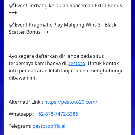
✔️Event Terbang ke bulan Spaceman Extra Bonus
+++
✔️Event Pragmatic Play Mahjong Wins 3 - Black
Scatter Bonus+++
Ayo segera daftarkan diri anda pada situs
terpercaya kami hanya di
pestoto
. Untuk kontak
info pendaftaran lebih lanjut boleh menghubungi
dibawah ini :
Alternatif Link :
https://pestoto20.com/
Whatsapp :
+62-878-7472-3386
Telegram:
pestotoofficiall