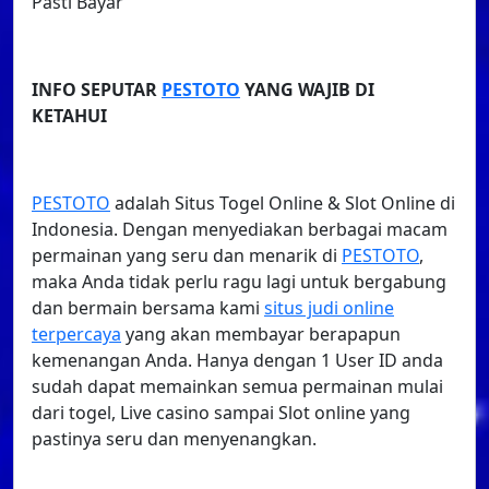
Pasti Bayar”
INFO SEPUTAR
PESTOTO
YANG WAJIB DI
KETAHUI
PESTOTO
adalah Situs Togel Online & Slot Online di
Indonesia. Dengan menyediakan berbagai macam
permainan yang seru dan menarik di
PESTOTO
,
maka Anda tidak perlu ragu lagi untuk bergabung
dan bermain bersama kami
situs judi online
terpercaya
yang akan membayar berapapun
kemenangan Anda. Hanya dengan 1 User ID anda
sudah dapat memainkan semua permainan mulai
dari togel, Live casino sampai Slot online yang
pastinya seru dan menyenangkan.