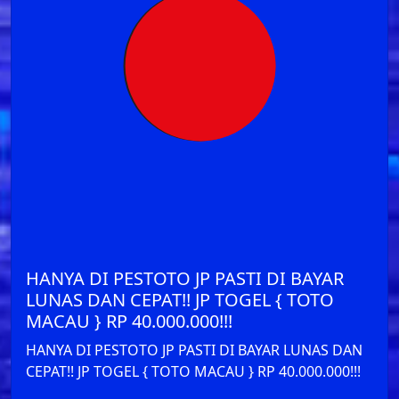
HANYA DI PESTOTO JP PASTI DI BAYAR
LUNAS DAN CEPAT!! JP TOGEL { TOTO
MACAU } RP 40.000.000!!!
HANYA DI PESTOTO JP PASTI DI BAYAR LUNAS DAN
CEPAT!! JP TOGEL { TOTO MACAU } RP 40.000.000!!!