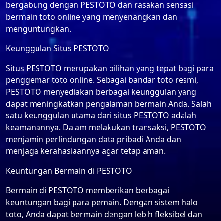
bergabung dengan PESTOTO dan rasakan sensasi
bermain toto online yang menyenangkan dan
menguntungkan.
Keunggulan Situs PESTOTO
Situs PESTOTO merupakan pilihan yang tepat bagi para
penggemar toto online. Sebagai bandar toto resmi,
PESTOTO menyediakan berbagai keunggulan yang
dapat meningkatkan pengalaman bermain Anda. Salah
satu keunggulan utama dari situs PESTOTO adalah
keamanannya. Dalam melakukan transaksi, PESTOTO
menjamin perlindungan data pribadi Anda dan
menjaga kerahasiaannya agar tetap aman.
Keuntungan Bermain di PESTOTO
Bermain di PESTOTO memberikan berbagai
keuntungan bagi para pemain. Dengan sistem halo
toto, Anda dapat bermain dengan lebih fleksibel dan