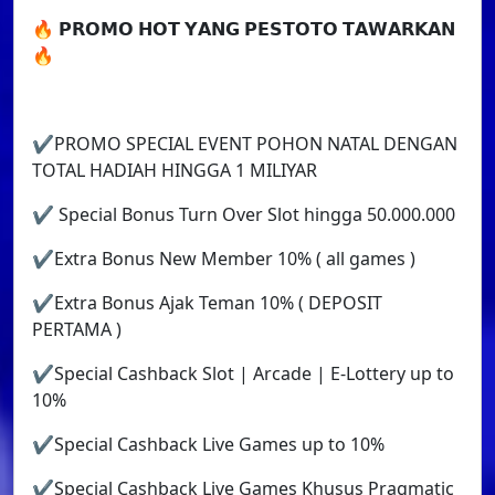
🔥 𝗣𝗥𝗢𝗠𝗢 𝗛𝗢𝗧 𝗬𝗔𝗡𝗚 𝗣𝗘𝗦𝗧𝗢𝗧𝗢 𝗧𝗔𝗪𝗔𝗥𝗞𝗔𝗡
🔥
✔️PROMO SPECIAL EVENT POHON NATAL DENGAN
TOTAL HADIAH HINGGA 1 MILIYAR
✔️ Special Bonus Turn Over Slot hingga 50.000.000
✔️Extra Bonus New Member 10% ( all games )
✔️Extra Bonus Ajak Teman 10% ( DEPOSIT
PERTAMA )
✔️Special Cashback Slot | Arcade | E-Lottery up to
10%
✔️Special Cashback Live Games up to 10%
✔️Special Cashback Live Games Khusus Pragmatic