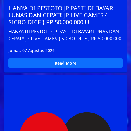
HANYA DI PESTOTO JP PASTI DI BAYAR
LUNAS DAN CEPAT!! JP LIVE GAMES {
SICBO DICE } RP 50.000.000 !!!
HANYA DI PESTOTO JP PASTI DI BAYAR LUNAS DAN
CEPAT!! JP LIVE GAMES { SICBO DICE } RP 50.000.000
Jumat, 07 Agustus 2026
Read More