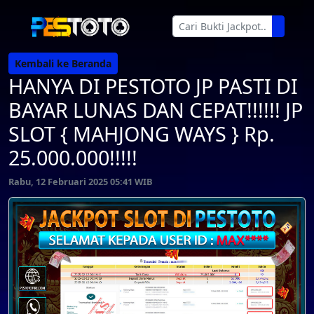
Kembali ke Beranda
HANYA DI PESTOTO JP PASTI DI
BAYAR LUNAS DAN CEPAT!!!!!! JP
SLOT { MAHJONG WAYS } Rp.
25.000.000!!!!!
Rabu, 12 Februari 2025 05:41 WIB