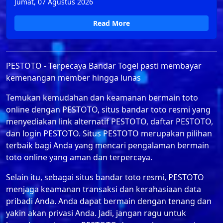
Jumat, 07 Agustus 2026
Read More
PESTOTO - Terpecaya Bandar Togel pasti membayar
kemenangan member hingga lunas
Temukan kemudahan dan keamanan bermain toto
online dengan PESTOTO, situs bandar toto resmi yang
menyediakan link alternatif PESTOTO, daftar PESTOTO,
dan login PESTOTO. Situs PESTOTO merupakan pilihan
terbaik bagi Anda yang mencari pengalaman bermain
toto online yang aman dan terpercaya.
Selain itu, sebagai situs bandar toto resmi, PESTOTO
menjaga keamanan transaksi dan kerahasiaan data
pribadi Anda. Anda dapat bermain dengan tenang dan
yakin akan privasi Anda. Jadi, jangan ragu untuk