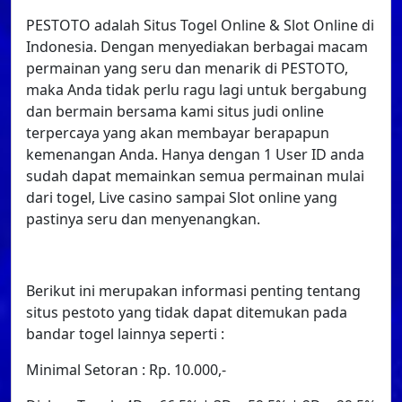
PESTOTO adalah Situs Togel Online & Slot Online di
Indonesia. Dengan menyediakan berbagai macam
permainan yang seru dan menarik di PESTOTO,
maka Anda tidak perlu ragu lagi untuk bergabung
dan bermain bersama kami situs judi online
terpercaya yang akan membayar berapapun
kemenangan Anda. Hanya dengan 1 User ID anda
sudah dapat memainkan semua permainan mulai
dari togel, Live casino sampai Slot online yang
pastinya seru dan menyenangkan.
Berikut ini merupakan informasi penting tentang
situs pestoto yang tidak dapat ditemukan pada
bandar togel lainnya seperti :
Minimal Setoran : Rp. 10.000,-