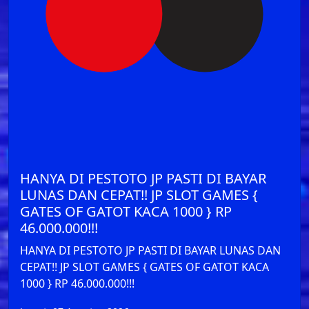
HANYA DI PESTOTO JP PASTI DI BAYAR
LUNAS DAN CEPAT!! JP SLOT GAMES {
GATES OF GATOT KACA 1000 } RP
46.000.000!!!
HANYA DI PESTOTO JP PASTI DI BAYAR LUNAS DAN
CEPAT!! JP SLOT GAMES { GATES OF GATOT KACA
1000 } RP 46.000.000!!!