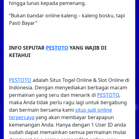
hingga lunas kepada pemenang.
“Bukan bandar online kaleng – kaleng bosku, tapi
Pasti Bayar”
INFO SEPUTAR
PESTOTO
YANG WAJIB DI
KETAHUI
PESTOTO
adalah Situs Togel Online & Slot Online di
Indonesia. Dengan menyediakan berbagai macam
permainan yang seru dan menarik di
PESTOTO
,
maka Anda tidak perlu ragu lagi untuk bergabung
dan bermain bersama kami
situs judi online
terpercaya
yang akan membayar berapapun
kemenangan Anda. Hanya dengan 1 User ID anda
sudah dapat memainkan semua permainan mulai