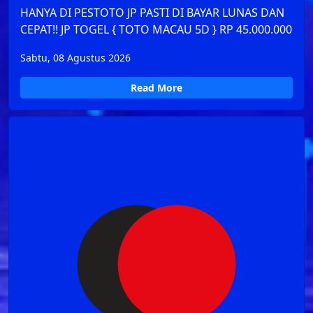
HANYA DI PESTOTO JP PASTI DI BAYAR LUNAS DAN
CEPAT!! JP TOGEL { TOTO MACAU 5D } RP 45.000.000
Sabtu, 08 Agustus 2026
Read More