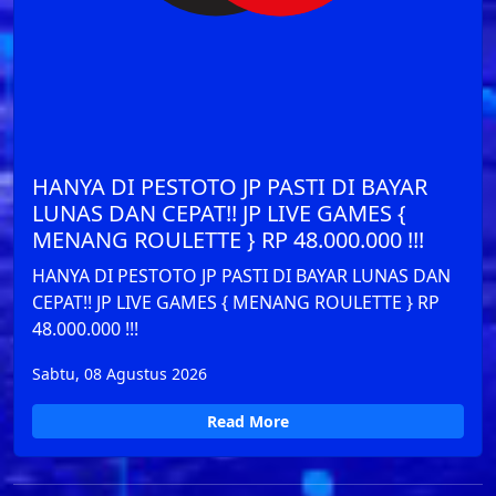
HANYA DI PESTOTO JP PASTI DI BAYAR
LUNAS DAN CEPAT!! JP LIVE GAMES {
MENANG ROULETTE } RP 48.000.000 !!!
HANYA DI PESTOTO JP PASTI DI BAYAR LUNAS DAN
CEPAT!! JP LIVE GAMES { MENANG ROULETTE } RP
48.000.000 !!!
Sabtu, 08 Agustus 2026
Read More