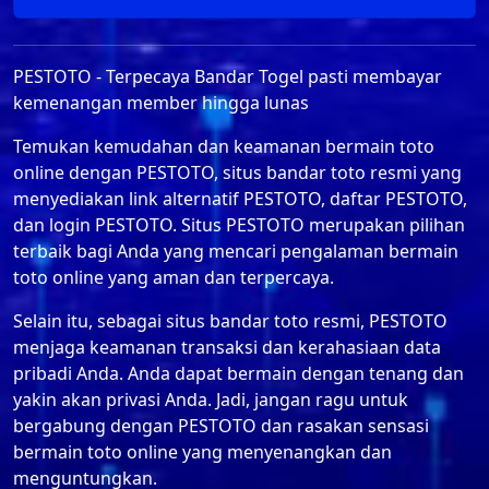
PESTOTO - Terpecaya Bandar Togel pasti membayar
kemenangan member hingga lunas
Temukan kemudahan dan keamanan bermain toto
online dengan PESTOTO, situs bandar toto resmi yang
menyediakan link alternatif PESTOTO, daftar PESTOTO,
dan login PESTOTO. Situs PESTOTO merupakan pilihan
terbaik bagi Anda yang mencari pengalaman bermain
toto online yang aman dan terpercaya.
Selain itu, sebagai situs bandar toto resmi, PESTOTO
menjaga keamanan transaksi dan kerahasiaan data
pribadi Anda. Anda dapat bermain dengan tenang dan
yakin akan privasi Anda. Jadi, jangan ragu untuk
bergabung dengan PESTOTO dan rasakan sensasi
bermain toto online yang menyenangkan dan
menguntungkan.