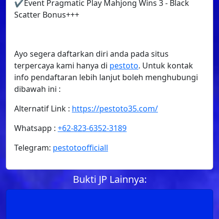
✔️Event Pragmatic Play Mahjong Wins 3 - Black
Scatter Bonus+++
Ayo segera daftarkan diri anda pada situs
terpercaya kami hanya di
pestoto
. Untuk kontak
info pendaftaran lebih lanjut boleh menghubungi
dibawah ini :
Alternatif Link :
https://pestoto35.com/
Whatsapp :
+62-823-6352-3189
Telegram:
pestotoofficiall
Bukti JP Lainnya: