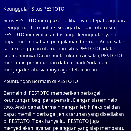
Keunggulan Situs PESTOTO
Situs PESTOTO merupakan pilihan yang tepat bagi para
penggemar toto online. Sebagai bandar toto resmi,
PESTOTO menyediakan berbagai keunggulan yang
dapat meningkatkan pengalaman bermain Anda. Salah
satu keunggulan utama dari situs PESTOTO adalah
keamanannya. Dalam melakukan transaksi, PESTOTO
menjamin perlindungan data pribadi Anda dan
menjaga kerahasiaannya agar tetap aman.
Keuntungan Bermain di PESTOTO
Bermain di PESTOTO memberikan berbagai
keuntungan bagi para pemain. Dengan sistem halo
toto, Anda dapat bermain dengan lebih fleksibel dan
dapat memilih berbagai jenis taruhan yang disediakan
di PESTOTO. Tidak hanya itu, PESTOTO juga
menyediakan layanan pelanggan yang siap membantu