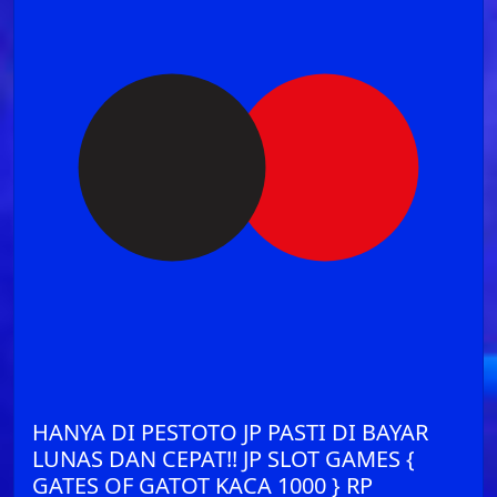
HANYA DI PESTOTO JP PASTI DI BAYAR
LUNAS DAN CEPAT!! JP SLOT GAMES {
GATES OF GATOT KACA 1000 } RP