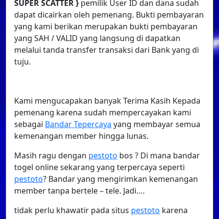
SUPER SCATTER }
pemilik User ID dan dana sudah
dapat dicairkan oleh pemenang. Bukti pembayaran
yang kami berikan merupakan bukti pembayaran
yang SAH / VALID yang langsung di dapatkan
melalui tanda transfer transaksi dari Bank yang di
tuju.
Kami mengucapakan banyak Terima Kasih Kepada
pemenang karena sudah mempercayakan kami
sebagai
Bandar Tepercaya
yang membayar semua
kemenangan member hingga lunas.
Masih ragu dengan
pestoto
bos ? Di mana bandar
togel online sekarang yang terpercaya seperti
pestoto
? Bandar yang mengirimkan kemenangan
member tanpa bertele – tele. Jadi….
tidak perlu khawatir pada situs
pestoto
karena