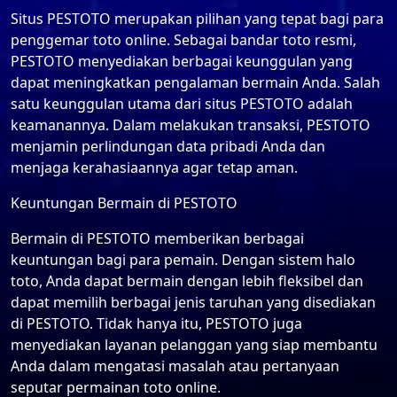
Situs PESTOTO merupakan pilihan yang tepat bagi para
penggemar toto online. Sebagai bandar toto resmi,
PESTOTO menyediakan berbagai keunggulan yang
dapat meningkatkan pengalaman bermain Anda. Salah
satu keunggulan utama dari situs PESTOTO adalah
keamanannya. Dalam melakukan transaksi, PESTOTO
menjamin perlindungan data pribadi Anda dan
menjaga kerahasiaannya agar tetap aman.
Keuntungan Bermain di PESTOTO
Bermain di PESTOTO memberikan berbagai
keuntungan bagi para pemain. Dengan sistem halo
toto, Anda dapat bermain dengan lebih fleksibel dan
dapat memilih berbagai jenis taruhan yang disediakan
di PESTOTO. Tidak hanya itu, PESTOTO juga
menyediakan layanan pelanggan yang siap membantu
Anda dalam mengatasi masalah atau pertanyaan
seputar permainan toto online.