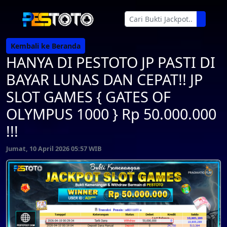
Kembali ke Beranda
HANYA DI PESTOTO JP PASTI DI
BAYAR LUNAS DAN CEPAT!! JP
SLOT GAMES { GATES OF
OLYMPUS 1000 } Rp 50.000.000
!!!
Jumat, 10 April 2026 05:57 WIB