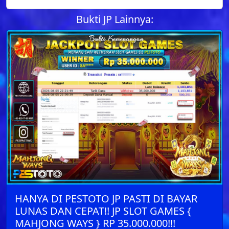
Bukti JP Lainnya:
HANYA DI PESTOTO JP PASTI DI BAYAR
LUNAS DAN CEPAT!! JP SLOT GAMES {
MAHJONG WAYS } RP 35.000.000!!!