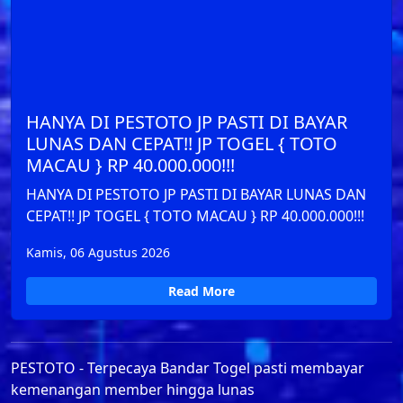
HANYA DI PESTOTO JP PASTI DI BAYAR
LUNAS DAN CEPAT!! JP TOGEL { TOTO
MACAU } RP 40.000.000!!!
HANYA DI PESTOTO JP PASTI DI BAYAR LUNAS DAN
CEPAT!! JP TOGEL { TOTO MACAU } RP 40.000.000!!!
Kamis, 06 Agustus 2026
Read More
PESTOTO - Terpecaya Bandar Togel pasti membayar
kemenangan member hingga lunas