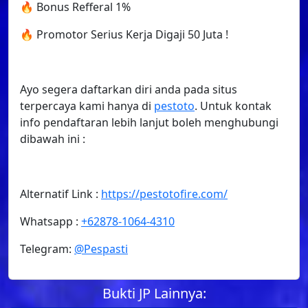
🔥 Bonus Refferal 1%
🔥 Promotor Serius Kerja Digaji 50 Juta !
Ayo segera daftarkan diri anda pada situs
terpercaya kami hanya di
pestoto
. Untuk kontak
info pendaftaran lebih lanjut boleh menghubungi
dibawah ini :
Alternatif Link :
https://pestotofire.com/
Whatsapp :
+62878-1064-4310
Telegram:
@Pespasti
Bukti JP Lainnya: