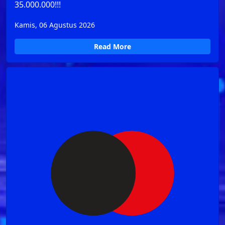
35.000.000!!!
Kamis, 06 Agustus 2026
Read More