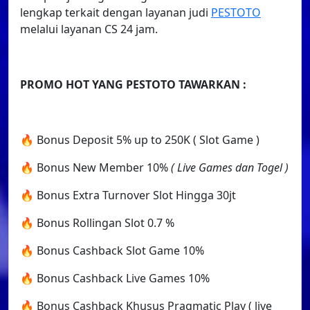
lengkap terkait dengan layanan judi
PESTOTO
melalui layanan CS 24 jam.
PROMO HOT YANG PESTOTO TAWARKAN :
🔥 Bonus Deposit 5% up to 250K ( Slot Game )
🔥 Bonus New Member 10%
( Live Games dan Togel )
🔥 Bonus Extra Turnover Slot Hingga 30jt
🔥 Bonus Rollingan Slot 0.7 %
🔥 Bonus Cashback Slot Game 10%
🔥 Bonus Cashback Live Games 10%
🔥 Bonus Cashback Khusus Pragmatic Play ( live