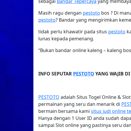
sebagai
Bandar Tepercaya
yang membayar
Masih ragu dengan
pestoto
bos ? Di mana
pestoto
? Bandar yang mengirimkan kemen
tidak perlu khawatir pada situs
pestoto
ka
lunas kepada pemenang.
“Bukan bandar online kaleng – kaleng bosk
INFO SEPUTAR
PESTOTO
YANG WAJIB DI
PESTOTO
adalah Situs Togel Online & Sl
permainan yang seru dan menarik di
PES
bermain bersama kami
situs judi online 
Hanya dengan 1 User ID anda sudah dapa
sampai Slot online yang pastinya seru d