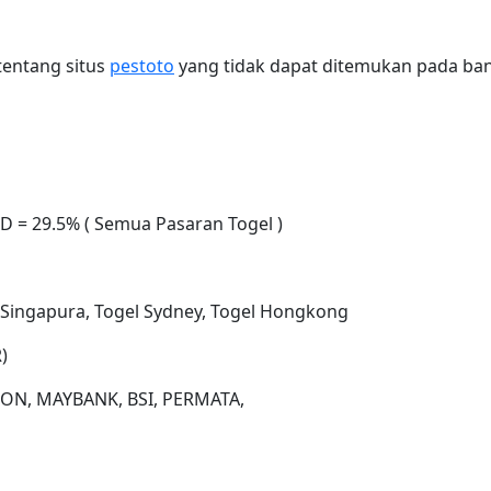
tentang situs
pestoto
yang tidak dapat ditemukan pada ba
2D = 29.5% ( Semua Pasaran Togel )
l Singapura, Togel Sydney, Togel Hongkong
)
AMON, MAYBANK, BSI, PERMATA,