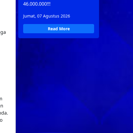
46.000.000!!!
Jumat, 07 Agustus 2026
Read More
gga
m
an
da.
no