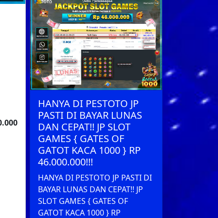
HANYA DI PESTOTO JP
PASTI DI BAYAR LUNAS
0.000
DAN CEPAT!! JP SLOT
GAMES { GATES OF
GATOT KACA 1000 } RP
46.000.000!!!
HANYA DI PESTOTO JP PASTI DI
BAYAR LUNAS DAN CEPAT!! JP
SLOT GAMES { GATES OF
GATOT KACA 1000 } RP