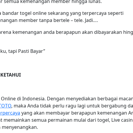
 semua kemenangan member hingga lunas.
 bandar togel online sekarang yang terpercaya seperti
angan member tanpa bertele – tele. Jadi….
rena kemenangan anda berapapun akan dibayarakan hin
u, tapi Pasti Bayar”
 KETAHUI
ot Online di Indonesia. Dengan menyediakan berbagai maca
TOTO
, maka Anda tidak perlu ragu lagi untuk bergabung d
terpercaya
yang akan membayar berapapun kemenangan An
t memainkan semua permainan mulai dari togel, Live casi
an menyenangkan.