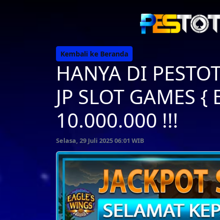
Kembali ke Beranda
HANYA DI PESTOTO
JP SLOT GAMES {
10.000.000 !!!
Selasa, 29 Juli 2025 06:01 WIB