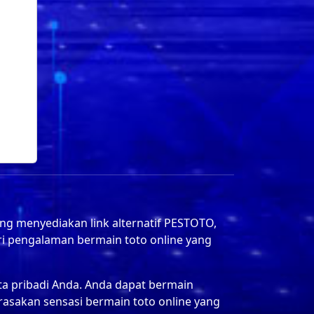
g menyediakan link alternatif PESTOTO,
ri pengalaman bermain toto online yang
ta pribadi Anda. Anda dapat bermain
asakan sensasi bermain toto online yang