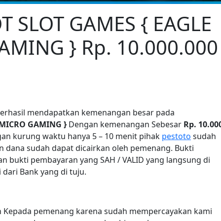
T SLOT GAMES { EAGLE
MING } Rp. 10.000.000
berhasil mendapatkan kemenangan besar pada
 MICRO GAMING }
Dengan kemenangan Sebesar
Rp. 10.00
gan kurung waktu hanya 5 – 10 menit pihak
pestoto
sudah
an dana sudah dapat dicairkan oleh pemenang. Bukti
n bukti pembayaran yang SAH / VALID yang langsung di
 dari Bank yang di tuju.
h Kepada pemenang karena sudah mempercayakan kami