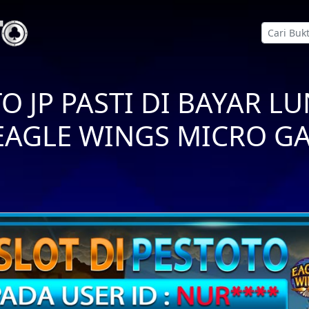
 JP PASTI DI BAYAR LU
 EAGLE WINGS MICRO GA