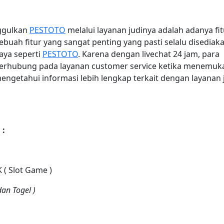
nggulkan
PESTOTO
melalui layanan judinya adalah adanya fit
sebuah fitur yang sangat penting yang pasti selalu disediak
caya seperti
PESTOTO
. Karena dengan livechat 24 jam, para
terhubung pada layanan customer service ketika menemuk
engetahui informasi lebih lengkap terkait dengan layanan 
 :
 ( Slot Game )
dan Togel )