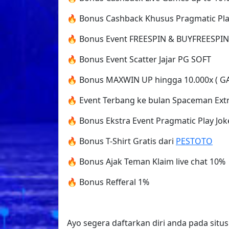
🔥 Bonus Cashback Khusus Pragmatic Play 
🔥 Bonus Event FREESPIN & BUYFREESPIN
🔥 Bonus Event Scatter Jajar PG SOFT
🔥 Bonus MAXWIN UP hingga 10.000x ( 
🔥 Event Terbang ke bulan Spaceman Ext
🔥 Bonus Ekstra Event Pragmatic Play Jo
🔥 Bonus T-Shirt Gratis dari
PESTOTO
🔥 Bonus Ajak Teman Klaim live chat 10%
🔥 Bonus Refferal 1%
Ayo segera daftarkan diri anda pada situ