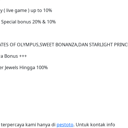
( live game ) up to 10%
 Special bonus 20% & 10%
GATES OF OLYMPUS,SWEET BONANZA,DAN STARLIGHT PRINCE
ra Bonus +++
ker Jewels Hingga 100%
s terpercaya kami hanya di
pestoto
. Untuk kontak info