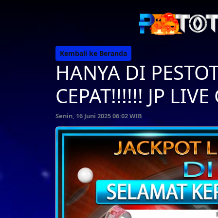
Kembali ke Beranda
HANYA DI PESTOT
CEPAT!!!!!! JP LIV
Senin, 16 Juni 2025 06:02 WIB