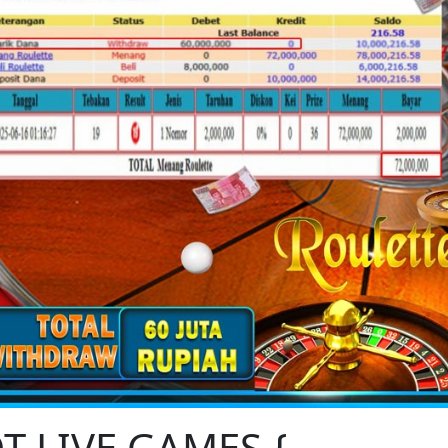
T LIVE GAMES {