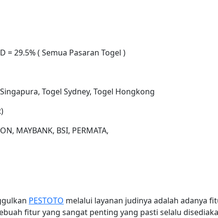
2D = 29.5% ( Semua Pasaran Togel )
l Singapura, Togel Sydney, Togel Hongkong
)
AMON, MAYBANK, BSI, PERMATA,
nggulkan
PESTOTO
melalui layanan judinya adalah adanya fit
sebuah fitur yang sangat penting yang pasti selalu disediak