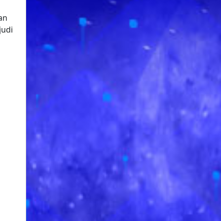
an
judi