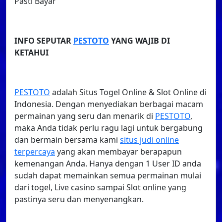
Pasti Bayar”
INFO SEPUTAR
PESTOTO
YANG WAJIB DI
KETAHUI
PESTOTO
adalah Situs Togel Online & Slot Online di
Indonesia. Dengan menyediakan berbagai macam
permainan yang seru dan menarik di
PESTOTO
,
maka Anda tidak perlu ragu lagi untuk bergabung
dan bermain bersama kami
situs judi online
terpercaya
yang akan membayar berapapun
kemenangan Anda. Hanya dengan 1 User ID anda
sudah dapat memainkan semua permainan mulai
dari togel, Live casino sampai Slot online yang
pastinya seru dan menyenangkan.