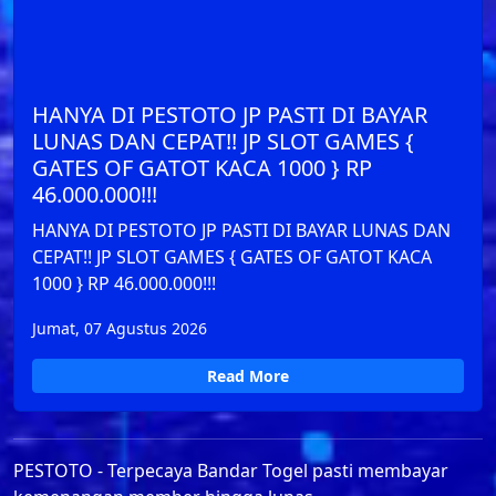
HANYA DI PESTOTO JP PASTI DI BAYAR
LUNAS DAN CEPAT!! JP SLOT GAMES {
GATES OF GATOT KACA 1000 } RP
46.000.000!!!
HANYA DI PESTOTO JP PASTI DI BAYAR LUNAS DAN
CEPAT!! JP SLOT GAMES { GATES OF GATOT KACA
1000 } RP 46.000.000!!!
Jumat, 07 Agustus 2026
Read More
PESTOTO - Terpecaya Bandar Togel pasti membayar