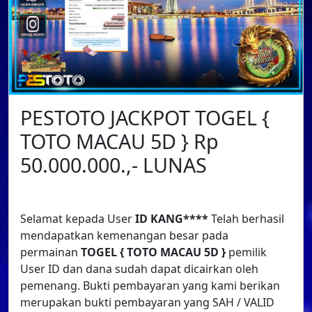
PESTOTO JACKPOT TOGEL {
TOTO MACAU 5D } Rp
50.000.000.,- LUNAS
Selamat kepada User
ID KANG****
Telah berhasil
mendapatkan kemenangan besar pada
permainan
TOGEL { TOTO MACAU 5D }
pemilik
User ID dan dana sudah dapat dicairkan oleh
pemenang. Bukti pembayaran yang kami berikan
merupakan bukti pembayaran yang SAH / VALID