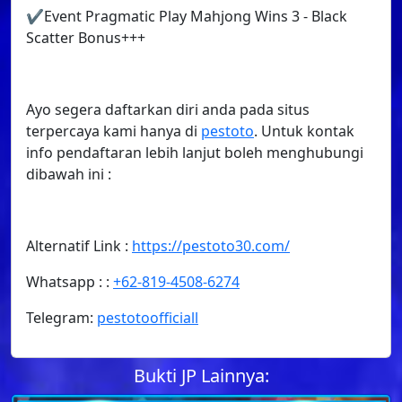
✔️Event Pragmatic Play Mahjong Wins 3 - Black
Scatter Bonus+++
Ayo segera daftarkan diri anda pada situs
terpercaya kami hanya di
pestoto
. Untuk kontak
info pendaftaran lebih lanjut boleh menghubungi
dibawah ini :
Alternatif Link :
https://pestoto30.com/
Whatsapp : :
+62-819-4508-6274
Telegram:
pestotoofficiall
Bukti JP Lainnya: