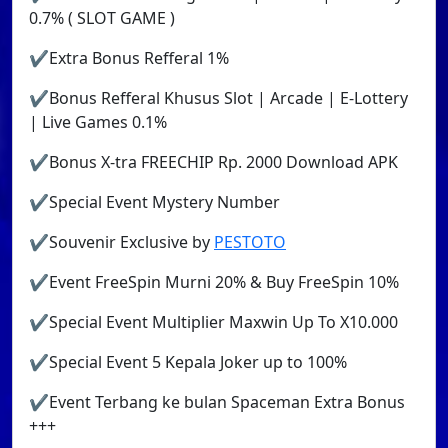
0.7% ( SLOT GAME )
✔️Extra Bonus Refferal 1%
✔️Bonus Refferal Khusus Slot | Arcade | E-Lottery
| Live Games 0.1%
✔️Bonus X-tra FREECHIP Rp. 2000 Download APK
✔️Special Event Mystery Number
✔️Souvenir Exclusive by
PESTOTO
✔️Event FreeSpin Murni 20% & Buy FreeSpin 10%
✔️Special Event Multiplier Maxwin Up To X10.000
✔️Special Event 5 Kepala Joker up to 100%
✔️Event Terbang ke bulan Spaceman Extra Bonus
+++