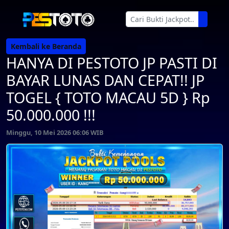
Kembali ke Beranda
HANYA DI PESTOTO JP PASTI DI
BAYAR LUNAS DAN CEPAT!! JP
TOGEL { TOTO MACAU 5D } Rp
50.000.000 !!!
Minggu, 10 Mei 2026 06:06 WIB