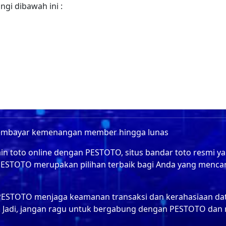
gi dibawah ini :
membayar kemenangan member hingga lunas
oto online dengan PESTOTO, situs bandar toto resmi yan
 PESTOTO merupakan pilihan terbaik bagi Anda yang menca
mi, PESTOTO menjaga keamanan transaksi dan kerahasiaan da
. Jadi, jangan ragu untuk bergabung dengan PESTOTO dan r