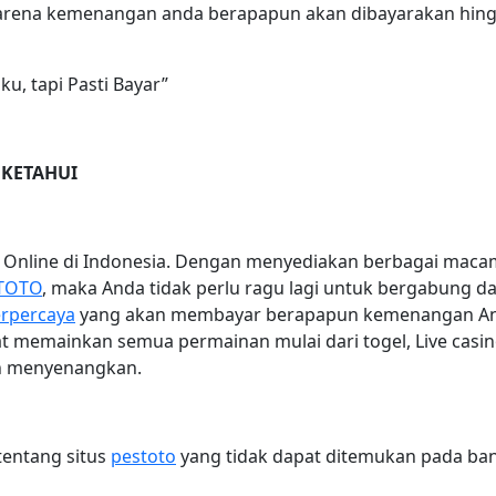
rena kemenangan anda berapapun akan dibayarakan hin
u, tapi Pasti Bayar”
 KETAHUI
ot Online di Indonesia. Dengan menyediakan berbagai maca
TOTO
, maka Anda tidak perlu ragu lagi untuk bergabung d
terpercaya
yang akan membayar berapapun kemenangan An
t memainkan semua permainan mulai dari togel, Live casi
an menyenangkan.
tentang situs
pestoto
yang tidak dapat ditemukan pada ba