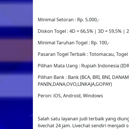
Minimal Setoran : Rp. 5.000,-
Diskon Togel : 4D = 66,5% | 3D = 59,5% | 
Minimal Taruhan Togel : Rp. 100,-
Pasaran Togel Terbaik : Totomacau, Toge
Pilihan Mata Uang : Rupiah Indonesia (IDR
Pilihan Bank : Bank (BCA, BRI, BNI, DAN
PANIN,DANA,OVO,LINKAJA,GOPAY)
Peron: iOS, Android, Windows
Salah satu layanan judi terbaik yang diu
livechat 24 jam. Livechat sendiri menjadi 