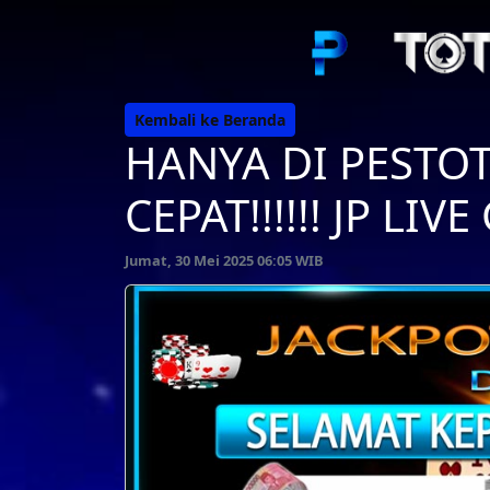
Kembali ke Beranda
HANYA DI PESTOT
CEPAT!!!!!! JP LIV
Jumat, 30 Mei 2025 06:05 WIB