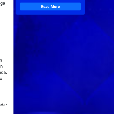
gga
Read More
m
an
da.
no
ndar