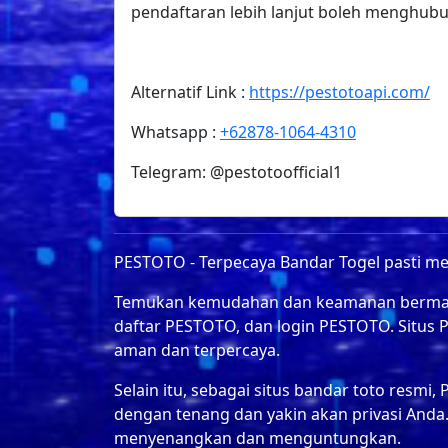
pendaftaran lebih lanjut boleh menghubun
Alternatif Link :
https://pestotoapi.com/
Whatsapp :
+62878-1064-4310
Telegram: @pestotoofficial1
PESTOTO - Terpecaya Bandar Togel pasti 
Temukan kemudahan dan keamanan bermain t
daftar PESTOTO, dan login PESTOTO. Situs
aman dan terpercaya.
Selain itu, sebagai situs bandar toto res
dengan tenang dan yakin akan privasi Anda
menyenangkan dan menguntungkan.