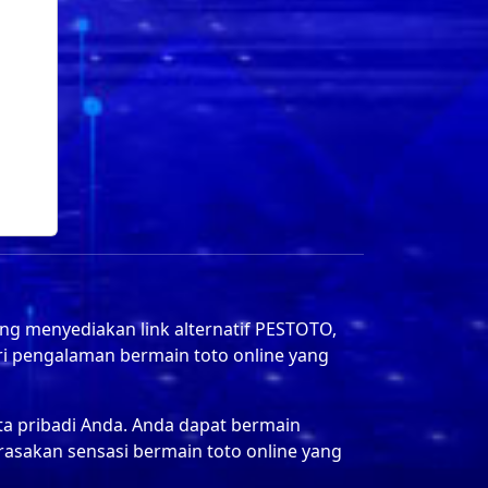
g menyediakan link alternatif PESTOTO,
ri pengalaman bermain toto online yang
ta pribadi Anda. Anda dapat bermain
asakan sensasi bermain toto online yang