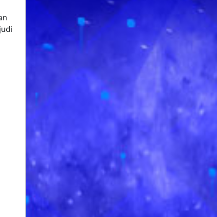
an
judi