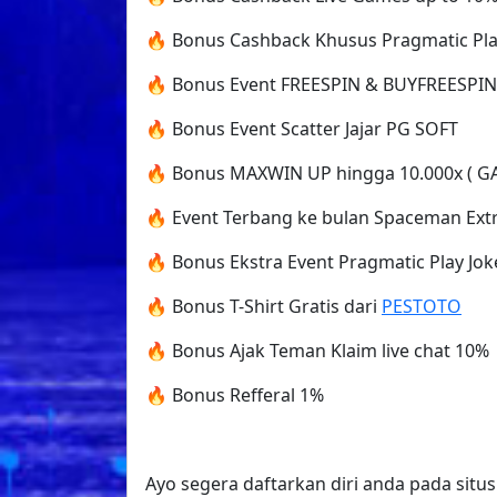
🔥 Bonus Cashback Khusus Pragmatic Play 
🔥 Bonus Event FREESPIN & BUYFREESPIN
🔥 Bonus Event Scatter Jajar PG SOFT
🔥 Bonus MAXWIN UP hingga 10.000x ( 
🔥 Event Terbang ke bulan Spaceman Ext
🔥 Bonus Ekstra Event Pragmatic Play Jo
🔥 Bonus T-Shirt Gratis dari
PESTOTO
🔥 Bonus Ajak Teman Klaim live chat 10%
🔥 Bonus Refferal 1%
Ayo segera daftarkan diri anda pada situ