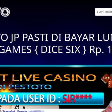
O JP PASTI DI BAYAR L
E GAMES { DICE SIX } Rp. 1