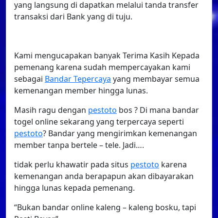
yang langsung di dapatkan melalui tanda transfer
transaksi dari Bank yang di tuju.
Kami mengucapakan banyak Terima Kasih Kepada
pemenang karena sudah mempercayakan kami
sebagai
Bandar Tepercaya
yang membayar semua
kemenangan member hingga lunas.
Masih ragu dengan
pestoto
bos ? Di mana bandar
togel online sekarang yang terpercaya seperti
pestoto
? Bandar yang mengirimkan kemenangan
member tanpa bertele – tele. Jadi….
tidak perlu khawatir pada situs
pestoto
karena
kemenangan anda berapapun akan dibayarakan
hingga lunas kepada pemenang.
“Bukan bandar online kaleng – kaleng bosku, tapi