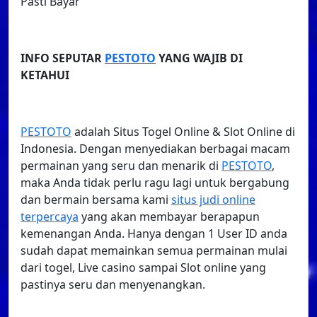
Pasti Bayar”
INFO SEPUTAR
PESTOTO
YANG WAJIB DI
KETAHUI
PESTOTO
adalah Situs Togel Online & Slot Online di
Indonesia. Dengan menyediakan berbagai macam
permainan yang seru dan menarik di
PESTOTO
,
maka Anda tidak perlu ragu lagi untuk bergabung
dan bermain bersama kami
situs judi online
terpercaya
yang akan membayar berapapun
kemenangan Anda. Hanya dengan 1 User ID anda
sudah dapat memainkan semua permainan mulai
dari togel, Live casino sampai Slot online yang
pastinya seru dan menyenangkan.