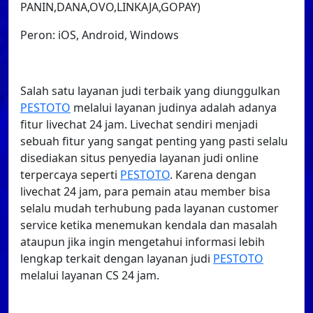
PANIN,DANA,OVO,LINKAJA,GOPAY)
Peron: iOS, Android, Windows
Salah satu layanan judi terbaik yang diunggulkan
PESTOTO
melalui layanan judinya adalah adanya
fitur livechat 24 jam. Livechat sendiri menjadi
sebuah fitur yang sangat penting yang pasti selalu
disediakan situs penyedia layanan judi online
terpercaya seperti
PESTOTO
. Karena dengan
livechat 24 jam, para pemain atau member bisa
selalu mudah terhubung pada layanan customer
service ketika menemukan kendala dan masalah
ataupun jika ingin mengetahui informasi lebih
lengkap terkait dengan layanan judi
PESTOTO
melalui layanan CS 24 jam.