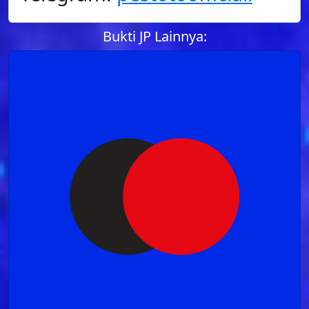
Bukti JP Lainnya: