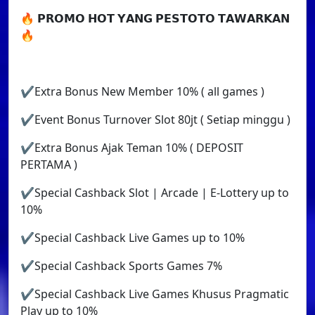
🔥 𝗣𝗥𝗢𝗠𝗢 𝗛𝗢𝗧 𝗬𝗔𝗡𝗚 𝗣𝗘𝗦𝗧𝗢𝗧𝗢 𝗧𝗔𝗪𝗔𝗥𝗞𝗔𝗡
🔥
✔️Extra Bonus New Member 10% ( all games )
✔️Event Bonus Turnover Slot 80jt ( Setiap minggu )
✔️Extra Bonus Ajak Teman 10% ( DEPOSIT
PERTAMA )
✔️Special Cashback Slot | Arcade | E-Lottery up to
10%
✔️Special Cashback Live Games up to 10%
✔️Special Cashback Sports Games 7%
✔️Special Cashback Live Games Khusus Pragmatic
Play up to 10%